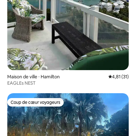
Maison de ville ⋅ Hamilton
Évaluation mo
4,81 (31)
EAGLEs NEST
Coup de cœur voyageurs
Coup de cœur voyageurs