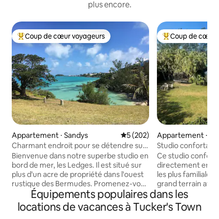
plus encore.
Coup de cœur voyageurs
Coup de cœur 
Coups de cœur voyageurs les plus appréciés
Coups de cœur vo
Appartement ⋅ Sandys
Évaluation moyenne sur la ba
5 (202)
Appartement ⋅ Ha
Charmant endroit pour se détendre sur
Studio confortable
la mer
Bienvenue dans notre superbe studio en
Ce studio conforta
bord de mer, les Ledges. Il est situé sur
directement en fa
plus d'un acre de propriété dans l'ouest
les plus familiales
rustique des Bermudes. Promenez-vous
grand terrain ave
Équipements populaires dans les
sur notre route de campagne jusqu'à la
et un terrain de b
ferme locale. L'arrêt de bus est à
l'autre côté de la r
locations de vacances à Tucker's Town
quelques pas pour prendre les
sont facilement ac