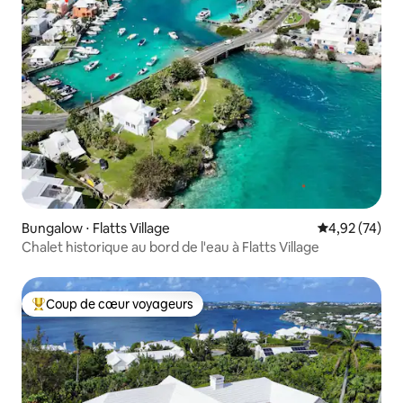
Bungalow ⋅ Flatts Village
Évaluation mo
4,92 (74)
Chalet historique au bord de l'eau à Flatts Village
Coup de cœur voyageurs
Coups de cœur voyageurs les plus appréciés