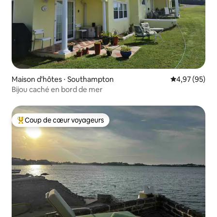
Maison d'hôtes ⋅ Southampton
Évaluation mo
4,97 (95)
Bijou caché en bord de mer
Coup de cœur voyageurs
Coups de cœur voyageurs les plus appréciés