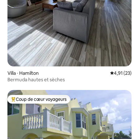
Villa ⋅ Hamilton
Évaluation mo
4,91 (23)
Bermuda hautes et sèches
Coup de cœur voyageurs
Coups de cœur voyageurs les plus appréciés