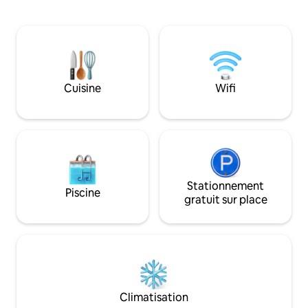
transports en commun jusqu'à Dockyard
naturelle d'Eve's 
ou Hamilton. Ou passez vos journées sur
minutes à pied et
la propriété sur l'une des 2 plages
rendre le long de
privées. Le studio Ledges est un joyau
pittoresques. À un mile se trouve Flatts
architectural avec des plafonds à
Village, qui abrite 
poutres apparentes, une cheminée
que l'aquarium et
confortable pour les soirées fraîches et
À un mile dans la 
Cuisine
Wifi
une cuisine moderne entièrement
trouvent des rest
équipée. Le studio a sa propre grande
supermarché.
terrasse supérieure pour se divertir ou
se détendre où les couchers de soleil
sont tout simplement incroyables ! ! !
Des prises en charge à l'aéroport et des
visites de l'île peuvent être organisées
par l'intermédiaire de votre hôte.
Stationnement
Piscine
gratuit sur place
Climatisation