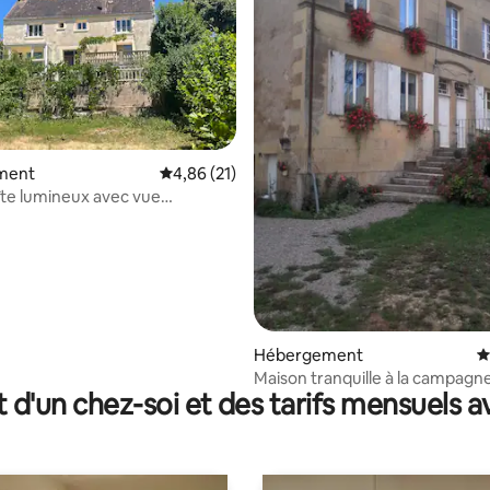
ment
Évaluation moyenne sur la base de 21 comme
4,86 (21)
te lumineux avec vue
que
r la base de 16 commentaires : 4,88 sur 5
Hébergement
É
Maison tranquille à la campagn
t d'un chez-soi et des tarifs mensuels 