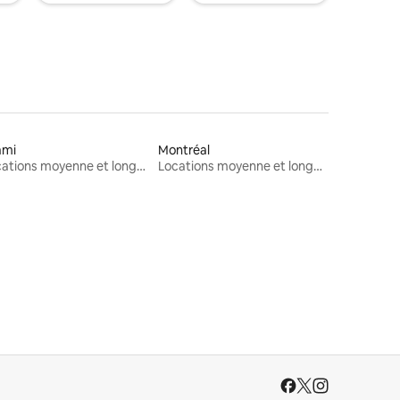
ami
Montréal
Locations moyenne et longue durée
Locations moyenne et longue durée