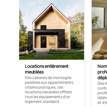
Locations entièrement
Noma
meublées
prof
dépl
Des cabanes de montagne
paisibles aux appartements
Des 
urbains pratiques, ces
confo
locations meublées offrent
profe
tous les équipements d'un
télét
logement standard.
et d'