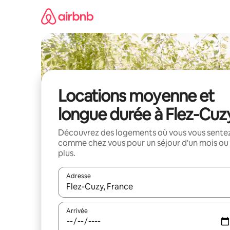
Aller
directement
au
contenu
Locations moyenne et
longue durée à Flez-Cuz
Découvrez des logements où vous vous sente
comme chez vous pour un séjour d'un mois ou
plus.
Adresse
Lorsque les résultats s'affichent, utilisez les flèc
Arrivée