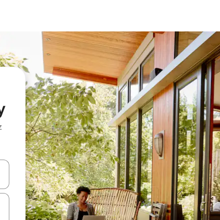
y
z
hes vers le haut et vers le bas pour les parcourir ou en appuyant et en fai