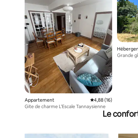
Héberge
Grande gî
panorami
Appartement
Évaluation moyenne su
4,88 (16)
Gite de charme L'Escale Tannaysienne
Le confor