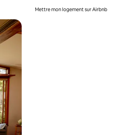
Mettre mon logement sur Airbnb
sant glisser.