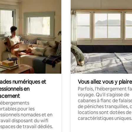
des numériques et
Vous allez vous y plaire
essionnels en
Parfois, l'hébergement fai
voyage. Qu'il s'agisse de
acement
cabanes à flanc de falais
hébergements
de péniches tranquilles, 
rtables pour les
locations sont dotées de
ssionnels nomades et en
caractéristiques uniques
ravail disposant du wifi
espaces de travail dédiés.