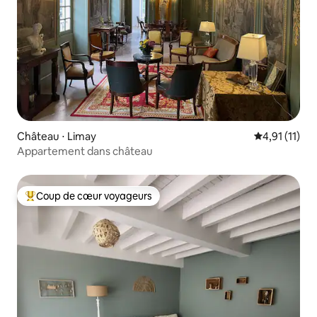
Château ⋅ Limay
Évaluation m
4,91 (11)
Appartement dans château
Coup de cœur voyageurs
Coups de cœur voyageurs les plus appréciés