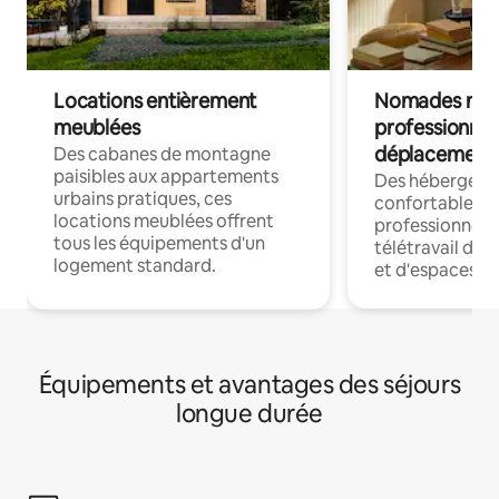
Locations entièrement
Nomades num
meublées
professionnel
déplacement
Des cabanes de montagne
paisibles aux appartements
Des hébergem
urbains pratiques, ces
confortables p
locations meublées offrent
professionnels
tous les équipements d'un
télétravail dis
logement standard.
et d'espaces de
Équipements et avantages des séjours
longue durée