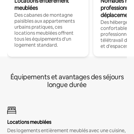
Locations entièrement
Nomades num
meublées
professionnel
déplacement
Des cabanes de montagne
paisibles aux appartements
Des hébergem
urbains pratiques, ces
confortables p
locations meublées offrent
professionnels
tous les équipements d'un
télétravail dis
logement standard.
et d'espaces de
Équipements et avantages des séjours
longue durée
Locations meublées
Des logements entièrement meublés avec une cuisine,