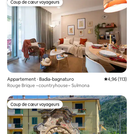
Coup de cœur voyageurs
Coup de cœur voyageurs
Appartement ⋅ Badia-bagnaturo
Évaluation moy
4,96 (113)
Rouge Brique ~countryhouse~ Sulmona
Coup de cœur voyageurs
Coup de cœur voyageurs