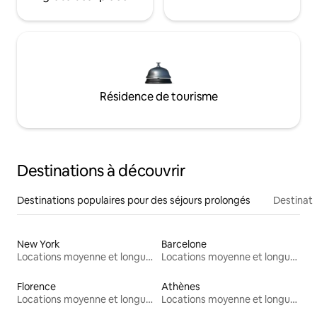
Résidence de tourisme
Destinations à découvrir
Destinations populaires pour des séjours prolongés
Destinati
New York
Barcelone
Locations moyenne et longue durée
Locations moyenne et longue durée
Florence
Athènes
Locations moyenne et longue durée
Locations moyenne et longue durée