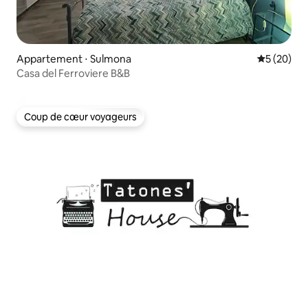
Appartement ⋅ Sulmona
Évaluation
5 (20)
Casa del Ferroviere B&B
Coup de cœur voyageurs
Coup de cœur voyageurs