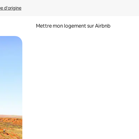
ue d'origine
Mettre mon logement sur Airbnb
sant glisser.