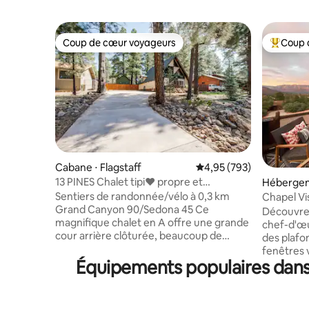
Coup de cœur voyageurs
Coup 
Coup de cœur voyageurs
Coups de
Cabane ⋅ Flagstaff
Évaluation moyenne sur 
4,95 (793)
13 PINES Chalet tipi❤️ propre et
Hébergem
confortable à Flagstaff, chiens ✅
Sentiers de randonnée/vélo à 0,3 km
Chapel Vis
Grand Canyon 90/Sedona 45 Ce
vues mag
Découvrez
magnifique chalet en A offre une grande
chef-d'œu
cour arrière clôturée, beaucoup de
des plafo
lumière et des équipements pour rendre
fenêtres 
votre séjour mémorable. Récemment
Équipements populaires dans 
les monta
rénové avec 3 chambres et 1 salle de bain
Sedona. 
et demie. Ce joyau dispose d'une cuisine
3 chambre
entièrement approvisionnée, d'une cour
un salon 