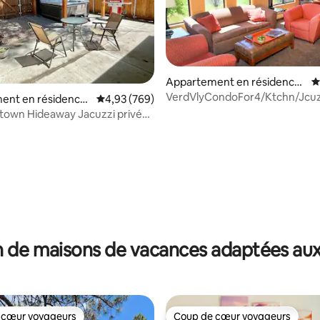
Appartement en résidence
É
⋅ Cornville
VerdVlyCondoFor4/Ktchn/Jcu
la base de 348 commentaires : 4,96 sur 5
ent en résidence
Évaluation moyenne sur la base de 769 commen
4,93 (769)
+ SofaBd HV1
town Hideaway Jacuzzi privé
atisation
 de maisons de vacances adaptées aux
 cœur voyageurs
Coup de cœur voyageurs