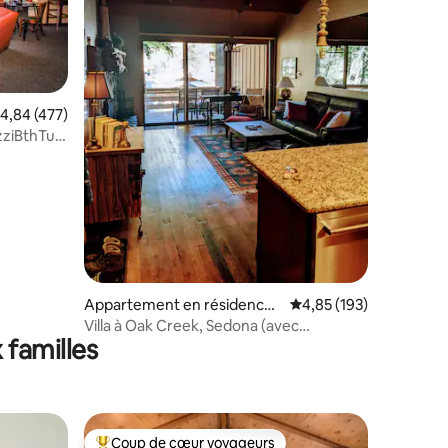
valuation moyenne sur la base de 477 commentaires : 4,84 sur 5
4,84 (477)
zziBthTub/Kng
taires : 4,93 sur 5
Appartement en résidence ⋅
Évaluation moyenne sur
4,85 (193)
Sedona
Villa à Oak Creek, Sedona (avec
 familles
climatisation et chauffage)
Coup de cœur voyageurs