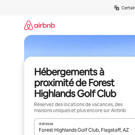
Aller
Certai
directement
au
contenu
Hébergements à
proximité de Forest
Highlands Golf Club
Réservez des locations de vacances, des
maisons uniques et plus encore sur Airbnb
Adresse
Lorsque les résultats s'affichent, utilisez les flèc