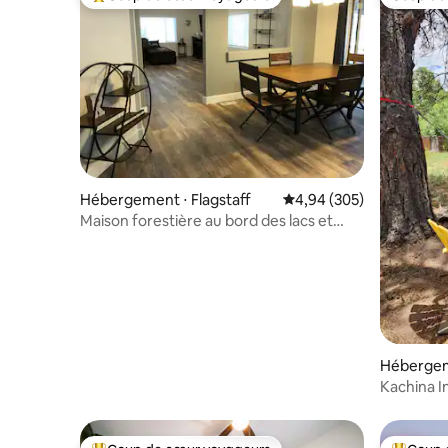
Coups de cœur voyageurs les plus appréciés
Coup de
Hébergement ⋅ Flagstaff
Évaluation moyenne sur 
4,94 (305)
Maison forestière au bord des lacs et
loisirs de plein air
Hébergeme
Kachina In
Jacuzzi 