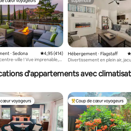
de cœur voyageurs
Superhôte
 cœur voyageurs les plus appréciés
Superhôte
la base de 236 commentaires : 4,97 sur 5
ent ⋅ Sedona
Évaluation moyenne sur la base de 414 comme
4,95 (414)
Hébergement ⋅ Flagstaff
É
centre-ville ! Vue imprenable,
Divertissement en plein air, jacu
 sentiers à proximité
moderne, calme
cations d'appartements avec climatisat
 cœur voyageurs
Coup de cœur voyageurs
 cœur voyageurs
Coups de cœur voyageurs les p