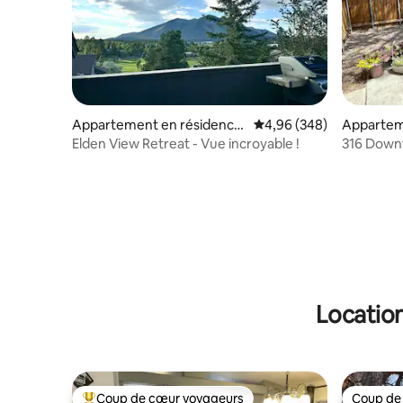
Appartement en résidence
Évaluation moyenne sur 
4,96 (348)
Appartem
⋅ Flagstaff
⋅ Flagstaff
Elden View Retreat - Vue incroyable !
316 Down
avec clim
Location
Coup de cœur voyageurs
Coup de