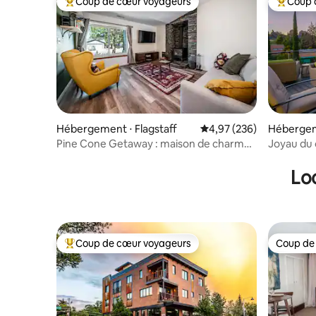
Coup de cœur voyageurs
Coup 
Coups de cœur voyageurs les plus appréciés
Coups de
Hébergement ⋅ Flagstaff
Évaluation moyenne sur 
4,97 (236)
Hébergem
Pine Cone Getaway : maison de charme
Joyau du 
avec foyer
jacuzzi et
Lo
Coup de cœur voyageurs
Coup de
Coups de cœur voyageurs les plus appréciés
Coup de