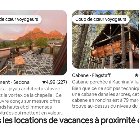
de cœur voyageurs
Coup de cœur voyageurs
 cœur voyageurs les plus appréciés
Coup de cœur voyageurs
la base de 793 commentaires : 4,95 sur 5
Cabane ⋅ Flagstaff
É
Cabane perchée à Kachina Vill
ent ⋅ Sedona
Évaluation moyenne sur la base de 227 commen
4,99 (227)
Bien que ce ne soit pas techn
ta : joyau architectural avec
une cabane dans les arbres, ce
iques
 le vortex de la chapelle ! Ce
cabane en rondins est à 79 mar
vre conçu sur mesure offre
trouve au-dessus du niveau du s
nds hauts et d'immenses
entourée de pins ponderosa ! Une fois à
vitrées qui mettent en valeur
l'intérieur de cette maison con
les locations de vacances à proximité 
gnes spirituelles de Red Rock à
paisible, vous aurez l'impressio
Récemment rénové, l'escapade
dans votre propre cabane dans 
s/3 salles de bain comprend
arbres. Situé dans le village de Kachina, à
spectaculaire, une cuisine de