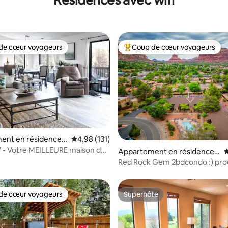
Résidences avec wifi
de cœur voyageurs
Coup de cœur voyageurs
 cœur voyageurs les plus appréciés
Coups de cœur voyageurs les p
la base de 146 commentaires : 4,88 sur 5
ent en résidence ⋅
Évaluation moyenne sur la base de 131 comme
4,98 (131)
 - Votre MEILLEURE maison de
Appartement en résidence ⋅
É
loin de chez vous
Sedona
Red Rock Gem 2bdcondo :) pro
randonnées et du restaurant
de cœur voyageurs
Superhôte
 cœur voyageurs les plus appréciés
Superhôte