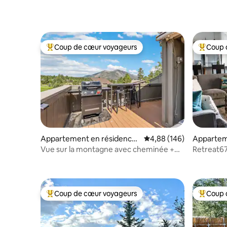
Coup de cœur voyageurs
Coup 
Coups de cœur voyageurs les plus appréciés
Coups de
Appartement en résidence
Évaluation moyenne sur 
4,88 (146)
Appartem
⋅ Flagstaff
Flagstaff
Vue sur la montagne avec cheminée +
Retreat67
patio | Climatisation
Flagstaff 
Coup de cœur voyageurs
Coup 
Coups de cœur voyageurs les plus appréciés
Coups de