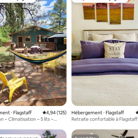
 cœur voyageurs
Coup de cœur voyageurs
la base de 305 commentaires : 4,94 sur 5
nt ⋅ Flagstaff
Évaluation moyenne sur la base de 125 comme
4,94 (125)
Hébergement ⋅ Flagstaff
É
n ~ Climatisation ~ 5 lits ~
Retraite confortable à Flagstaff
~ Animaux de compagnie
Cour clôturée