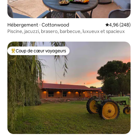
Hébergement ⋅ Cottonwood
Évaluation moy
4,96 (248)
Piscine, jacuzzi, brasero, barbecue, luxueux et spacieux
Coup de cœur voyageurs
Coups de cœur voyageurs les plus appréciés