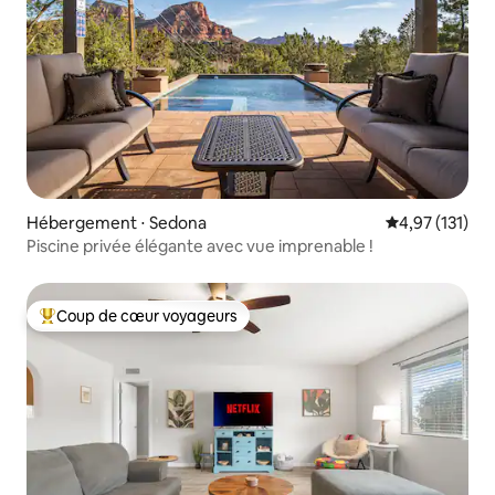
Hébergement ⋅ Sedona
Évaluation moy
4,97 (131)
Piscine privée élégante avec vue imprenable !
Coup de cœur voyageurs
Coups de cœur voyageurs les plus appréciés