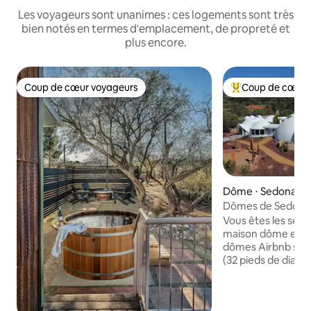
Les voyageurs sont unanimes : ces logements sont très
bien notés en termes d'emplacement, de propreté et
plus encore.
Coup de cœur voyageurs
Coup de cœur 
Coup de cœur voyageurs
Coups de cœur vo
Dôme ⋅ Sedona
Dômes de Sedona, 
Xanadu
Vous êtes les seul
maison dôme extrê
dômes Airbnb sont
(32 pieds de diamèt
(32 pieds de haut),
2 000 pieds carrés
colonnes de pierr