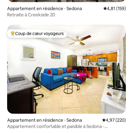
Appartement en résidence ⋅ Sedona
Évaluation moy
4,81 (159)
Retraite à Creekside 20
Coup de cœur voyageurs
Coups de cœur voyageurs les plus appréciés
Appartement en résidence ⋅ Sedona
Évaluation moy
4,97 (220)
Appartement confortable et paisible à Sedona -
Emplacement idéal