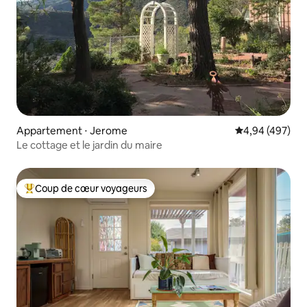
Appartement ⋅ Jerome
Évaluation moy
4,94 (497)
Le cottage et le jardin du maire
Coup de cœur voyageurs
Coups de cœur voyageurs les plus appréciés