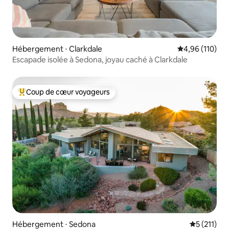
Hébergement ⋅ Clarkdale
Évaluation moy
4,96 (110)
Escapade isolée à Sedona, joyau caché à Clarkdale
Coup de cœur voyageurs
Coups de cœur voyageurs les plus appréciés
Hébergement ⋅ Sedona
Évaluation 
5 (211)