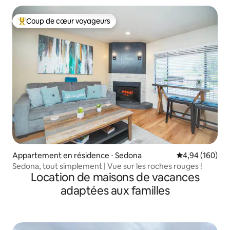
Coup de cœur voyageurs
Coups de cœur voyageurs les plus appréciés
Appartement en résidence ⋅ Sedona
Évaluation moy
4,94 (160)
Sedona, tout simplement | Vue sur les roches rouges !
Location de maisons de vacances
adaptées aux familles