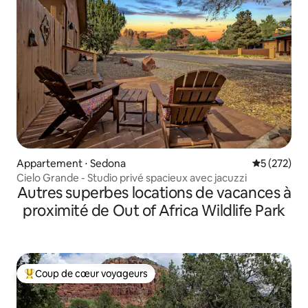
Appartement ⋅ Sedona
Évaluation 
5 (272)
Cielo Grande - Studio privé spacieux avec jacuzzi
Autres superbes locations de vacances à
proximité de Out of Africa Wildlife Park
Coup de cœur voyageurs
Coups de cœur voyageurs les plus appréciés