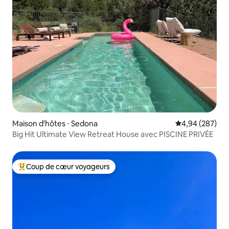
Maison d'hôtes ⋅ Sedona
Évaluation moy
4,94 (287)
Big Hit Ultimate View Retreat House avec PISCINE PRIVÉE
Coup de cœur voyageurs
Coups de cœur voyageurs les plus appréciés