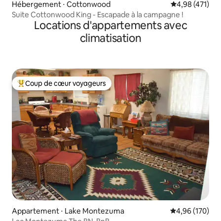
Hébergement ⋅ Cottonwood
Évaluation moy
4,98 (471)
Suite Cottonwood King - Escapade à la campagne !
Locations d'appartements avec
climatisation
Coup de cœur voyageurs
Coups de cœur voyageurs les plus appréciés
Appartement ⋅ Lake Montezuma
Évaluation moy
4,96 (170)