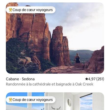
Coup de cœur voyageurs
Coups de cœur voyageurs les plus appréciés
Cabane ⋅ Sedona
Évaluation moy
4,97 (251)
Randonnée à la cathédrale et baignade à Oak Creek
Coup de cœur voyageurs
Coups de cœur voyageurs les plus appréciés