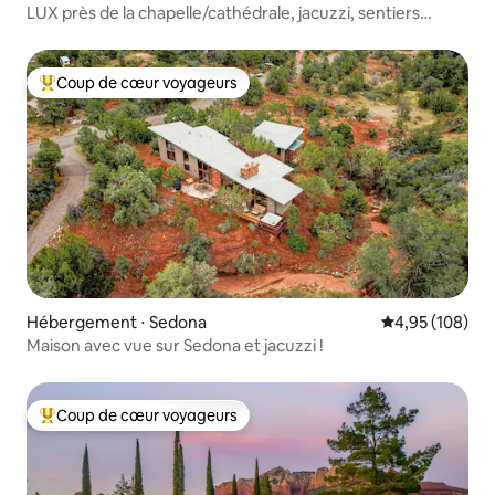
LUX près de la chapelle/cathédrale, jacuzzi, sentiers
pédestres
Coup de cœur voyageurs
Coups de cœur voyageurs les plus appréciés
Hébergement ⋅ Sedona
Évaluation moy
4,95 (108)
Maison avec vue sur Sedona et jacuzzi !
Coup de cœur voyageurs
Coups de cœur voyageurs les plus appréciés