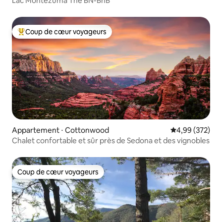
Lac Montezuma The BN-BnB
Coup de cœur voyageurs
Coups de cœur voyageurs les plus appréciés
Appartement ⋅ Cottonwood
Évaluation moy
4,99 (372)
Chalet confortable et sûr près de Sedona et des vignobles
Coup de cœur voyageurs
Coup de cœur voyageurs