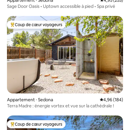
Appartement ⋅ Sedona
Évaluation moy
4,95 (253)
Sage Door Oasis • Uptown accessible à pied • Spa privé
Coup de cœur voyageurs
Coups de cœur voyageurs les plus appréciés
Appartement ⋅ Sedona
Évaluation moy
4,96 (184)
Terra Madre : énergie vortex et vue sur la cathédrale !
Coup de cœur voyageurs
Coups de cœur voyageurs les plus appréciés