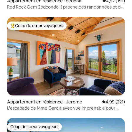
Appartement en résidence ⋅ Sedona
Évaluation moy
4,97 (191)
Red Rock Gem 2bdcondo :) proche des randonnées et du
restaurant
Coup de cœur voyageurs
Coups de cœur voyageurs les plus appréciés
Appartement en résidence ⋅ Jerome
Évaluation moy
4,99 (221)
L'escapade de Mme Garcia avec vue imprenable pour
toujours !
Coup de cœur voyageurs
Coup de cœur voyageurs