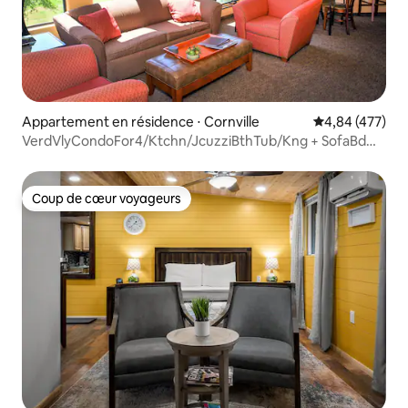
Appartement en résidence ⋅ Cornville
Évaluation moy
4,84 (477)
VerdVlyCondoFor4/Ktchn/JcuzziBthTub/Kng + SofaBd
HV1
Coup de cœur voyageurs
Coup de cœur voyageurs