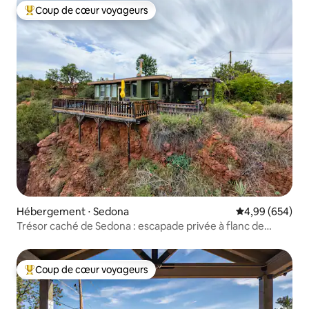
Coup de cœur voyageurs
Coups de cœur voyageurs les plus appréciés
Hébergement ⋅ Sedona
Évaluation moy
4,99 (654)
Trésor caché de Sedona : escapade privée à flanc de
falaise
Coup de cœur voyageurs
Coups de cœur voyageurs les plus appréciés