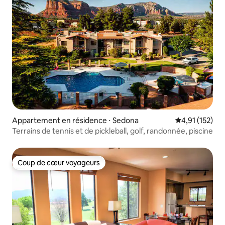
Appartement en résidence ⋅ Sedona
Évaluation moy
4,91 (152)
Terrains de tennis et de pickleball, golf, randonnée, piscine
Coup de cœur voyageurs
Coup de cœur voyageurs