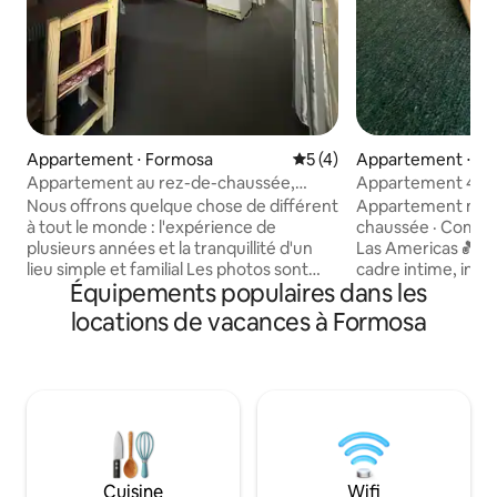
Appartement ⋅ Formosa
Évaluation moyenne sur la 
5 (4)
Appartement ⋅ F
Appartement au rez-de-chaussée,
Appartement 4 pe
accès rapide et pratique
fermé · Parking
Nous offrons quelque chose de différent
Appartement mod
à tout le monde : l'expérience de
chaussée · Compl
plusieurs années et la tranquillité d'un
Las Americas 💑 CO
lieu simple et familial Les photos sont
cadre intime, intim
Équipements populaires dans les
trompeuses et l'attention personnalisée
EMPLACEMENT : Aé
est quelque chose de spécial Cet
Centre 12 min · Un
locations de vacances à Formosa
appartement est au rez-de-chaussée
FLEXIBLE : 2 lits c
Confortable et pratique pour les
size + canapé mari
personnes à mobilité réduite Nous
4 personnes) ☕ BI
sommes dans le centre À quelques pas
petit-déjeuner inc
du front de mer Piétonne Simple, sans
couvert et attribué
avoir besoin d'utiliser les transports ou la
complexe ✨ ÉQUIPÉ
voiture L'appartement est une chambre
Fi 336 Mbit/s · Sma
confortable qui dispose de deux lits
Check-in flexible
Cuisine
Wifi