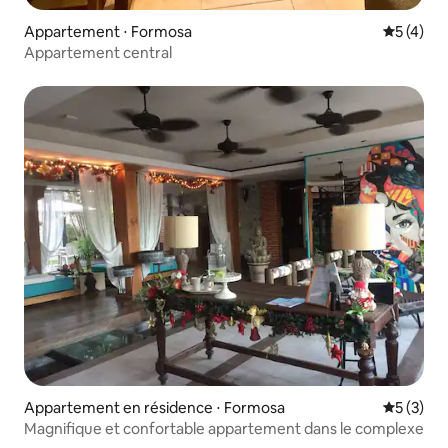
Appartement ⋅ Formosa
Évaluatio
5 (4)
Appartement central
Appartement en résidence ⋅ Formosa
Évaluatio
5 (3)
Magnifique et confortable appartement dans le complexe