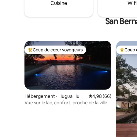
au charbon de bois extérieur et un coin
Cuisine
Wifi
repas Système ✔️ d'alarme et caméra
extérieure pour plus de sécurité pendant
votre séjour
San Bern
Coup de cœur voyageurs
Coup 
Coups de cœur voyageurs les plus appréciés
Coups de
Hébergement ⋅ Hugua Hu
Évaluation moyenne sur
4,98 (66)
Vue sur le lac, confort, proche de la ville,
max. 4 pers.