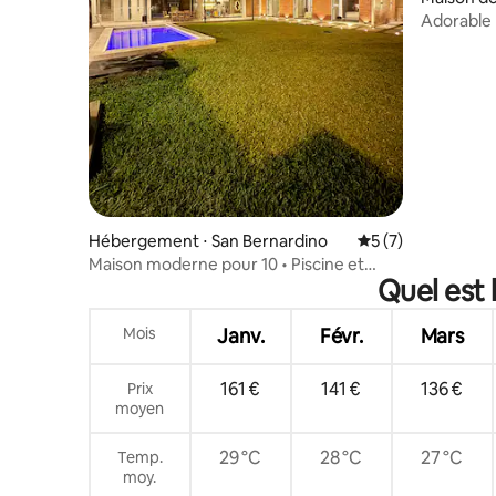
no
Adorable 
Hébergement ⋅ San Bernardino
Évaluation moyenn
5 (7)
Maison moderne pour 10 • Piscine et
Quel est 
grands espaces
Mois
Janv.
Févr.
Mars
161 €
141 €
136 €
Prix
moyen
29 °C
28 °C
27 °C
Temp.
moy.