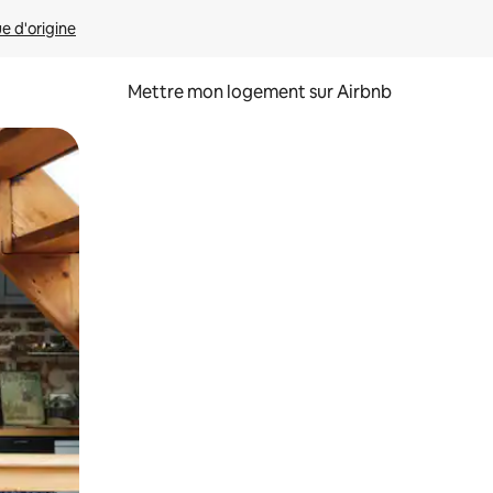
ue d'origine
Mettre mon logement sur Airbnb
sant glisser.