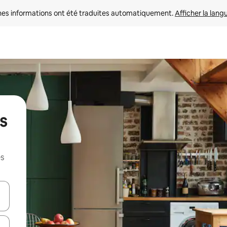
nes informations ont été traduites automatiquement. 
Afficher la lang
s
es
hes vers le haut et vers le bas pour les parcourir ou en appuyant et en fai