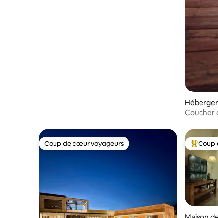
Hébergem
no
Coucher d
Coup de cœur voyageurs
Coup 
Coup de cœur voyageurs
Coups de
Maison de 