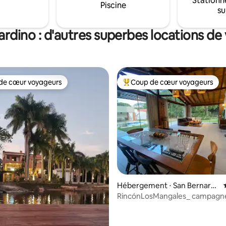
Stationn
Piscine
su
ardino : d'autres superbes locations de
de cœur voyageurs
Coup de cœur voyageurs
 cœur voyageurs les plus appréciés
Coups de cœur voyageurs les p
 la base de 66 commentaires : 4,98 sur 5
Hébergement ⋅ San Bernardi
no
RincónLosMangales_ campagne 
en un seul endroit