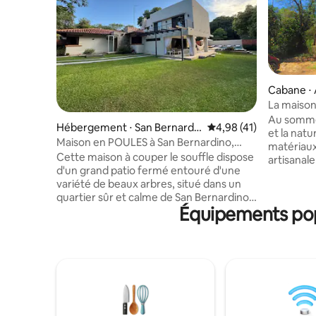
Cabane ⋅ 
La maison
Au sommet d
Hébergement ⋅ San Bernardi
Évaluation moyenne su
4,98 (41)
et la nat
no
Maison en POULES à San Bernardino,
matériaux
Paraguay
Cette maison à couper le souffle dispose
artisanale et art
d'un grand patio fermé entouré d'une
pour se r
variété de beaux arbres, situé dans un
50 mètres
quartier sûr et calme de San Bernardino.
La casita 
Équipements popu
Ce que vous obtenez : matelas et draps
profiter d
confortables de✔️ haute qualité Cuisine
nature da
✔️ complète avec micro-ondes, lave-
et artisti
vaisselle, deux réfrigérateurs, deux
silence a
réfrigérateurs et un congélateur ✔️ Une
couchers 
télévision par câble et une connexion Wi-
tous les 
Fi large Piscine ✔️ éclairée avec terrasse
et chaises de bronzage ✔️ Un barbecue