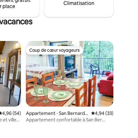
ement gratuit
Climatisation
dans les chambres, TV 65", place pour
r place
7 voitures, linge de lit.
 vacances
Coup de cœur voyageurs
lus appréciés
Coup de cœur voyageurs
Évaluation moyenne sur la base de 54 commentaires : 4,96 sur 5
4,96 (54)
Appartement ⋅ San Bernardin
Évaluation moyenne su
4,94 (33)
o
et ville
Appartement confortable à San Ber
(centre)