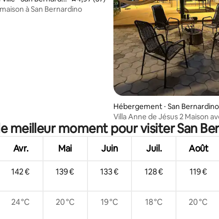
maison à San Bernardino
e sur la base de 7 commentaires : 5 sur 5
Hébergement ⋅ San Bernardino
Villa Anne de Jésus 2 Maison av
le meilleur moment pour visiter San Be
et barbecue
Avr.
Mai
Juin
Juil.
Août
142 €
139 €
133 €
128 €
119 €
24 °C
20 °C
19 °C
18 °C
20 °C