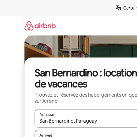
Aller
Certai
directement
au
contenu
San Bernardino : location
de vacances
Trouvez et réservez des hébergements uniqu
sur Airbnb
Adresse
Lorsque les résultats s'affichent, utilisez les flèc
Arrivée