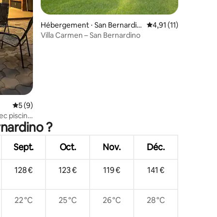
Hébergement ⋅ San Bernardin
Évaluation moyenne s
4,91 (11)
o
Villa Carmen – San Bernardino
Évaluation moyenne sur la base de 9 commentaires : 5 sur 5
5 (9)
ec piscine
rnardino ?
Sept.
Oct.
Nov.
Déc.
128 €
123 €
119 €
141 €
22 °C
25 °C
26 °C
28 °C