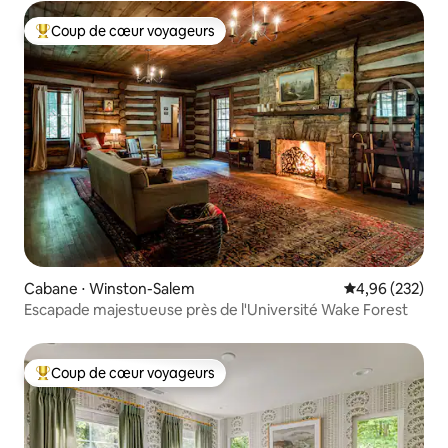
Coup de cœur voyageurs
Coups de cœur voyageurs les plus appréciés
Cabane ⋅ Winston-Salem
Évaluation moy
4,96 (232)
Escapade majestueuse près de l'Université Wake Forest
Coup de cœur voyageurs
Coups de cœur voyageurs les plus appréciés