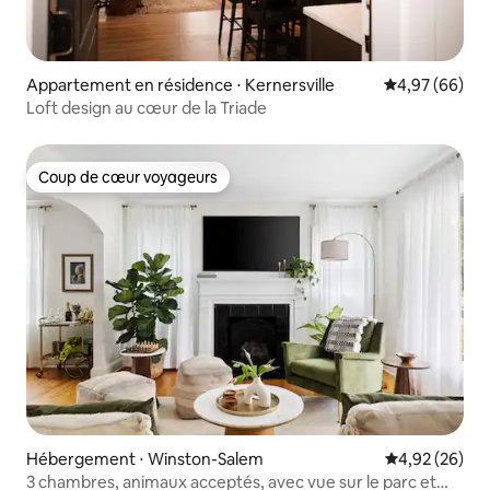
Appartement en résidence ⋅ Kernersville
Évaluation mo
4,97 (66)
Loft design au cœur de la Triade
Coup de cœur voyageurs
Coup de cœur voyageurs
Hébergement ⋅ Winston-Salem
Évaluation mo
4,92 (26)
3 chambres, animaux acceptés, avec vue sur le parc et