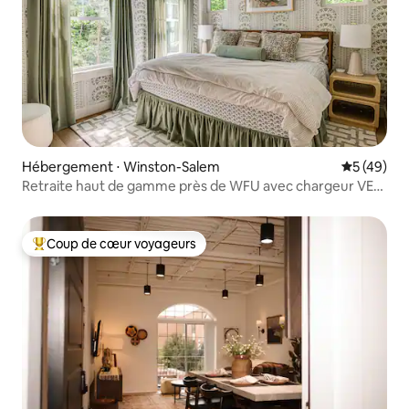
Hébergement ⋅ Winston-Salem
Évaluation
5 (49)
Retraite haut de gamme près de WFU avec chargeur VE
niveau 2
Coup de cœur voyageurs
Coups de cœur voyageurs les plus appréciés