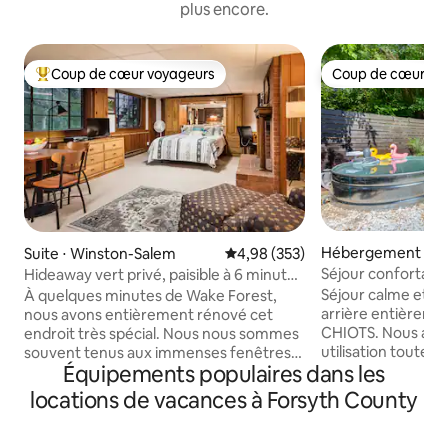
plus encore.
Coup de cœur voyageurs
Coup de cœur vo
Coups de cœur voyageurs les plus appréciés
Coup de cœur vo
Hébergement ⋅ W
Suite ⋅ Winston-Salem
Évaluation moyenne sur la base 
4,98 (353)
lem
Séjour confortabl
Hideaway vert privé, paisible à 6 minutes
piscine et jacuzzi
de la WFU
Séjour calme et is
À quelques minutes de Wake Forest,
arrière entièremen
nous avons entièrement rénové cet
CHIOTS. Nous avons un jacuzzi pour une
endroit très spécial. Nous nous sommes
utilisation toute l
souvent tenus aux immenses fenêtres
Équipements populaires dans les
Stock Tank (fermé
de cet espace au rez-de-chaussée et
Un foyer pour se ressou
avons regardé des mères cerfs avec
locations de vacances à Forsyth County
dans le jardin avec
leurs faons jouer dans la cour. Votre
intégrée et un coi
maison loin de chez vous se trouve au
pour profiter du plein air. À 
bout d'un cul-de-sac déjà calme, donc le