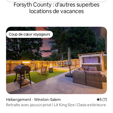
Forsyth County : d'autres superbes
locations de vacances
Coup de cœur voyageurs
Coup de cœur voyageurs
Hébergement ⋅ Winston-Salem
Évaluatio
5 (7)
Retraite avec jacuzzi privé | Lit King Size | Oasis extérieure