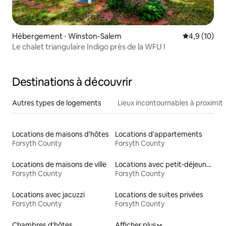
Hébergement ⋅ Winston-Salem
Évaluation m
4,9 (10)
Le chalet triangulaire Indigo près de la WFU !
Destinations à découvrir
Autres types de logements
Lieux incontournables à proximit
Locations de maisons d'hôtes
Locations d'appartements
Forsyth County
Forsyth County
Locations de maisons de ville
Locations avec petit-déjeuner
Forsyth County
Forsyth County
Locations avec jacuzzi
Locations de suites privées
Forsyth County
Forsyth County
Chambres d'hôtes
Afficher plus