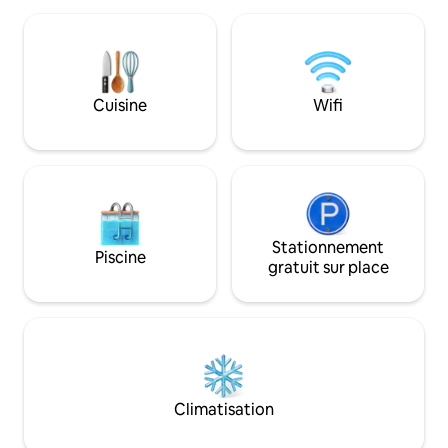
nous avons un inc
bruit de la circulation est nul. Votre suite
size moelleux pour
est entièrement privée avec sa propre
stress. Cuisine complète * J
entrée au rez-de-chaussée. Votre
ferai de mon mieux
cuisine dispose d'un évier de grande
disponible en tout
taille, d'une cuisinière à induction, d'un
Cuisine
Wifi
n'y ait un problè
réfrigérateur, avec tous vos ustensiles
remboursement si 
de cuisine, vaisselle. Nouvelle salle de
disponible)
bain avec baignoire.
Stationnement
Piscine
gratuit sur place
Climatisation