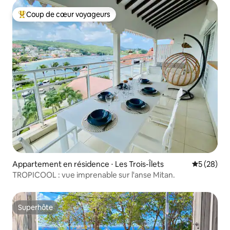
Coup de cœur voyageurs
Coups de cœur voyageurs les plus appréciés
Appartement en résidence ⋅ Les Trois-Îlets
Évaluation
5 (28)
TROPICOOL : vue imprenable sur l'anse Mitan.
Superhôte
Superhôte