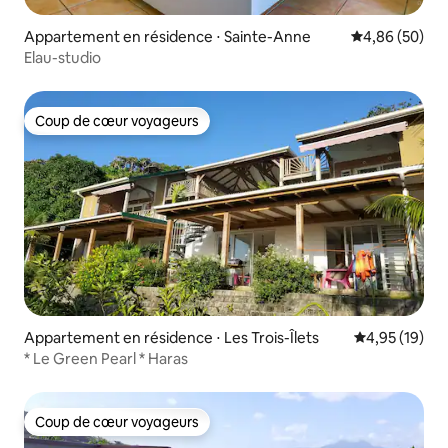
Appartement en résidence ⋅ Sainte-Anne
Évaluation mo
4,86 (50)
Elau-studio
Coup de cœur voyageurs
Coup de cœur voyageurs
Appartement en résidence ⋅ Les Trois-Îlets
Évaluation mo
4,95 (19)
* Le Green Pearl * Haras
Coup de cœur voyageurs
Coup de cœur voyageurs