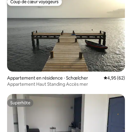
Coup de cœur voyageurs
Coup de cœur voyageurs
Appartement en résidence ⋅ Schœlcher
Évaluation mo
4,95 (62)
Appartement Haut Standing Accès mer
Superhôte
Superhôte