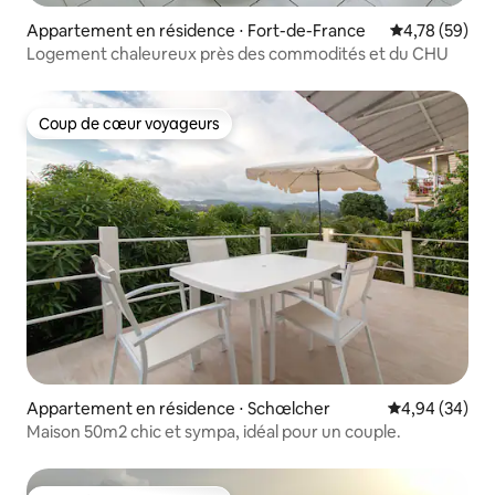
Appartement en résidence ⋅ Fort-de-France
Évaluation mo
4,78 (59)
Logement chaleureux près des commodités et du CHU
Coup de cœur voyageurs
Coup de cœur voyageurs
Appartement en résidence ⋅ Schœlcher
Évaluation mo
4,94 (34)
Maison 50m2 chic et sympa, idéal pour un couple.