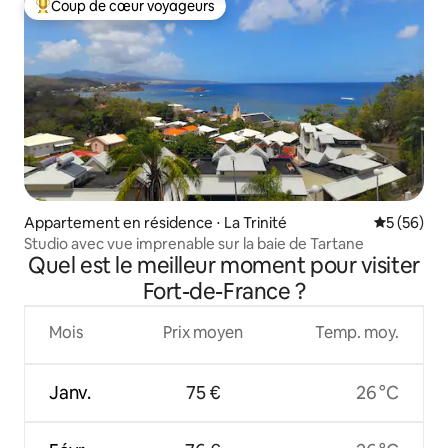
Coup de cœur voyageurs
Coups de cœur voyageurs les plus appréciés
Appartement en résidence ⋅ La Trinité
Évaluation
5 (56)
Studio avec vue imprenable sur la baie de Tartane
Quel est le meilleur moment pour visiter
Fort-de-France ?
Mois
Prix moyen
Temp. moy.
Janv.
75 €
26 °C