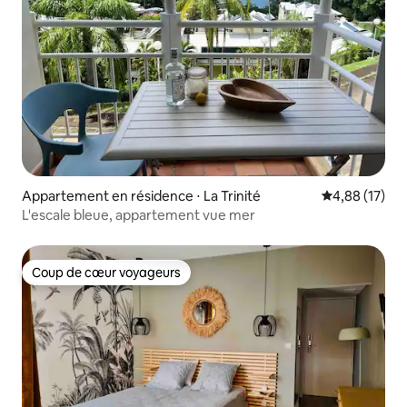
Appartement en résidence ⋅ La Trinité
Évaluation mo
4,88 (17)
L'escale bleue, appartement vue mer
Coup de cœur voyageurs
Coup de cœur voyageurs