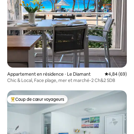
Appartement en résidence ⋅ Le Diamant
Évaluation mo
4,84 (69)
Chic & Local, Face plage, mer et marché-2 Ch&2 SDB
Coup de cœur voyageurs
Coups de cœur voyageurs les plus appréciés