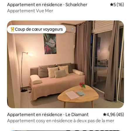
Appartement en résidence ⋅ Schœlcher
Évaluation
5 (16)
Appartement Vue Mer
Coup de cœur voyageurs
Coups de cœur voyageurs les plus appréciés
Appartement en résidence ⋅ Le Diamant
Évaluation mo
4,96 (45)
Appartement cosy en résidence à deux pas de la mer