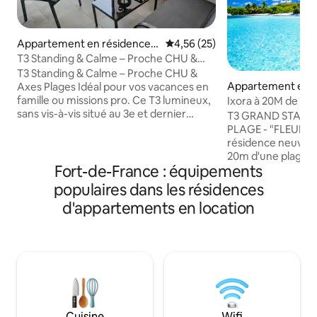
Appartement en résidence ⋅
Évaluation moyenne sur la base
4,56 (25)
Fort-de-France
T3 Standing & Calme – Proche CHU &
Axes Plages
T3 Standing & Calme – Proche CHU &
Appartement en r
Axes Plages ​Idéal pour vos vacances en
Les Trois-Îlets
famille ou missions pro. Ce T3 lumineux,
Ixora à 20M de la 
sans vis-à-vis situé au 3e et dernier
des îles
T3 GRAND STANDI
étage (ss ascenseur), est le point de
PLAGE - "FLEURS DES ÎLES" est une
départ parfait pour découvrir la
résidence neuve, p
Martinique ou rejoindre le CHU/MFME (5
20m d'une plage de
min). ​ Espace & Confort : T3 tout équipé,
Fort-de-France : équipements
Baie de Fort-de-F
idéal familles. ​🚗 Rayonnement : Accès
de style "CRÉOLE"
populaires dans les résidences
direct aux axes Nord/Sud. ​🌙 Nuits
à 20m de la navett
d'appartements en location
Sereines : Rue calme le soir & clim
de FDF. A pieds vo
intelligente. ​🚀Fibre : Confort moderne
des Restaurants, 
assuré. ​ Boîte à clés (arrivée 24h/24)
Golf, Ranch Équitat
nautiques Idéal pou
! ATTENTION PRÉVOIR 90 € FORFAIT
MÉNAGE/BLANCHIS
DES CLÉS
Cuisine
Wifi