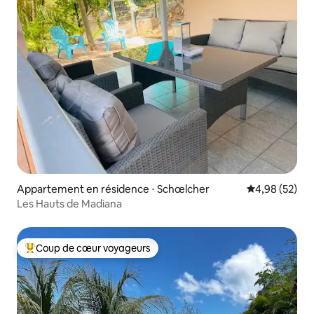
Appartement en résidence ⋅ Schœlcher
Évaluation mo
4,98 (52)
Les Hauts de Madiana
Coup de cœur voyageurs
Coups de cœur voyageurs les plus appréciés