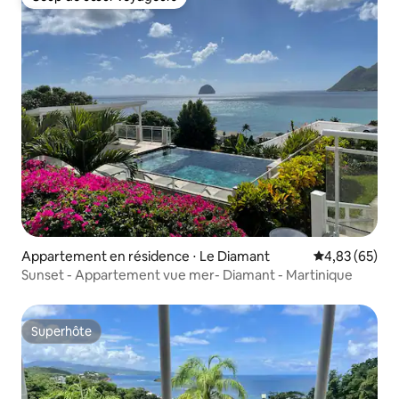
Coup de cœur voyageurs
Appartement en résidence ⋅ Le Diamant
Évaluation mo
4,83 (65)
Sunset - Appartement vue mer- Diamant - Martinique
Superhôte
Superhôte