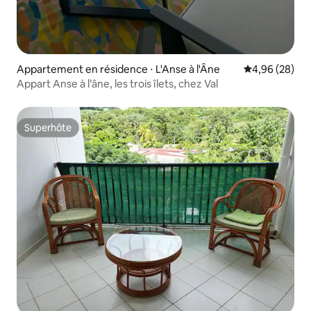
Appartement en résidence ⋅ L'Anse à l'Âne
Évaluation mo
4,96 (28)
Appart Anse à l’âne, les trois îlets, chez Val
Superhôte
Superhôte