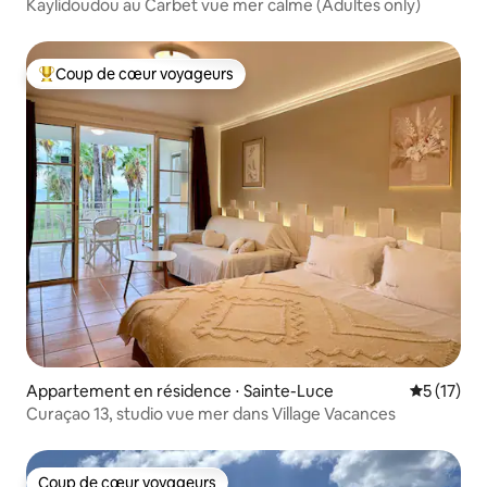
Kaylidoudou au Carbet vue mer calme (Adultes only)
Coup de cœur voyageurs
Coups de cœur voyageurs les plus appréciés
Appartement en résidence ⋅ Sainte-Luce
Évaluation
5 (17)
Curaçao 13, studio vue mer dans Village Vacances
Coup de cœur voyageurs