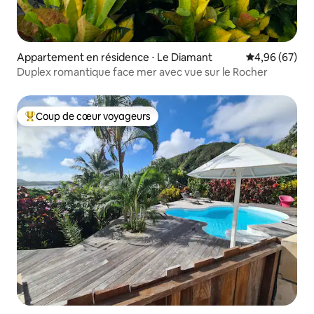
Appartement en résidence ⋅ Le Diamant
Évaluation mo
4,96 (67)
Duplex romantique face mer avec vue sur le Rocher
Coup de cœur voyageurs
Coups de cœur voyageurs les plus appréciés