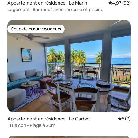
Appartement en résidence ⋅ Le Marin
Évaluation mo
4,97 (92)
Logement "Bambou" avec terrasse et piscine
Coup de cœur voyageurs
Coup de cœur voyageurs
Appartement en résidence ⋅ Le Carbet
Évaluatio
5 (7)
Ti Balcon - Plage à 20m