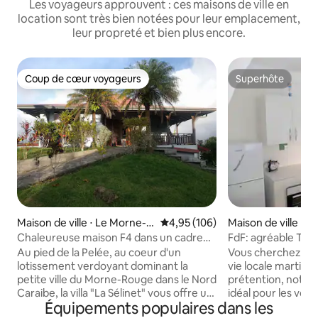
Les voyageurs approuvent : ces maisons de ville en
location sont très bien notées pour leur emplacement,
leur propreté et bien plus encore.
Coup de cœur voyageurs
Superhôte
Coup de cœur voyageurs
Superhôte
Maison de ville ⋅ Le Morne-R
Évaluation moyenne sur la base 
4,95 (106)
Maison de ville ⋅ F
ouge
ce
Chaleureuse maison F4 dans un cadre
FdF: agréable T3 e
agréable
Au pied de la Pelée, au coeur d'un
Vous cherchez une
lotissement verdoyant dominant la
vie locale martiniquai
petite ville du Morne-Rouge dans le Nord
prétention, notre
Caraibe, la villa "La Sélinet" vous offre un
idéal pour les voy
Équipements populaires dans les
cadre agréable pour vos futures
d'authenticité, de