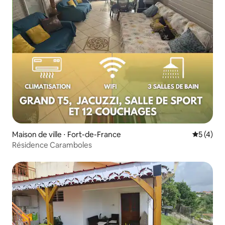
Maison de ville ⋅ Fort-de-France
Évaluatio
5 (4)
Résidence Caramboles