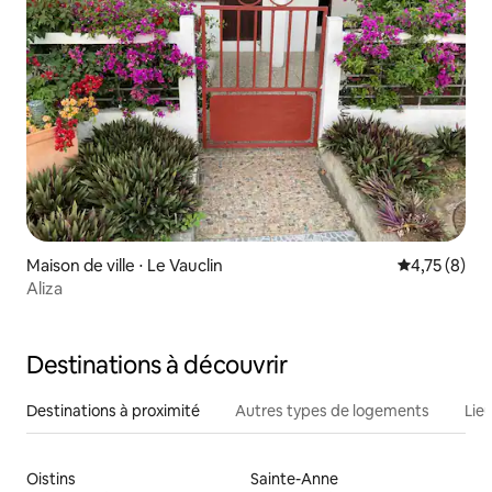
Maison de ville ⋅ Le Vauclin
Évaluation m
4,75 (8)
Aliza
Destinations à découvrir
Destinations à proximité
Autres types de logements
Lie
Oistins
Sainte-Anne