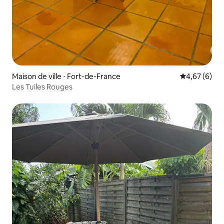
Maison de ville ⋅ Fort-de-France
Évaluation m
4,67 (6)
Les Tuiles Rouges