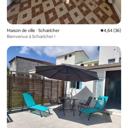
Maison de ville ⋅ Schœlcher
Évaluation mo
4,64 (36)
Bienvenue à Schœlcher !