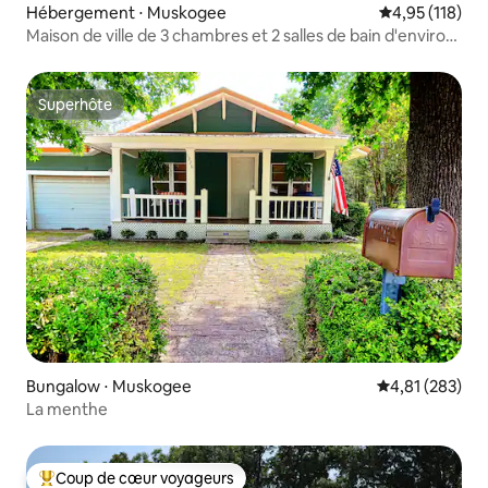
Hébergement ⋅ Muskogee
Évaluation moy
4,95 (118)
Maison de ville de 3 chambres et 2 salles de bain d'environ
2 000 pieds carrés.
Superhôte
Superhôte
Bungalow ⋅ Muskogee
Évaluation moy
4,81 (283)
La menthe
Coup de cœur voyageurs
Coups de cœur voyageurs les plus appréciés