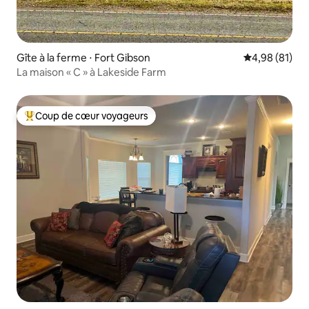
Gîte à la ferme ⋅ Fort Gibson
Évaluation mo
4,98 (81)
La maison « C » à Lakeside Farm
Coup de cœur voyageurs
Coups de cœur voyageurs les plus appréciés