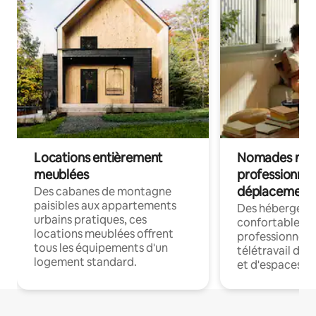
Locations entièrement
Nomades num
meublées
professionnel
déplacement
Des cabanes de montagne
paisibles aux appartements
Des hébergem
urbains pratiques, ces
confortables p
locations meublées offrent
professionnels
tous les équipements d'un
télétravail dis
logement standard.
et d'espaces de