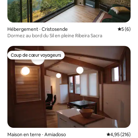
Hébergement ⋅ Cristosende
Évaluatio
5 (6)
Dormez au bord du Sil en pleine Ribeira Sacra
Coup de cœur voyageurs
Coup de cœur voyageurs
Maison en terre ⋅ Amiadoso
Évaluation moy
4,95 (216)