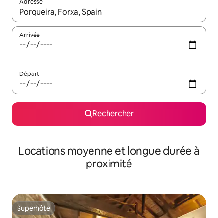
Adresse
Lorsque les résultats s'affichent, utilisez les flèches vers le hau
Arrivée
Départ
Rechercher
Locations moyenne et longue durée à
proximité
Superhôte
Superhôte