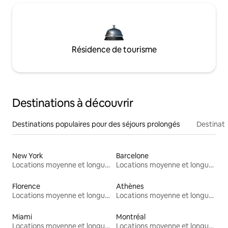
Résidence de tourisme
Destinations à découvrir
Destinations populaires pour des séjours prolongés
Destinati
New York
Barcelone
Locations moyenne et longue durée
Locations moyenne et longue durée
Florence
Athènes
Locations moyenne et longue durée
Locations moyenne et longue durée
Miami
Montréal
Locations moyenne et longue durée
Locations moyenne et longue durée