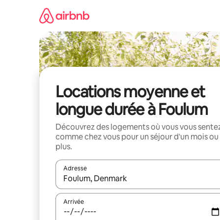
Aller
directement
au
contenu
Locations moyenne et
longue durée à Foulum
Découvrez des logements où vous vous sente
comme chez vous pour un séjour d'un mois ou
plus.
Adresse
Lorsque les résultats s'affichent, utilisez les flèc
Arrivée