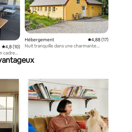
Hébergement
Évaluation moyenne su
4,88 (17)
Nuit tranquille dans une charmante
ntaires : 4,93 sur 5
Évaluation moyenne sur la base de 10 commentaires : 4,8 sur 5
4,8 (10)
maison de campagne
n cadre
avantageux