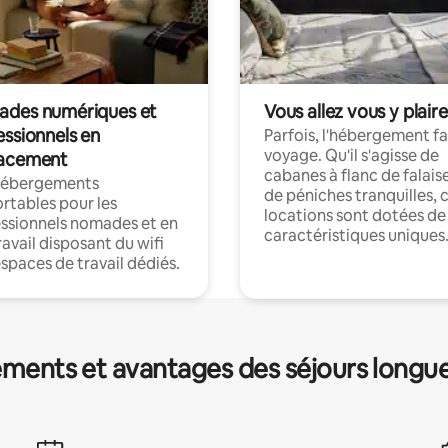
des numériques et
Vous allez vous y plaire
essionnels en
Parfois, l'hébergement fai
voyage. Qu'il s'agisse de
acement
cabanes à flanc de falais
hébergements
de péniches tranquilles, 
rtables pour les
locations sont dotées de
ssionnels nomades et en
caractéristiques uniques
ravail disposant du wifi
espaces de travail dédiés.
ments et avantages des séjours longu