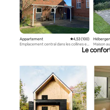
Appartement
Évaluation moyenne sur
4,53 (100)
Héberge
Emplacement central dans les collines et
Maison au
Le confor
les vallées de la Gudenåen
de tout.