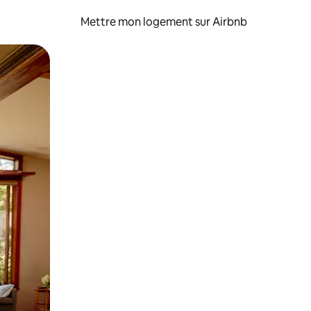
Mettre mon logement sur Airbnb
sant glisser.