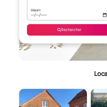
Départ
Rechercher
Loca
Superhô
Superhô