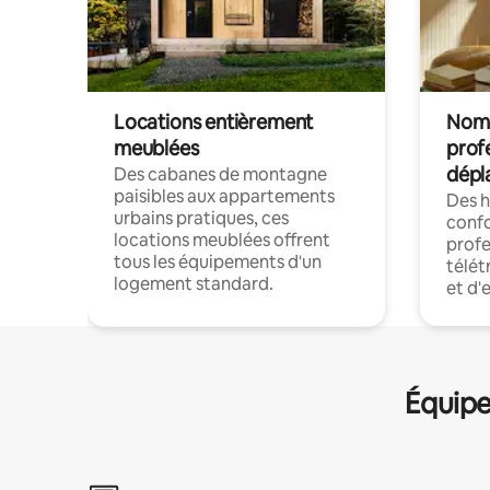
Locations entièrement
Noma
meublées
prof
dépl
Des cabanes de montagne
paisibles aux appartements
Des 
urbains pratiques, ces
confo
locations meublées offrent
profe
tous les équipements d'un
télét
logement standard.
et d'
Équipe