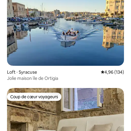
Loft ⋅ Syracuse
Évaluation moy
4,96 (134)
Jolie maison île de Ortigia
Coup de cœur voyageurs
Coup de cœur voyageurs