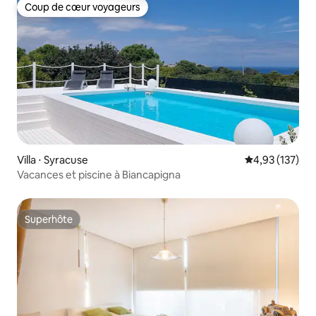
Coup de cœur voyageurs
Coup de cœur voyageurs
Villa ⋅ Syracuse
Évaluation moy
4,93 (137)
Vacances et piscine à Biancapigna
Superhôte
Superhôte