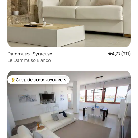
Dammuso ⋅ Syracuse
Évaluation mo
4,77 (211)
Le Dammuso Bianco
Coup de cœur voyageurs
Coups de cœur voyageurs les plus appréciés