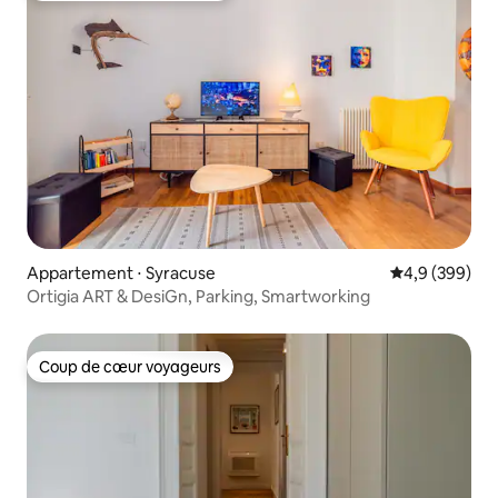
Appartement ⋅ Syracuse
Évaluation mo
4,9 (399)
Ortigia ART & DesiGn, Parking, Smartworking
Coup de cœur voyageurs
Coup de cœur voyageurs