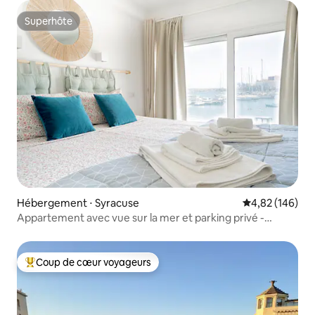
Superhôte
Superhôte
Hébergement ⋅ Syracuse
Évaluation moy
4,82 (146)
Appartement avec vue sur la mer et parking privé -
Austro
Coup de cœur voyageurs
Coups de cœur voyageurs les plus appréciés