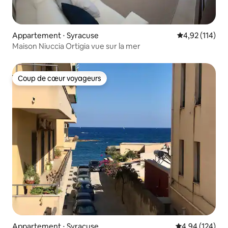
Appartement ⋅ Syracuse
Évaluation moy
4,92 (114)
Maison Niuccia Ortigia vue sur la mer
Coup de cœur voyageurs
Coup de cœur voyageurs
Appartement ⋅ Syracuse
Évaluation moy
4,94 (124)