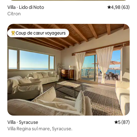
Villa ⋅ Lido di Noto
Évaluation mo
4,98 (63)
Citron
Coup de cœur voyageurs
Coups de cœur voyageurs les plus appréciés
Villa ⋅ Syracuse
Évaluation
5 (87)
Villa Regina sul mare, Syracuse.