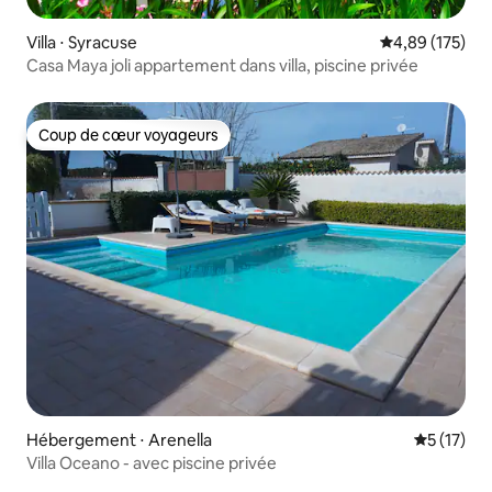
Villa ⋅ Syracuse
Évaluation moy
4,89 (175)
Casa Maya joli appartement dans villa, piscine privée
Coup de cœur voyageurs
Coup de cœur voyageurs
Hébergement ⋅ Arenella
Évaluation
5 (17)
Villa Oceano - avec piscine privée