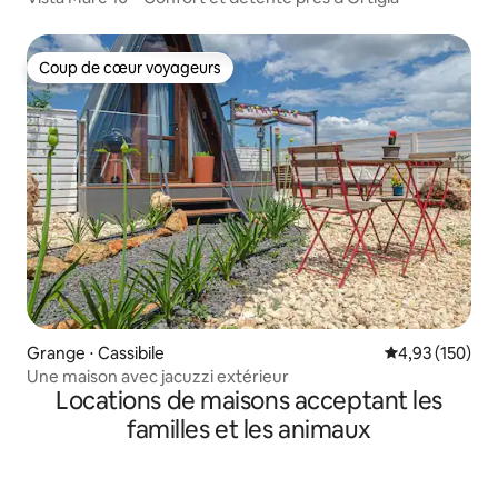
Coup de cœur voyageurs
Coup de cœur voyageurs
Grange ⋅ Cassibile
Évaluation moy
4,93 (150)
Une maison avec jacuzzi extérieur
Locations de maisons acceptant les
familles et les animaux