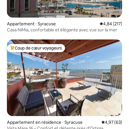
Appartement ⋅ Syracuse
Évaluation moy
4,84 (217)
Casa NiMia, confortable et élégante avec vue sur la mer
Coup de cœur voyageurs
Coups de cœur voyageurs les plus appréciés
Appartement en résidence ⋅ Syracuse
Évaluation mo
4,97 (63)
Vista Mare 16 – Confort et détente près d'Ortigia