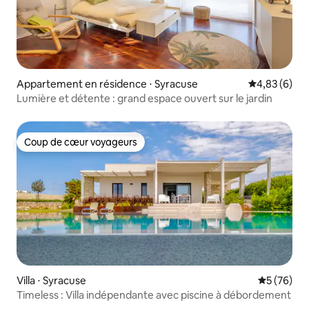
Appartement en résidence ⋅ Syracuse
Évaluation m
4,83 (6)
Lumière et détente : grand espace ouvert sur le jardin
Coup de cœur voyageurs
Coup de cœur voyageurs
Villa ⋅ Syracuse
Évaluation
5 (76)
Timeless : Villa indépendante avec piscine à débordement