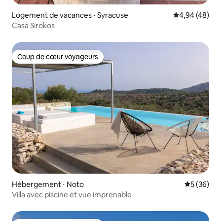
Logement de vacances ⋅ Syracuse
Évaluation mo
4,94 (48)
Casa Sirokos
Coup de cœur voyageurs
Coup de cœur voyageurs
Hébergement ⋅ Noto
Évaluation
5 (36)
Villa avec piscine et vue imprenable