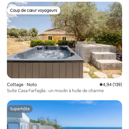
Coup de cœur voyageurs
Coup de cœur voyageurs
Cottage ⋅ Noto
Évaluation moy
4,94 (139)
Suite Casa Farfaglia : un moulin à huile de charme
Superhôte
Superhôte