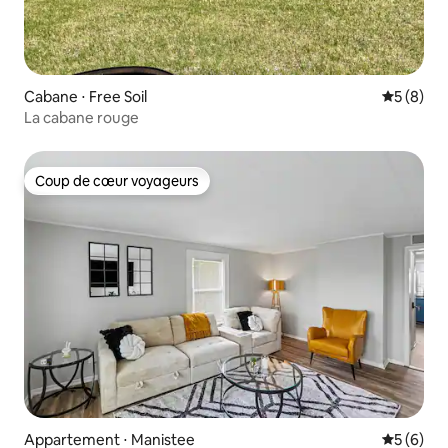
Cabane ⋅ Free Soil
Évaluatio
5 (8)
La cabane rouge
Coup de cœur voyageurs
Coup de cœur voyageurs
Appartement ⋅ Manistee
Évaluatio
5 (6)