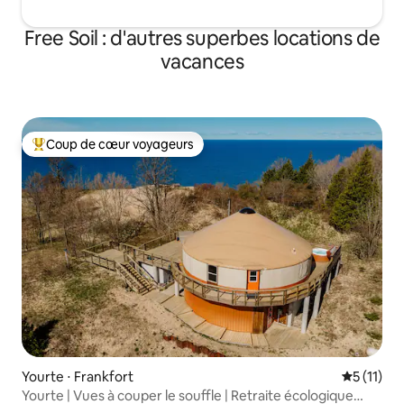
Free Soil : d'autres superbes locations de
vacances
Coup de cœur voyageurs
Coups de cœur voyageurs les plus appréciés
Yourte ⋅ Frankfort
Évaluatio
5 (11)
Yourte | Vues à couper le souffle | Retraite écologique