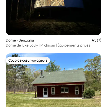
Dôme ⋅ Benzonia
Évaluatio
5 (7)
Dôme de luxe Löyly | Michigan | Équipements privés
Coup de cœur voyageurs
Coup de cœur voyageurs