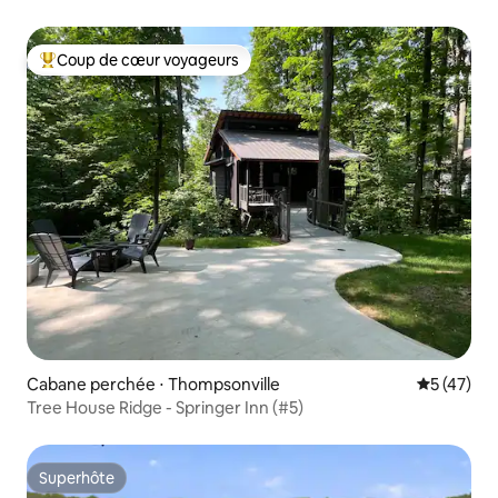
privée
Coup de cœur voyageurs
Coups de cœur voyageurs les plus appréciés
Cabane perchée ⋅ Thompsonville
Évaluation
5 (47)
Tree House Ridge - Springer Inn (#5)
Superhôte
Superhôte