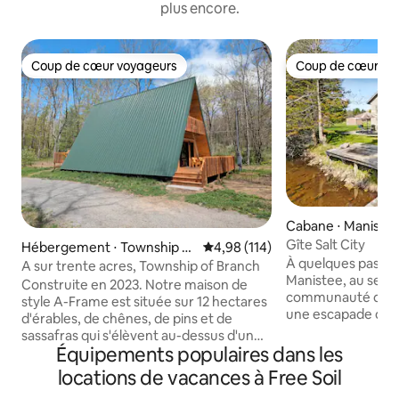
plus encore.
Coup de cœur voyageurs
Coup de cœur vo
Coup de cœur voyageurs
Coup de cœur vo
Cabane ⋅ Maniste
Gîte Salt City
Hébergement ⋅ Township of
Évaluation moyenne sur la base 
4,98 (114)
À quelques pas de l
Branch
A sur trente acres, Township of Branch
Manistee, au sein 
Construite en 2023. Notre maison de
communauté de pê
style A-Frame est située sur 12 hectares
une escapade dans
d'érables, de chênes, de pins et de
avec le style d'un 
sassafras qui s'élèvent au-dessus d'un
confort d'un chez-
Équipements populaires dans les
tapis de fougères, dans la forêt nationale
famille et vos amis
de Manistee. Plus d'un mile de sentier de
locations de vacances à Free Soil
faire des jeux de s
randonnée bien entretenu serpente à
de la cheminée. In