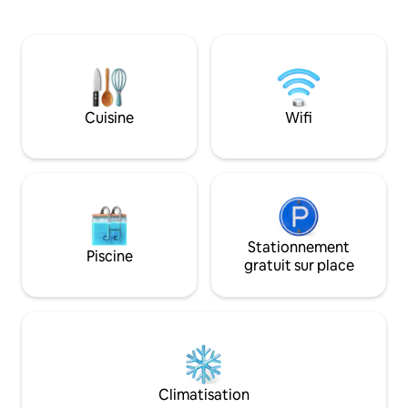
travers les bois. Ce cadre paisible se
confortablement d
trouve à seulement 20 minutes en
et admirez la rivi
voiture du centre-ville de Ludington et
café. Amenez vos 
du lac Michigan. Nous accueillons
faire de la randon
uniquement des adultes. Les enfants et
sentier Big M et ex
les animaux de compagnie ne sont pas
nationale de Manis
autorisés à l'intérieur de l'A-Frame, qui a
Cuisine
Wifi
idéal pour tout fai
été conçu par un couple pour créer un
tout.
endroit toujours calme et reposant pour
d'autres couples et pour nous-mêmes.
Stationnement
Piscine
gratuit sur place
Climatisation