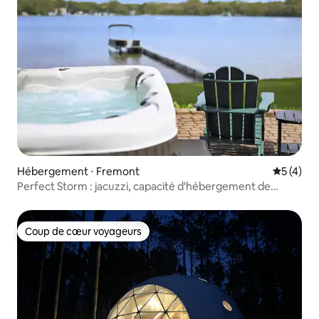
Hébergement ⋅ Fremont
Évaluatio
5 (4)
Perfect Storm : jacuzzi, capacité d'hébergement de
10 personnes, plage de sable
Coup de cœur voyageurs
Coup de cœur voyageurs