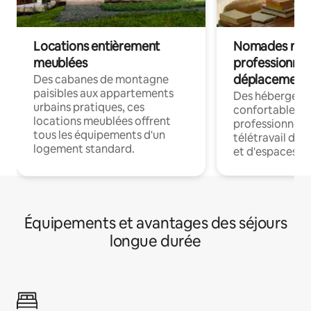
Locations entièrement
Nomades num
meublées
professionnel
déplacement
Des cabanes de montagne
paisibles aux appartements
Des hébergem
urbains pratiques, ces
confortables p
locations meublées offrent
professionnels
tous les équipements d'un
télétravail dis
logement standard.
et d'espaces de
Équipements et avantages des séjours
longue durée