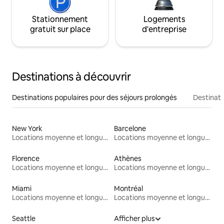
Stationnement
Logements
gratuit sur place
d'entreprise
Destinations à découvrir
Destinations populaires pour des séjours prolongés
Destinati
New York
Barcelone
Locations moyenne et longue durée
Locations moyenne et longue durée
Florence
Athènes
Locations moyenne et longue durée
Locations moyenne et longue durée
Miami
Montréal
Locations moyenne et longue durée
Locations moyenne et longue durée
Seattle
Afficher plus