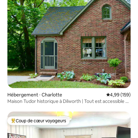
Hébergement ⋅ Charlotte
Évaluation moy
4,99 (159)
Maison Tudor historique à Dilworth | Tout est accessible à
pied
Coup de cœur voyageurs
Coups de cœur voyageurs les plus appréciés