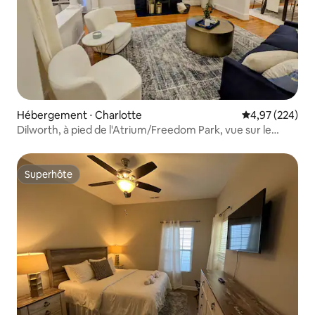
Hébergement ⋅ Charlotte
Évaluation moy
4,97 (224)
Dilworth, à pied de l'Atrium/Freedom Park, vue sur le
parc !
Superhôte
Superhôte