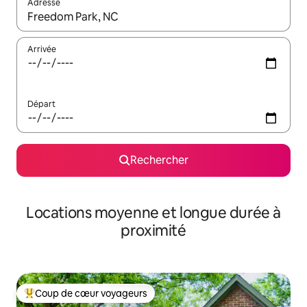
Adresse
Lorsque les résultats s'affichent, utilisez les flèches vers le hau
Arrivée
Départ
Rechercher
Locations moyenne et longue durée à
proximité
Coup de cœur voyageurs
Coups de cœur voyageurs les plus appréciés