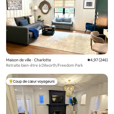
Maison de ville ⋅ Charlotte
Évaluation moy
4,97 (246)
Retraite bien-être à Dilworth/Freedom Park
Coup de cœur voyageurs
Coups de cœur voyageurs les plus appréciés