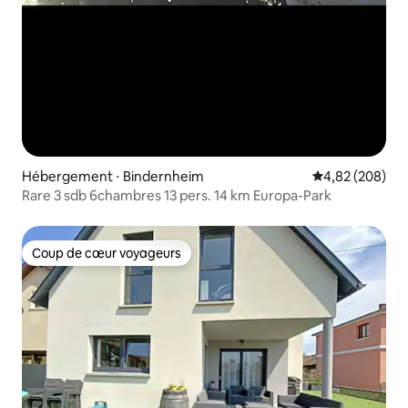
Hébergement ⋅ Bindernheim
Évaluation moy
4,82 (208)
Rare 3 sdb 6chambres 13 pers. 14 km Europa-Park
Coup de cœur voyageurs
Coup de cœur voyageurs