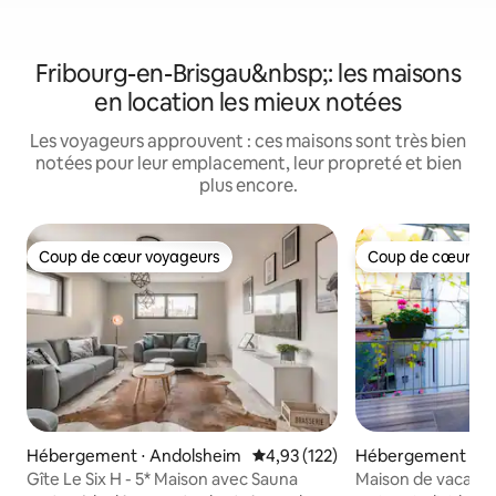
Fribourg-en-Brisgau&nbsp;: les maisons
en location les mieux notées
Les voyageurs approuvent : ces maisons sont très bien
notées pour leur emplacement, leur propreté et bien
plus encore.
Coup de cœur voyageurs
Coup de cœur vo
Coup de cœur voyageurs
Coup de cœur vo
Hébergement ⋅ Andolsheim
Évaluation moyenne sur la base 
4,93 (122)
Hébergement ⋅ He
m
Gîte Le Six H - 5* Maison avec Sauna
Maison de vacanc