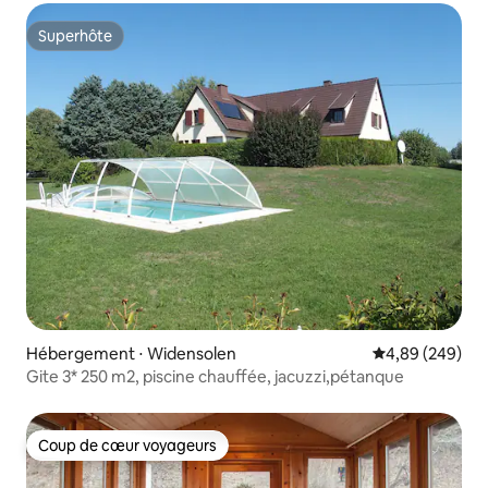
Superhôte
Superhôte
Hébergement ⋅ Widensolen
Évaluation moy
4,89 (249)
Gite 3* 250 m2, piscine chauffée, jacuzzi,pétanque
Coup de cœur voyageurs
Coup de cœur voyageurs