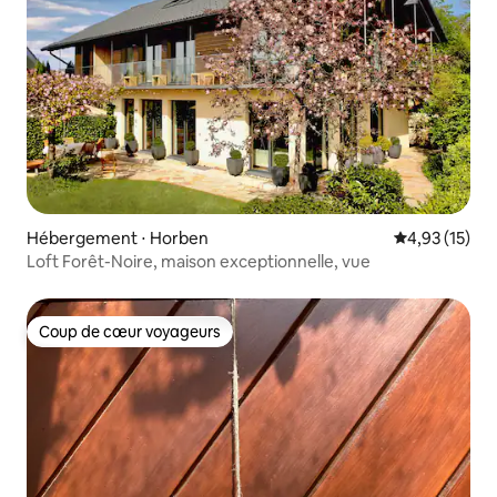
Hébergement ⋅ Horben
Évaluation mo
4,93 (15)
Loft Forêt-Noire, maison exceptionnelle, vue
Coup de cœur voyageurs
Coup de cœur voyageurs