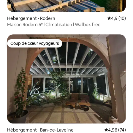
Hébergement ⋅ Rodern
Évaluation m
4,9 (10)
Maison Rodern 5* l Climatisation l Wallbox free
Coup de cœur voyageurs
Coup de cœur voyageurs
Hébergement ⋅ Ban-de-Laveline
Évaluation mo
4,96 (74)