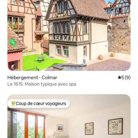
Hébergement ⋅ Colmar
Évaluatio
5 (9)
Le 1615: Maison typique avec spa
Coup de cœur voyageurs
Coups de cœur voyageurs les plus appréciés