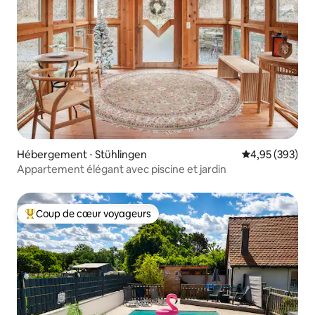
Hébergement ⋅ Stühlingen
Évaluation moy
4,95 (393)
Appartement élégant avec piscine et jardin
Coup de cœur voyageurs
Coups de cœur voyageurs les plus appréciés