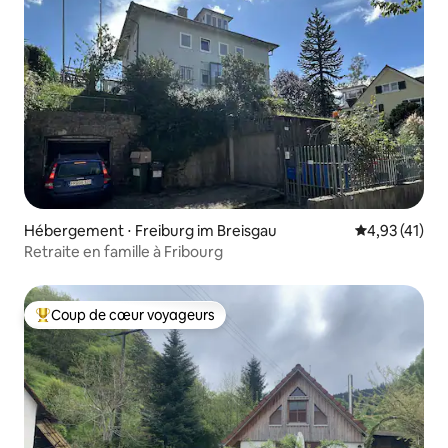
Hébergement ⋅ Freiburg im Breisgau
Évaluation mo
4,93 (41)
Retraite en famille à Fribourg
Coup de cœur voyageurs
Coups de cœur voyageurs les plus appréciés