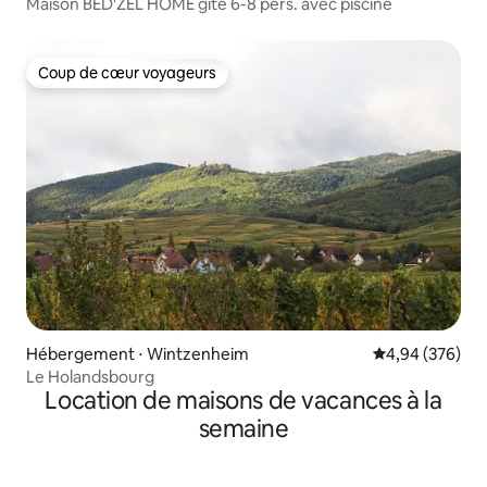
Maison BED'ZEL HOME gîte 6-8 pers. avec piscine
Coup de cœur voyageurs
Coup de cœur voyageurs
Hébergement ⋅ Wintzenheim
Évaluation moy
4,94 (376)
Le Holandsbourg
Location de maisons de vacances à la
semaine