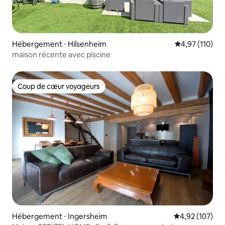
Hébergement ⋅ Hilsenheim
Évaluation moy
4,97 (110)
maison récente avec piscine
Coup de cœur voyageurs
Coup de cœur voyageurs
Hébergement ⋅ Ingersheim
Évaluation moy
4,92 (107)