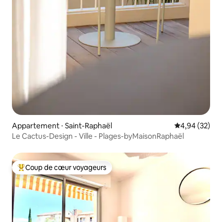
Appartement ⋅ Saint-Raphaël
Évaluation mo
4,94 (32)
Le Cactus-Design - Ville - Plages-byMaisonRaphaël
Coup de cœur voyageurs
Coups de cœur voyageurs les plus appréciés