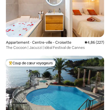
Appartement ⋅ Centre-ville - Croisette
Évaluation moy
4,86 (227)
The Cocoon | Jacuzzi | idéal Festival de Cannes
Coup de cœur voyageurs
Coups de cœur voyageurs les plus appréciés