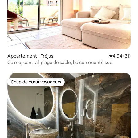
Appartement ⋅ Fréjus
Évaluation mo
4,94 (31)
Calme, central, plage de sable, balcon orienté sud
Coup de cœur voyageurs
Coup de cœur voyageurs