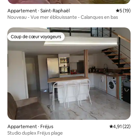
Appartement ⋅ Saint-Raphaël
Évaluation
5 (19)
Nouveau - Vue mer éblouissante - Calanques en bas
Coup de cœur voyageurs
Coup de cœur voyageurs
Appartement ⋅ Fréjus
Évaluation mo
4,91 (22)
Studio duplex Fréjus plage