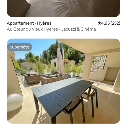
Appartement ⋅ Hyères
Évaluation moy
4,95 (252)
Au Cœur du Vieux Hyères - Jacuzzi & Cinéma
Superhôte
Superhôte