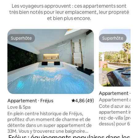
Les voyageurs approuvent : ces appartements sont
très bien notés pour leur emplacement, leur propreté
et bien plus encore.
Superhôte
Superhôte
Superhôte
Superhôte
Appartement ⋅ R
-sur-Argens
Appartement avec 
Appartement ⋅ Fréjus
Évaluation moyenne sur la base
4,86 (49)
600 m plage
Cote d azur aux Issamb
Love & Spa
appartement indé
En plein centre historique de Fréjus,
rez-de-villa (propr
profitez d'un moment de charme et de
dessus) pour 6 pe
détente dans un super appartement de
pied de la plage e
33M. Vous y trouverez une baignoire
commerces et restaurants
Fréjus : équipements populaires dans les
Balnéo avec bain a remous, cascade et