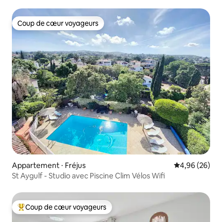
Coup de cœur voyageurs
Coup de cœur voyageurs
Appartement ⋅ Fréjus
Évaluation mo
4,96 (26)
St Aygulf - Studio avec Piscine Clim Vélos Wifi
Coup de cœur voyageurs
Coups de cœur voyageurs les plus appréciés