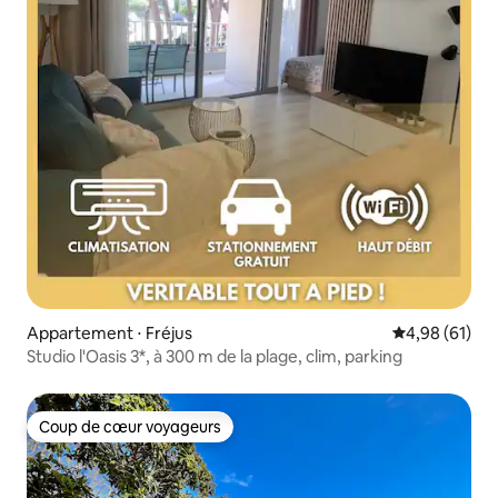
Appartement ⋅ Fréjus
Évaluation mo
4,98 (61)
Studio l'Oasis 3*, à 300 m de la plage, clim, parking
Coup de cœur voyageurs
Coup de cœur voyageurs