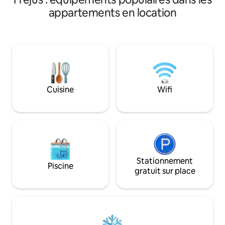
de 75 m² avec plancha Jacuzzi pri
leds d'ambiances, ainsi qu'un Hammam
appartements en location
illimité 2 grandes
aux senteurs Eucalyptus pour un
parentale 2 salles de bain Grand séjour
moment détente assuré. Bénéficiez
,salle à manger, c
d'une vue imprenable sur la Cathédrale
climatisation Parking gratuit en bas de la
et la mer accompagné d'une coupe de
villa Possibilité : 
champagne dans le salon tout confort.
et location de lin
Alliez charme et pratique avec les
nombreux commerces et restaurants
présents aux pieds du bien.
Cuisine
Wifi
Stationnement
Piscine
gratuit sur place