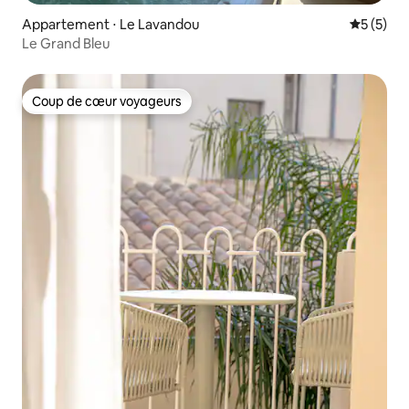
Appartement ⋅ Le Lavandou
Évaluatio
5 (5)
Le Grand Bleu
Coup de cœur voyageurs
Coup de cœur voyageurs