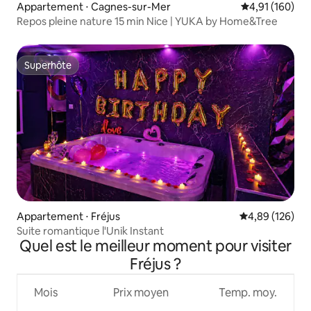
Appartement ⋅ Cagnes-sur-Mer
Évaluation moy
4,91 (160)
Repos pleine nature 15 min Nice | YUKA by Home&Tree
Superhôte
Superhôte
Appartement ⋅ Fréjus
Évaluation moy
4,89 (126)
Suite romantique l'Unik Instant
Quel est le meilleur moment pour visiter
Fréjus ?
Mois
Prix moyen
Temp. moy.