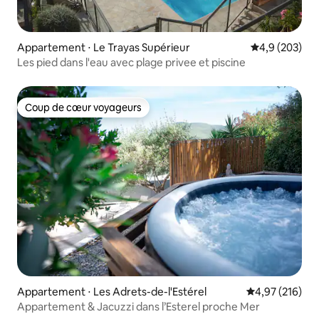
Appartement ⋅ Le Trayas Supérieur
Évaluation mo
4,9 (203)
Les pied dans l'eau avec plage privee et piscine
Coup de cœur voyageurs
Coup de cœur voyageurs
Appartement ⋅ Les Adrets-de-l'Estérel
Évaluation moy
4,97 (216)
Appartement & Jacuzzi dans l’Esterel proche Mer