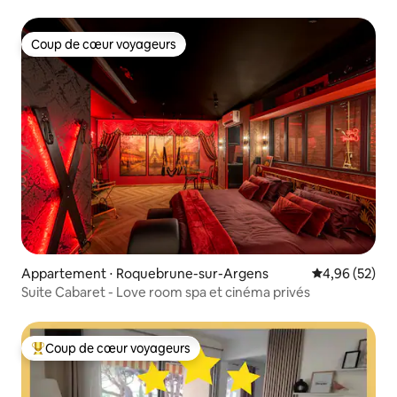
Coup de cœur voyageurs
Coup de cœur voyageurs
Appartement ⋅ Roquebrune-sur-Argens
Évaluation mo
4,96 (52)
Suite Cabaret - Love room spa et cinéma privés
Coup de cœur voyageurs
Coups de cœur voyageurs les plus appréciés