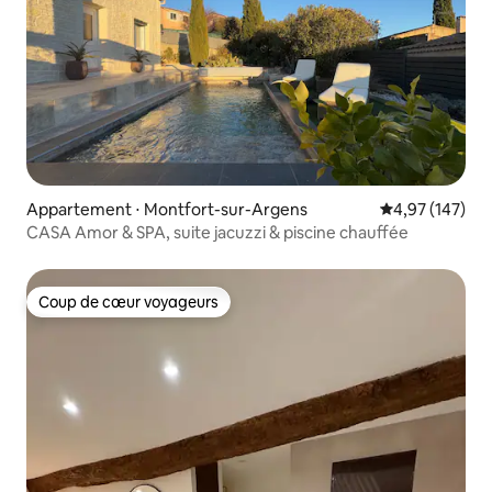
Appartement ⋅ Montfort-sur-Argens
Évaluation moy
4,97 (147)
CASA Amor & SPA, suite jacuzzi & piscine chauffée
Coup de cœur voyageurs
Coup de cœur voyageurs