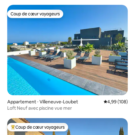
Coup de cœur voyageurs
Coup de cœur voyageurs
Appartement ⋅ Villeneuve-Loubet
Évaluation moy
4,99 (108)
Loft Neuf avec piscine vue mer
Coup de cœur voyageurs
Coups de cœur voyageurs les plus appréciés