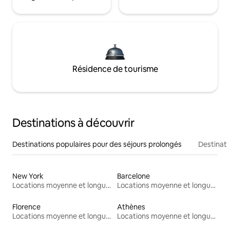
Résidence de tourisme
Destinations à découvrir
Destinations populaires pour des séjours prolongés
Destinati
New York
Barcelone
Locations moyenne et longue durée
Locations moyenne et longue durée
Florence
Athènes
Locations moyenne et longue durée
Locations moyenne et longue durée