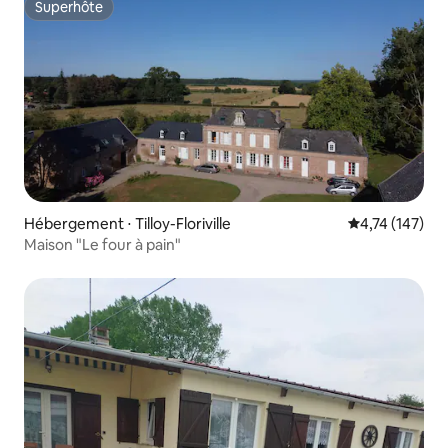
Superhôte
Superhôte
Hébergement ⋅ Tilloy-Floriville
Évaluation moy
4,74 (147)
Maison "Le four à pain"