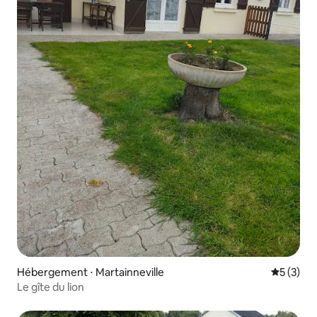
Hébergement ⋅ Martainneville
Évaluatio
5 (3)
Le gîte du lion