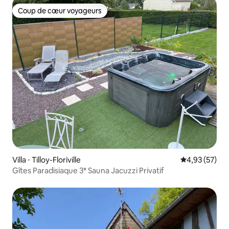
Coup de cœur voyageurs
Coup de cœur voyageurs
Villa ⋅ Tilloy-Floriville
Évaluation mo
4,93 (57)
Gîtes Paradisiaque 3* Sauna Jacuzzi Privatif