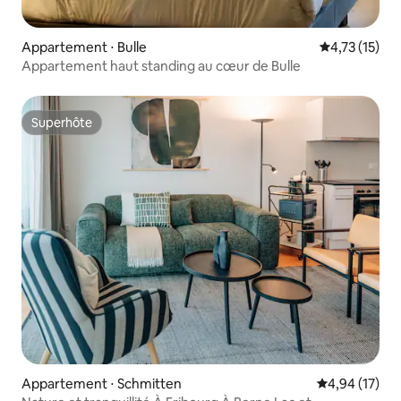
Appartement ⋅ Bulle
Évaluation mo
4,73 (15)
Appartement haut standing au cœur de Bulle
Superhôte
Superhôte
Appartement ⋅ Schmitten
Évaluation mo
4,94 (17)