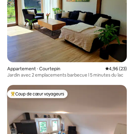
Appartement ⋅ Courtepin
Évaluation mo
4,96 (23)
Jardin avec 2 emplacements barbecue l 5 minutes du lac
Coup de cœur voyageurs
Coups de cœur voyageurs les plus appréciés