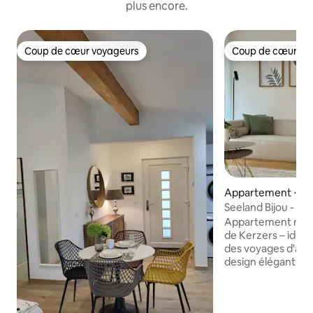
plus encore.
Coup de cœur voyageurs
Coup de cœur vo
Coup de cœur voyageurs
Coup de cœur vo
Appartement ⋅ Ke
Seeland Bijou - 2 
gratuit
Appartement mode
de Kerzers – idéa
des voyages d'affa
design élégants 
exclusifs pour le p
Points forts : wifi 
gratuit, ambiance 