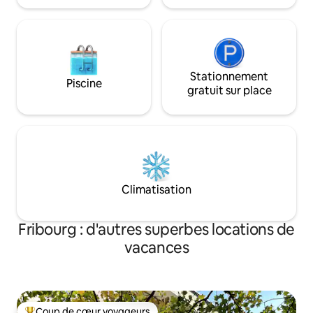
Berne À 50 minutes de Lausanne
Lucerne 1 heure 30 minutes Interlaken
1 heure 30 minutes Genève 1 heure 30
Aéroport de Genève : 1 h 50 Zurich
1 heure 30 minutes À 1 h 50 de l’aéroport
de Zurich La durée du trajet en train est
Stationnement
Piscine
similaire, ou il y a un écart de 10 à
gratuit sur place
20 minutes.
Climatisation
Fribourg : d'autres superbes locations de
vacances
Coup de cœur voyageurs