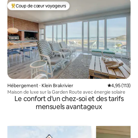
Coup de cœur voyageurs
Coups de cœur voyageurs les plus appréciés
Hébergement ⋅ Klein Brakrivier
Évaluation moy
4,95 (113)
Maison de luxe sur la Garden Route avec énergie solaire
Le confort d'un chez-soi et des tarifs
mensuels avantageux