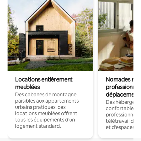
Locations entièrement
Nomades num
meublées
professionnel
déplacement
Des cabanes de montagne
paisibles aux appartements
Des hébergem
urbains pratiques, ces
confortables p
locations meublées offrent
professionnels
tous les équipements d'un
télétravail dis
logement standard.
et d'espaces de