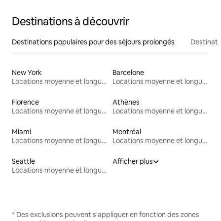
Destinations à découvrir
Destinations populaires pour des séjours prolongés
Destinati
New York
Barcelone
Locations moyenne et longue durée
Locations moyenne et longue durée
Florence
Athènes
Locations moyenne et longue durée
Locations moyenne et longue durée
Miami
Montréal
Locations moyenne et longue durée
Locations moyenne et longue durée
Seattle
Afficher plus
Locations moyenne et longue durée
* Des exclusions peuvent s'appliquer en fonction des zones