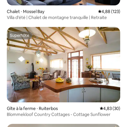
Chalet ⋅ Mossel Bay
Évaluation moy
4,88 (123)
Villa d'été | Chalet de montagne tranquille | Retraite
Superhôte
Superhôte
Gîte à la ferme ⋅ Ruiterbos
Évaluation mo
4,83 (30)
Blommekloof Country Cottages - Cottage Sunflower