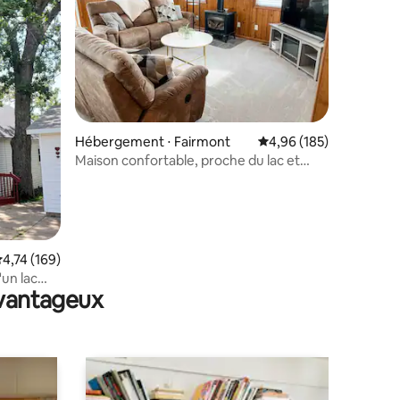
ntaires : 4,96 sur 5
Hébergement ⋅ Fairmont
Évaluation moyenne sur
4,96 (185)
Maison confortable, proche du lac et
située au centre !
valuation moyenne sur la base de 169 commentaires : 4,74 sur 5
4,74 (169)
un lac
avantageux