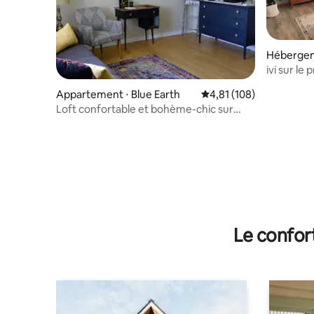
Hébergem
er
ivi sur le
Appartement ⋅ Blue Earth
Évaluation moyenne sur
4,81 (108)
Loft confortable et bohème-chic sur
Main
Le confor