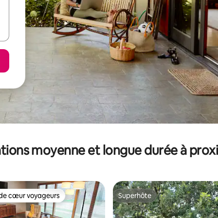
tions moyenne et longue durée à prox
de cœur voyageurs
Superhôte
 cœur voyageurs les plus appréciés
Superhôte