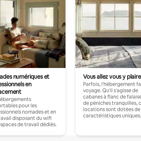
des numériques et
Vous allez vous y plaire
essionnels en
Parfois, l'hébergement fai
voyage. Qu'il s'agisse de
acement
cabanes à flanc de falais
hébergements
de péniches tranquilles, 
rtables pour les
locations sont dotées de
ssionnels nomades et en
caractéristiques uniques
ravail disposant du wifi
espaces de travail dédiés.