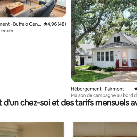
ent ⋅ Buffalo Cent
Évaluation moyenne sur la base de 48 comme
4,96 (48)
 premier
 la base de 108 commentaires : 4,81 sur 5
Hébergement ⋅ Fairmont
É
Maison de campagne au bord d'
t d'un chez-soi et des tarifs mensuels 
avec quai privé