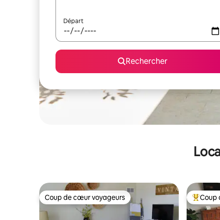
Départ
Rechercher
Loca
Coup de cœur voyageurs
Coup 
Coup de cœur voyageurs
Coups de