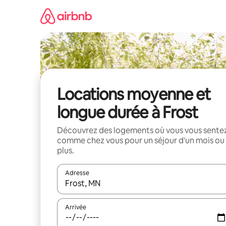
Aller
directement
au
contenu
Locations moyenne et
longue durée à Frost
Découvrez des logements où vous vous sente
comme chez vous pour un séjour d'un mois ou
plus.
Adresse
Lorsque les résultats s'affichent, utilisez les flèc
Arrivée