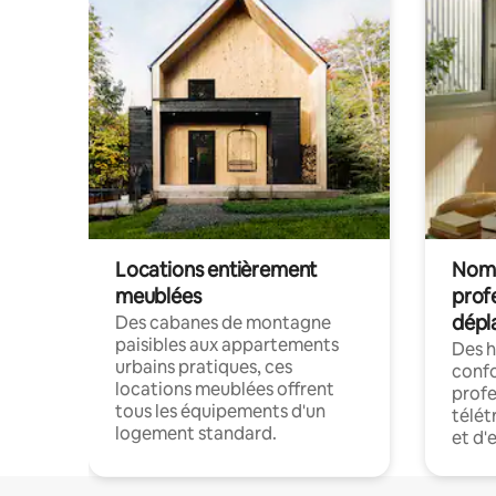
Locations entièrement
Noma
meublées
prof
dépl
Des cabanes de montagne
paisibles aux appartements
Des 
urbains pratiques, ces
confo
locations meublées offrent
profe
tous les équipements d'un
télét
logement standard.
et d'