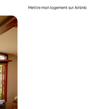
Mettre mon logement sur Airbnb
sant glisser.