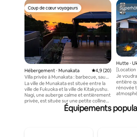
Coup de cœur voyageurs
Superhô
Coup de cœur voyageurs
Superhô
Hutte ⋅ U
[Location 
Hébergement ⋅ Munakata
Évaluation moyenne s
4,9 (20)
déjeuner 
Je voudrai
Villa privée à Munakata : barbecue, sauna
l'utiliser
entière q
et coucher de soleil
La ville de Munakata est située entre la
amis !
rénovée t
ville de Fukuoka et la ville de Kitakyushu.
atmosphè
Nagi, une auberge calme et entièrement
d'★histoi
privée, est située sur une petite colline
pour les f
Équipements populai
surplombant la mer de Genkai. Les jours
De 14 h à l
ensoleillés, vous pourrez voir la mer de
populaire
Genkai, et le soir, vous pourrez admirer
visiter, joue
le magnifique coucher de soleil qui
également
s'étend à l'horizon. Le bâtiment spacieux
des séjou
dispose de 5 chambres, Le logement