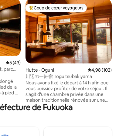
Hébergem
Coup de cœur voyageurs
Coup de
lus appréciés
Coups de cœur voyageurs les plus appréciés
Coup de
À 4 minut
jusqu'à 1
Le Mei-n
neuve, W
minutes à
des supé
des resta
garantit un
individue
moderne, 
personnes
taires : 4,97 sur 5
Évaluation moyenne sur la base de 43 commentaires : 5 sur 5
5 (43)
stationne
t, parc
Hutte ⋅ Oguni
Évaluation moyenne sur
4,98 (102)
égalemen
dans le K
川辺の一軒宿 Togu tsubakiyama
olongé
est équip
Nous avons fixé le départ à 14 h afin que
ed de la
électriqu
vous puissiez profiter de votre séjour. Il
 à pied du
pouvez do
s'agit d'une chambre privée dans une
séries pr
maison traditionnelle rénovée sur une
 de
des chais
réfecture de Fukuoka
propriété entourée d'arbres, située sur
 aux
dans la p
un mur de pierre à l'endroit où deux
n,
de profit
rivières convergent. Il n'y a pas de
Dome
une atmo
bâtiments en vue, et vous pouvez
mmandons
salon-sal
profiter du bruit de la rivière, du bruit des
Parking à
table en 
oiseaux et d'un sentiment d'unité avec la