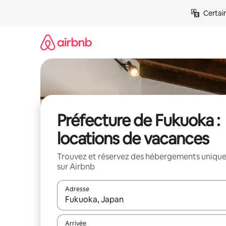
Aller
Certai
directement
au
contenu
Préfecture de Fukuoka :
locations de vacances
Trouvez et réservez des hébergements uniqu
sur Airbnb
Adresse
Lorsque les résultats s'affichent, utilisez les flèc
Arrivée