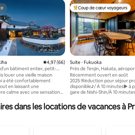
te
Coup de cœur voyageurs
te
Coups de cœur voyageurs les p
kiha
Évaluation moyenne sur la base de 66 commen
4,97 (66)
Suite ⋅ Fukuoka
d'un bâtiment entier, petit-
Près de Tenjin, Hakata, aéropor
ur la base de 20 commentaires : 4,9 sur 5
inclus] ~ 10 personnes peuvent
Ohori/parking
s louer une vieille maison
Récemment ouvert en août
 ! Profitez-en en famille ou entre
ui a été confortablement
2025 !Réduction pour séjour pr
out en laissant une
disponible♪/ À 10 minutes▶ à pi
re calme avec une sensation
gare de Nishi-Shin/À 10 minutes
re.★Entièrement privé et idéal
parc Ohori ▶4 lits/2 chambres/2LDK/58
amilles et les groupes d'amis !
m²/jusqu'à 6 personnes/1 place
res dans les locations de vacances à P
'arrivée anticipée, il est
parking gratuite Accès ▶direct
 comme point de départ pour
zones populaires (Hakata, Tenji
r et travailler ! C'est
aéroport) ▶Fukuoka PayPay 
 une bonne installation pour
8 minutes à vélo * Nous reco
rs de longue durée.C'est une
le vélo partagé « Chari Chari » !