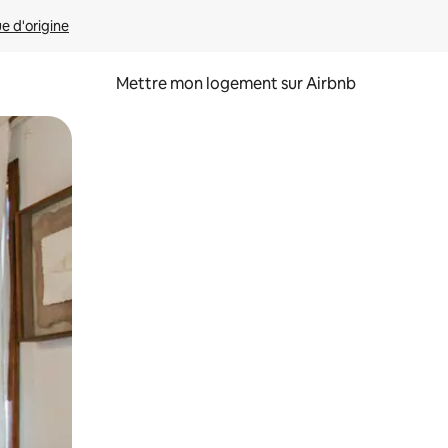
ue d'origine
Mettre mon logement sur Airbnb
sant glisser.