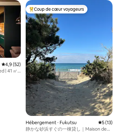
400 m jusqu'à l'auberge est étroite et
la nature d'Akizuki
s
difficilement visible, À votre arrivée à
Coup de cœur voyageurs
nt !
Coups de cœur voyageurs les plus appréciés
« Camu Tsubaki-yama », nous vous
hhhhhhhhhhhhhhhhh
ferons visiter les lieux.
ntaires : 4,75 sur 5
Évaluation moyenne sur la base de 52 commentaires : 4,9 sur 5
4,9 (52)
ed | 41 ㎡
espaces
ain du bois
Hébergement ⋅ Fukutsu
Évaluation moyenne
5 (13)
静かな砂浜すぐの一棟貸し｜Maison de
plage secrète 沐 Moku