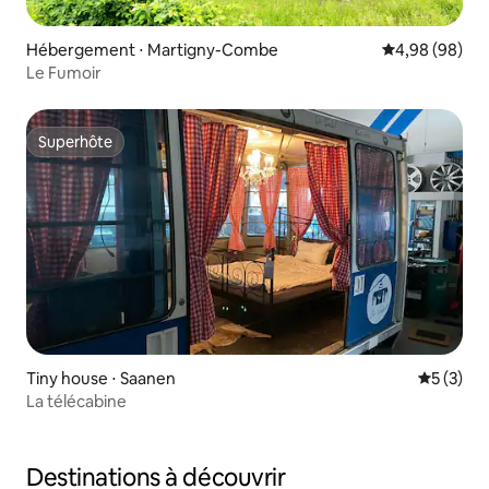
Hébergement ⋅ Martigny-Combe
Évaluation mo
4,98 (98)
Le Fumoir
Superhôte
Superhôte
Tiny house ⋅ Saanen
Évaluatio
5 (3)
La télécabine
Destinations à découvrir