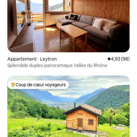
Appartement ⋅ Leytron
Évaluation mo
4,93 (98)
Splendide duplex panoramique Vallée du Rhône
Coup de cœur voyageurs
Coups de cœur voyageurs les plus appréciés