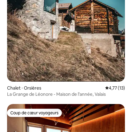
Chalet ⋅ Orsières
Évaluation mo
4,77 (13)
La Grange de Léonore - Maison de l’année, Valais
Coup de cœur voyageurs
Coup de cœur voyageurs