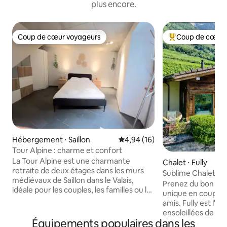
plus encore.
Coup de cœur voyageurs
Coup de cœur 
Coup de cœur voyageurs
Coups de cœur vo
Hébergement ⋅ Saillon
Évaluation moyenne sur la base
4,94 (16)
Tour Alpine : charme et confort
La Tour Alpine est une charmante
Chalet ⋅ Fully
retraite de deux étages dans les murs
Sublime Chalet ave
médiévaux de Saillon dans le Valais,
vignes
Prenez du bon te
idéale pour les couples, les familles ou les
unique en couple, 
amis. Le rez-de-chaussée dispose d'une
amis. Fully est l'un
chambre confortable et d'une salle de
ensoleillées de Sui
bain moderne. Le deuxième étage
Équipements populaires dans les
montagnes, au cœ