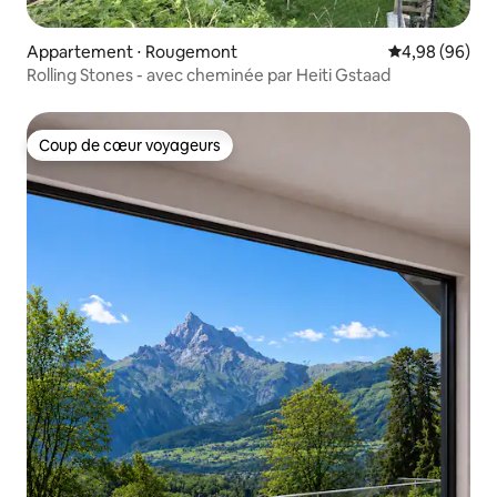
Appartement ⋅ Rougemont
Évaluation mo
4,98 (96)
Rolling Stones - avec cheminée par Heiti Gstaad
Coup de cœur voyageurs
Coup de cœur voyageurs