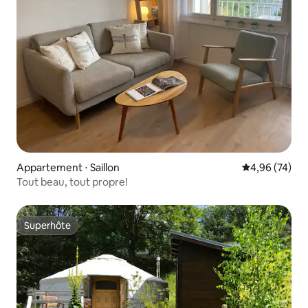
Appartement ⋅ Saillon
Évaluation mo
4,96 (74)
Tout beau, tout propre!
Superhôte
Superhôte