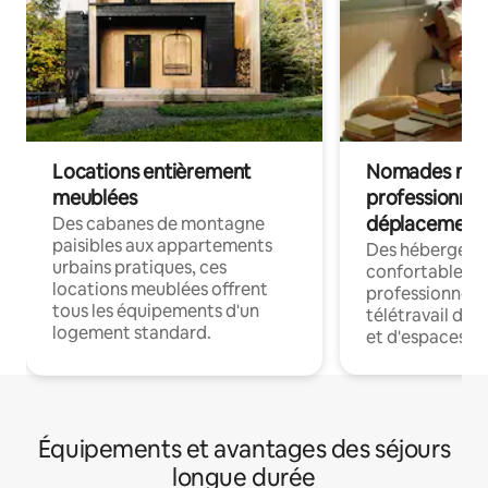
Locations entièrement
Nomades num
meublées
professionnel
déplacement
Des cabanes de montagne
paisibles aux appartements
Des hébergem
urbains pratiques, ces
confortables p
locations meublées offrent
professionnels
tous les équipements d'un
télétravail dis
logement standard.
et d'espaces de
Équipements et avantages des séjours
longue durée