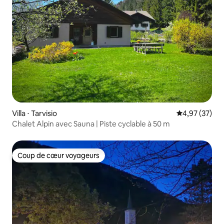
Villa ⋅ Tarvisio
Évaluation mo
4,97 (37)
Chalet Alpin avec Sauna | Piste cyclable à 50 m
Coup de cœur voyageurs
Coup de cœur voyageurs