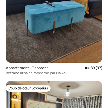
Appartement ⋅ Gaborone
Évaluation mo
4,89 (97)
Retraite urbaine moderne par Naiko
Coup de cœur voyageurs
Coup de cœur voyageurs