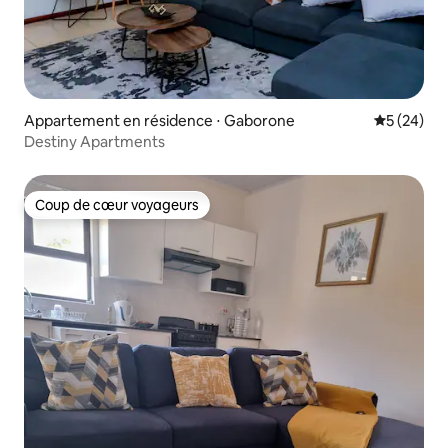
Appartement en résidence ⋅ Gaborone
Évaluation
5 (24)
Destiny Apartments
Coup de cœur voyageurs
Coup de cœur voyageurs