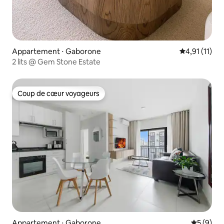
Appartement ⋅ Gaborone
Évaluation m
4,91 (11)
2 lits @ Gem Stone Estate
Coup de cœur voyageurs
Coup de cœur voyageurs
Appartement ⋅ Gaborone
Évaluatio
5 (9)