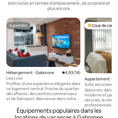
bien notés en termes d'emplacement, de propreté et
plus encore.
Superhôte
Coup de cœur 
Superhôte
Coups de cœur vo
Hébergement ⋅ Gaborone
Évaluation moyenne sur la base
4,93 (14)
Lea Luxe
Appartement ⋅ G
Profitez d'une expérience élégante dans
Suite sécurisée • 
ce logement central. Proche du quartier
travail • Centre c
Séjournez dans u
des affaires, des centres commerciaux
moderne et paisib
et de l'aéroport. Bienvenue dans votre
sécurisé, la retrai
maison idéale loin de chez vous à
professionnels ou l
Gaborone ! À quelques minutes du
Équipements populaires dans les
Les points forts 
quartier des affaires, des meilleurs
✔ Arrivée autonom
locations de vacances à Gaborone