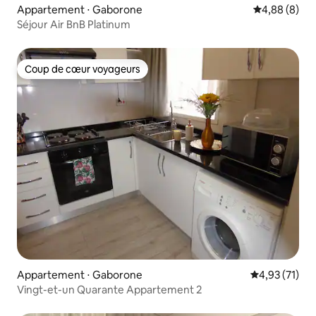
Appartement ⋅ Gaborone
Évaluation m
4,88 (8)
Séjour Air BnB Platinum
Coup de cœur voyageurs
Coup de cœur voyageurs
Appartement ⋅ Gaborone
Évaluation mo
4,93 (71)
Vingt-et-un Quarante Appartement 2