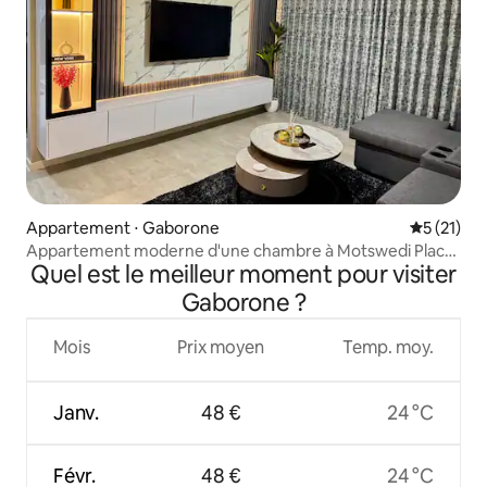
Appartement ⋅ Gaborone
Évaluation
5 (21)
Appartement moderne d'une chambre à Motswedi Place
Quel est le meilleur moment pour visiter
2e étage
Gaborone ?
Mois
Prix moyen
Temp. moy.
Janv.
48 €
24 °C
Févr.
48 €
24 °C