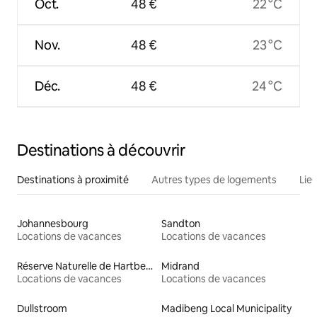
Oct.
48 €
22 °C
Nov.
48 €
23 °C
Déc.
48 €
24 °C
Destinations à découvrir
Destinations à proximité
Autres types de logements
Lie
Johannesbourg
Sandton
Locations de vacances
Locations de vacances
Réserve Naturelle de Hartbeespoort
Midrand
Locations de vacances
Locations de vacances
Dullstroom
Madibeng Local Municipality