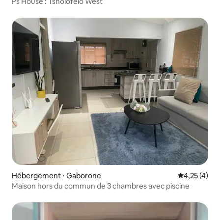
Ps House : Tsholofelo West
Hébergement ⋅ Gaborone
Évaluation m
4,25 (4)
Maison hors du commun de 3 chambres avec piscine