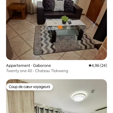
Appartement ⋅ Gaborone
Évaluation mo
4,96 (24)
Twenty one 40 - Chateau Tlokweng
Coup de cœur voyageurs
Coup de cœur voyageurs