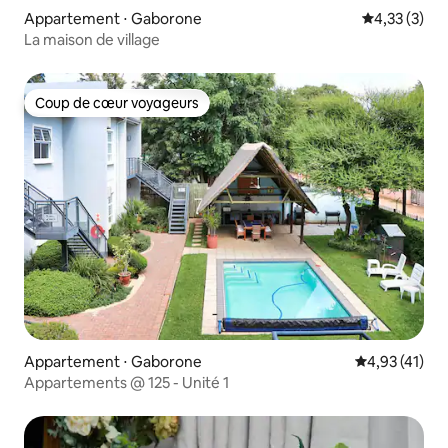
Appartement ⋅ Gaborone
Évaluation m
4,33 (3)
La maison de village
Coup de cœur voyageurs
Coup de cœur voyageurs
Appartement ⋅ Gaborone
Évaluation mo
4,93 (41)
Appartements @ 125 - Unité 1