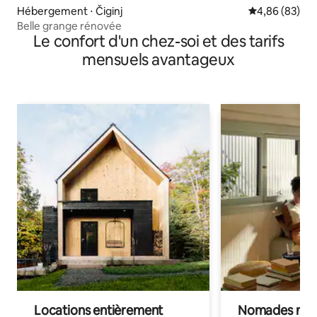
Hébergement ⋅ Čiginj
Évaluation mo
4,86 (83)
Belle grange rénovée
Le confort d'un chez-soi et des tarifs
mensuels avantageux
Locations entièrement
Nomades num