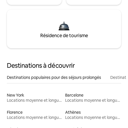
Résidence de tourisme
Destinations à découvrir
Destinations populaires pour des séjours prolongés
Destinati
New York
Barcelone
Locations moyenne et longue durée
Locations moyenne et longue durée
Florence
Athènes
Locations moyenne et longue durée
Locations moyenne et longue durée