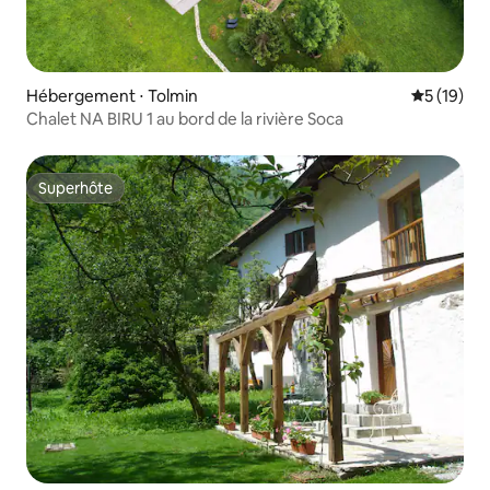
Hébergement ⋅ Tolmin
Évaluation
5 (19)
Chalet NA BIRU 1 au bord de la rivière Soca
Superhôte
Superhôte