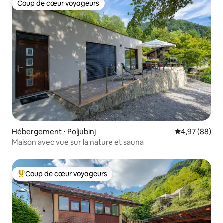
Coup de cœur voyageurs
Coup de cœur voyageurs
Hébergement ⋅ Poljubinj
Évaluation mo
4,97 (88)
Maison avec vue sur la nature et sauna
Coup de cœur voyageurs
Coups de cœur voyageurs les plus appréciés