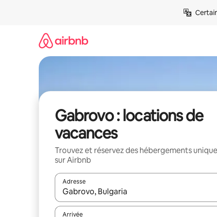
Aller
Certai
directement
au
contenu
Gabrovo : locations de
vacances
Trouvez et réservez des hébergements uniqu
sur Airbnb
Adresse
Lorsque les résultats s'affichent, utilisez les flèc
Arrivée