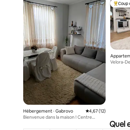
Coup 
Coups de
Apparteme
Velora-De
GRATUIT
Hébergement ⋅ Gabrovo
Évaluation moyenne su
4,67 (12)
Bienvenue dans la maison ! Centre
Quel e
chaud !