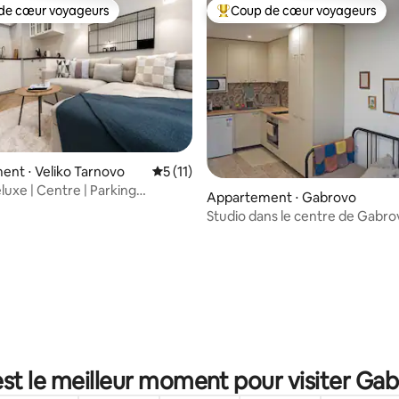
de cœur voyageurs
Coup de cœur voyageurs
 cœur voyageurs les plus appréciés
Coups de cœur voyageurs les p
nt ⋅ Veliko Tarnovo
Évaluation moyenne sur la base de 11 co
5 (11)
luxe | Centre | Parking
Appartement ⋅ Gabrovo
Studio dans le centre de Gabro
r la base de 12 commentaires : 4,67 sur 5
st le meilleur moment pour visiter Ga