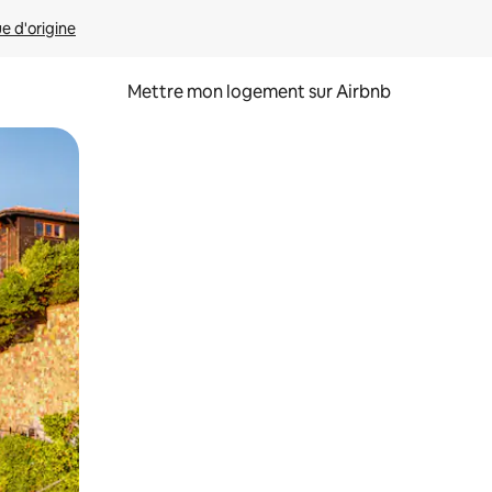
ue d'origine
Mettre mon logement sur Airbnb
sant glisser.