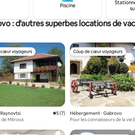
Stationn
stationnement gratuit. Rue cal
Piscine
su
5 minutes du centre-ville. Peut a
jusqu'à 4 personnes pour un séj
et inoubliable au-dessus de la vil
vo : d'autres superbes locations de va
 cœur voyageurs
Coup de cœur voyageurs
 cœur voyageurs
Coup de cœur voyageurs
 la base de 33 commentaires : 4,94 sur 5
 Raynovtsi
Évaluation moyenne sur la base de 7 co
5 (7)
Hébergement ⋅ Gabrovo
 de Mitrova
Pour les connaisseurs de la vie 