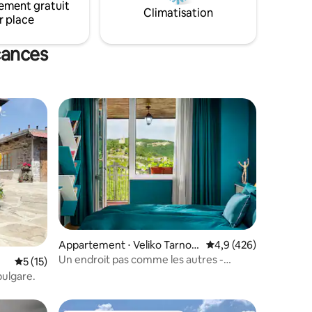
ement gratuit
me, à 4-
Climatisation
r place
ccueillir
our privé
le !
cances
Appartement ⋅ Veliko Tarnov
Évaluation moyenne su
4,9 (426)
o
Un endroit pas comme les autres -
mmentaires : 5 sur 5
Évaluation moyenne sur la base de 15 commentaires : 5 sur 5
5 (15)
Terrasse et vue imprenables
bulgare.