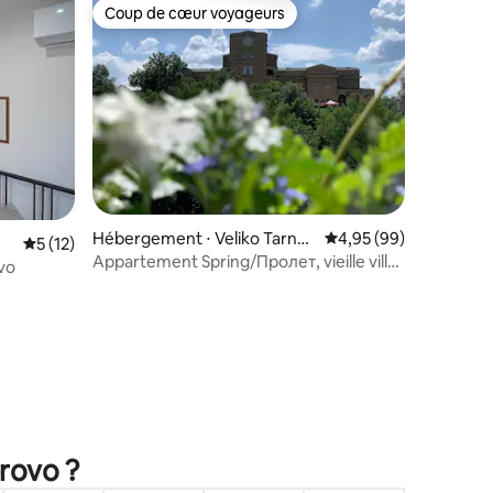
Coup de cœur voyageurs
lus appréciés
Coup de cœur voyageurs
mmentaires : 5 sur 5
Hébergement ⋅ Veliko Tarnov
Évaluation moyenne su
4,95 (99)
Évaluation moyenne sur la base de 12 commentaires : 5 sur 5
5 (12)
o
Appartement Spring/Пролет, vieille ville,
vo
Veliko Tărnovo
brovo ?