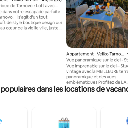
orique de Tarnovo • Loft avec
nable sur un bâtiment
 dans votre escapade parfaite
e
 s'agit d'un tout
oft de style boutique design qui
au cœur de la vieille ville, juste
e Samovodska Charshia et à
pas de la forteresse de
, des musées et des
, il allie
 la base de 231 commentaires : 4,95 sur 5
Appartement ⋅ Veliko Tarnov
nfort et créativité pour offrir
o
Vue panoramique sur le ciel - S
 unique. Profitez d'une vue
Vue imprenable sur le ciel – Stu
, de détails artistiques, de
vintage avec la MEILLEURE terr
fortables et d'une atmosphère
panoramique et des vues
inspirante. Idéal pour les
emblématiques Profitez de LA
es créatifs et les rêveurs à la
opulaires dans les locations de vaca
MEILLEURE vue panoramique d
 d'un séjour unique.
Veliko Tarnovo depuis une ÉN
terrasse privée donnant sur la 
de Tsarevets et le monument 
Cavaliers – l'endroit idéal pour 
célèbre spectacle « Son et lumi
Intérieur vintage élégant, toute
commodités, arrivée autonom