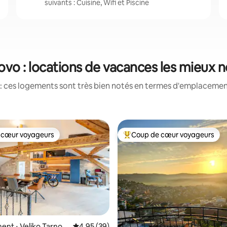
suivants : Cuisine, Wifi et Piscine
vo : locations de vacances les mieux 
: ces logements sont très bien notés en termes d'emplacement
 cœur voyageurs
Coup de cœur voyageurs
 cœur voyageurs
Coups de cœur voyageurs les p
nt ⋅ Veliko Tarnov
Évaluation moyenne sur la base de 39 commen
4,95 (39)