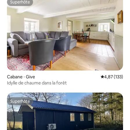
Superhôte
Superhôte
Cabane ⋅ Give
Évaluation moy
4,87 (133)
Idylle de chaume dans la forêt
Superhôte
Superhôte