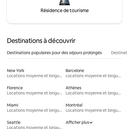
Résidence de tourisme
Destinations à découvrir
Destinations populaires pour des séjours prolongés
Destinati
New York
Barcelone
Locations moyenne et longue durée
Locations moyenne et longue durée
Florence
Athènes
Locations moyenne et longue durée
Locations moyenne et longue durée
Miami
Montréal
Locations moyenne et longue durée
Locations moyenne et longue durée
Seattle
Afficher plus
Locations moyenne et longue durée