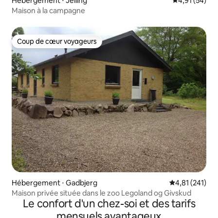
Hébergement ⋅ Jelling
Évaluation mo
4,91 (54)
Maison à la campagne
Coup de cœur voyageurs
Coup de cœur voyageurs
Hébergement ⋅ Gadbjerg
Évaluation moy
4,81 (241)
Maison privée située dans le zoo Legoland og Givskud
Le confort d'un chez-soi et des tarifs
mensuels avantageux