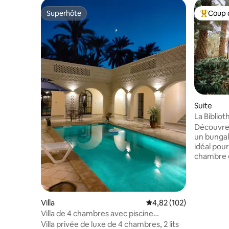
Superhôte
Coup 
Superhôte
Coups de
Suite
La Biblio
Découvrez
un bungal
idéal pou
chambre d
d’une sal
salon ouv
piscine e
villa Dar
Villa
Évaluation moyenne sur
4,82 (102)
hectares,
Villa de 4 chambres avec piscine
jardin, un
(logement entier)
Villa privée de luxe de 4 chambres, 2 lits
une grand