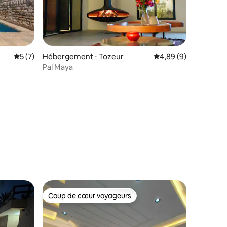
Évaluation moyenne sur la base de 7 commentaires : 5 sur 5
5 (7)
Hébergement ⋅ Tozeur
Évaluation moyenne s
4,89 (9)
Pal Maya
mmentaires : 5 sur 5
Coup de cœur voyageurs
Coup de cœur voyageurs