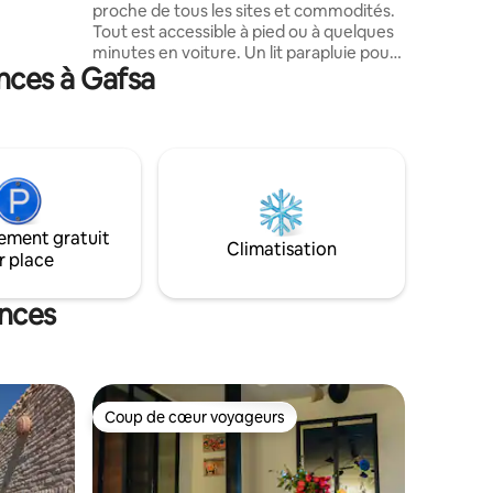
proche de tous les sites et commodités.
si que le
Tout est accessible à pied ou à quelques
d’aucun
minutes en voiture. Un lit parapluie pour
nces à Gafsa
bébé est mis à disposition ainsi que des
jouets pour enfants. Une machine à café
à grains est aussi a votre disposition pour
vous offrir un espresso à tout moment.
Vous avez un pressing juste en face et
une supérette à 20m ainsi que la
délicieuse crêperie Ali Baba juste à côté.
Carrefour est à seulement 10 mn à pied.
ement gratuit
Climatisation
r place
ances
Coup de cœur voyageurs
Coup de cœur voyageurs