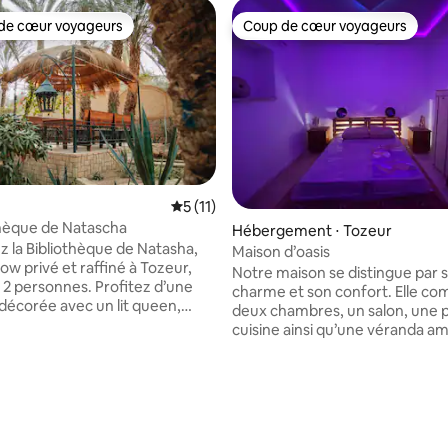
de cœur voyageurs
Coup de cœur voyageurs
 cœur voyageurs les plus appréciés
Coup de cœur voyageurs
Évaluation moyenne sur la base de 11 co
5 (11)
thèque de Natascha
Hébergement ⋅ Tozeur
 la Bibliothèque de Natasha,
Maison d’oasis
ow privé et raffiné à Tozeur,
Notre maison se distingue par 
r 2 personnes. Profitez d’une
charme et son confort. Elle c
écorée avec un lit queen,
deux chambres, un salon, une p
le de bain hammam, et d’un
cuisine ainsi qu’une véranda 
ert sur une terrasse avec
pour se détendre, décorée dans
t espace détente. Située dans la
traditionnel typique de Tozeur
 Natasha, un domaine de 3,5
chambre est équipée de la clima
 la base de 102 commentaires : 4,82 sur 5
 la propriété offre un immense
et une connexion Internet haut
 parc safari avec animaux, et
disponible. Son emplacement i
e piscine. Petit-déjeuner
permet de rejoindre facilement 