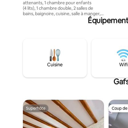
attenants, 1 chambre pour enfants
inclus. À 
(4 lits), 1 chambre double, 2 salles de
un séjour 
bains, baignoire, cuisine, salle à manger,
Équipements
2 salons, piscine, buanderie, réception et
terrasse panoramique, parking,
climatisation, télévision, entièrement
équipée, extincteur, détecteur de
fumée, vidéosurveillance, sécurité, lit
bébé, villa entière paisible et calme au
milieu des palmiers, à 5 minutes du
centre-ville et de l'hôpital, à 15 minutes
de l'aéroport, toutes les chambres sont
Cuisine
Wifi
meublées et équipées de télévision,
climatisation, serviettes, draps, etc.
endroit idéal pour se détendre dans la
Gafs
nature.
Superhôte
Coup de
Superhôte
Coup de