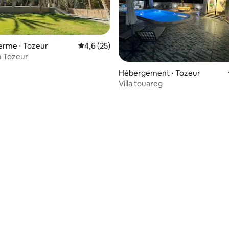
ferme ⋅ Tozeur
Évaluation moyenne sur la base de 25 comm
4,6 (25)
m Tozeur
 la base de 60 commentaires : 4,87 sur 5
Hébergement ⋅ Tozeur
Villa touareg