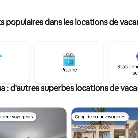
5 min à pied du centre-ville, pour
principaux sites touristiques ain
entre luxe et nature.
centre-ville, sans avoir besoin 
moyen de transport
 populaires dans les locations de vaca
Stationn
Piscine
su
a : d'autres superbes locations de vac
 cœur voyageurs
Coup de cœur voyageurs
 cœur voyageurs
Coup de cœur voyageurs