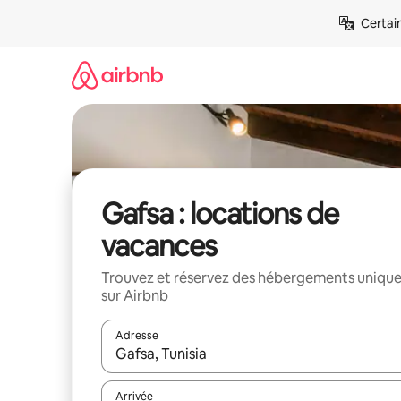
Aller
Certai
directement
au
contenu
Gafsa : locations de
vacances
Trouvez et réservez des hébergements uniqu
sur Airbnb
Adresse
Lorsque les résultats s'affichent, utilisez les flèc
Arrivée