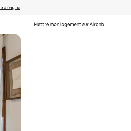
ue d'origine
Mettre mon logement sur Airbnb
sant glisser.