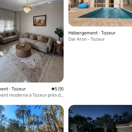
Hébergement ⋅ Tozeur
Dar Aron - Tozeur
r la base de 13 commentaires : 4,77 sur 5
ent ⋅ Tozeur
Évaluation moyenne sur la base de 9 co
5 (9)
ent moderne à Tozeur près de
it