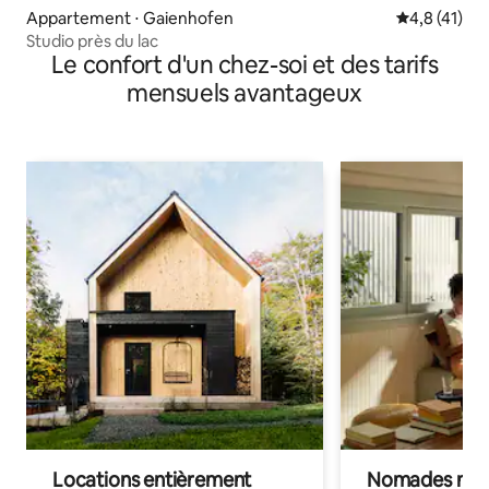
Appartement ⋅ Gaienhofen
Évaluation m
4,8 (41)
Studio près du lac
Le confort d'un chez-soi et des tarifs
mensuels avantageux
Locations entièrement
Nomades num