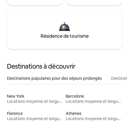
Résidence de tourisme
Destinations à découvrir
Destinations populaires pour des séjours prolongés
Destinati
New York
Barcelone
Locations moyenne et longue durée
Locations moyenne et longue durée
Florence
Athènes
Locations moyenne et longue durée
Locations moyenne et longue durée