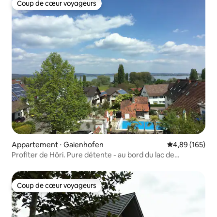
Coup de cœur voyageurs
Coup de cœur voyageurs
Appartement ⋅ Gaienhofen
Évaluation moy
4,89 (165)
Profiter de Höri. Pure détente - au bord du lac de
Constance
Coup de cœur voyageurs
Coup de cœur voyageurs