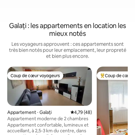
Galați : les appartements en location les
mieux notés
Les voyageurs approuvent : ces appartements sont
très bien notés pour leur emplacement, leur propreté
et bien plus encore.
Coup de cœur voyageurs
Coup de cœur 
Coup de cœur voyageurs
Coups de cœur vo
Appartement ⋅ Galați
Évaluation moyenne sur la base
4,79 (48)
Appartement moderne de 2 chambres
Appartement confortable, lumineux et
accueillant, à 2,5-3 km du centre, dans