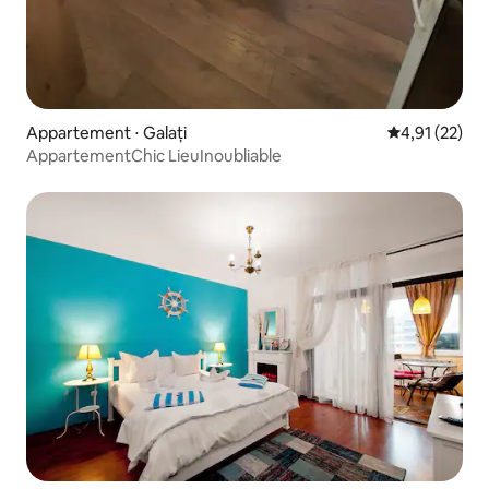
Appartement ⋅ Galați
Évaluation mo
4,91 (22)
AppartementChic LieuInoubliable