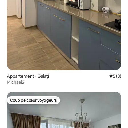
Appartement ⋅ Galați
Évaluatio
5 (3)
Michael2
Coup de cœur voyageurs
Coup de cœur voyageurs