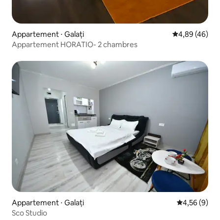
Appartement ⋅ Galați
Évaluation mo
4,89 (46)
Appartement HORATIO- 2 chambres
Appartement ⋅ Galați
Évaluation m
4,56 (9)
Sco Studio