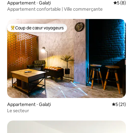
Appartement ⋅ Galați
Évaluatio
5 (8)
Appartement confortable | Ville commerçante
Coup de cœur voyageurs
Coups de cœur voyageurs les plus appréciés
Appartement ⋅ Galați
Évaluation
5 (21)
Le secteur