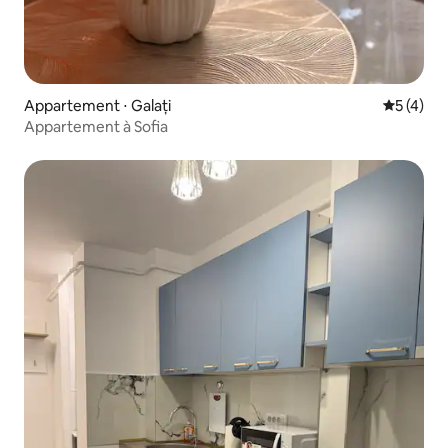
Appartement ⋅ Galați
Évaluatio
5 (4)
Appartement à Sofia