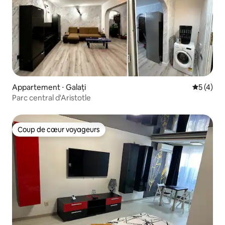
Appartement ⋅ Galați
Évaluatio
5 (4)
Parc central d'Aristotle
Coup de cœur voyageurs
Coup de cœur voyageurs