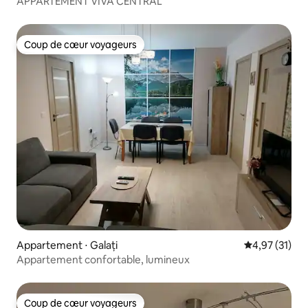
APPARTEMENT VIVA CENTRAL
Coup de cœur voyageurs
Coup de cœur voyageurs
Appartement ⋅ Galați
Évaluation mo
4,97 (31)
Appartement confortable, lumineux
Coup de cœur voyageurs