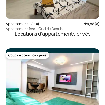
Appartement ⋅ Galați
Évaluation m
4,88 (8)
Appartement Red – Quai du Danube
Locations d'appartements privés
Coup de cœur voyageurs
Coup de cœur voyageurs