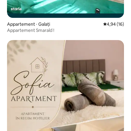
Appartement ⋅ Galați
Évaluation mo
4,94 (16)
Appartement Smarald !