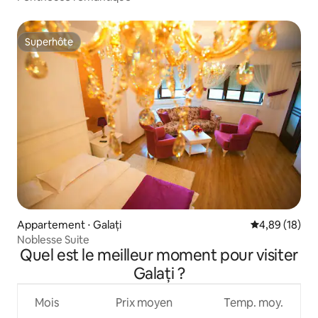
Superhôte
Superhôte
Appartement ⋅ Galați
Évaluation mo
4,89 (18)
Noblesse Suite
Quel est le meilleur moment pour visiter
Galați ?
Mois
Prix moyen
Temp. moy.