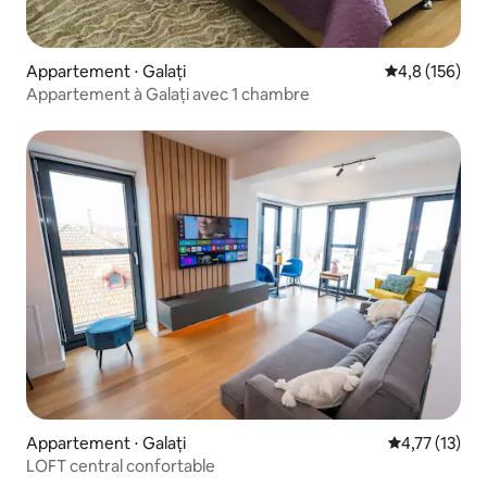
Appartement ⋅ Galați
Évaluation mo
4,8 (156)
Appartement à Galați avec 1 chambre
Appartement ⋅ Galați
Évaluation mo
4,77 (13)
LOFT central confortable