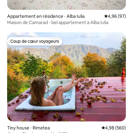
Appartement en résidence ⋅ Alba Iulia
Évaluation mo
4,96 (97)
Maison de Camarad - bel appartement à Alba Iulia
Coup de cœur voyageurs
Coup de cœur voyageurs
Tiny house ⋅ Rimetea
Évaluation moy
4,98 (560)