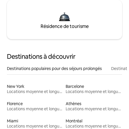
Résidence de tourisme
Destinations à découvrir
Destinations populaires pour des séjours prolongés
Destinati
New York
Barcelone
Locations moyenne et longue durée
Locations moyenne et longue durée
Florence
Athènes
Locations moyenne et longue durée
Locations moyenne et longue durée
Miami
Montréal
Locations moyenne et longue durée
Locations moyenne et longue durée