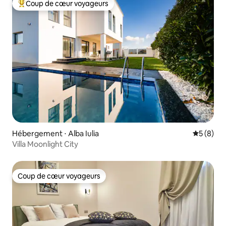
Coup de cœur voyageurs
Coups de cœur voyageurs les plus appréciés
Hébergement ⋅ Alba Iulia
Évaluatio
5 (8)
Villa Moonlight City
Coup de cœur voyageurs
Coup de cœur voyageurs