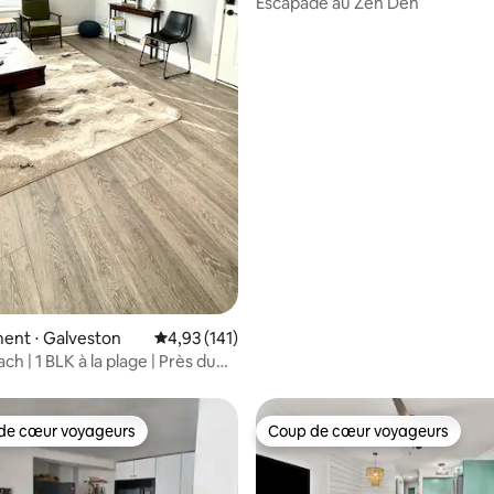
Escapade au Zen Den
ent ⋅ Galveston
Évaluation moyenne sur la base de 141 comme
4,93 (141)
ach | 1 BLK à la plage | Près du
e croisière
de cœur voyageurs
Coup de cœur voyageurs
 cœur voyageurs les plus appréciés
Coup de cœur voyageurs