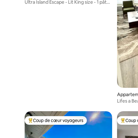
Ultra Island Escape - Lit King size - 1 pâté
de maisons de la PLAGE
Appartem
Lifes a Be
terminal d
Coup de cœur voyageurs
Coup 
Coups de cœur voyageurs les plus appréciés
Coups de