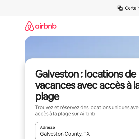
Aller
Certai
directement
au
contenu
Galveston : locations de
vacances avec accès à l
plage
Trouvez et réservez des locations uniques ave
accès à la plage sur Airbnb
Adresse
Lorsque les résultats s'affichent, utilisez les flèc