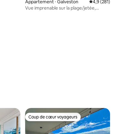
Appartement ⋅ Galveston
Évaluation moyenne su
4,9 (281)
Vue imprenable sur la plage/jetée,
grande⭐️ suite 5
ntaires : 4,93 sur 5
Coup de cœur voyageurs
Coup de cœur voyageurs