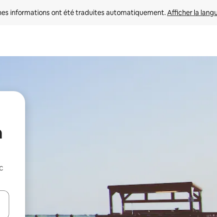
nes informations ont été traduites automatiquement. 
Afficher la lang
a
c
hes vers le haut et vers le bas pour les parcourir ou en appuyant et en fai