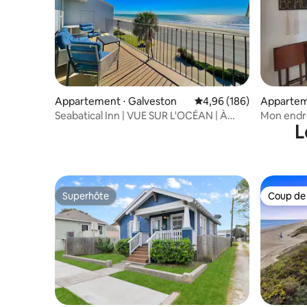
Appartement ⋅ Galveston
Évaluation moyenne sur 
4,96 (186)
Appartem
Seabatical Inn | VUE SUR L'OCÉAN | À
Mon endro
L
distance de marche de la plage | PISCINE
Superhôte
Coup de
Superhôte
Coup de