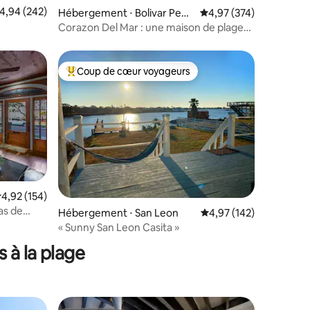
valuation moyenne sur la base de 242 commentaires : 4,94 sur 5
4,94 (242)
taires : 4,97 sur 5
Hébergement ⋅ Bolivar Peni
Évaluation moyenne sur
4,97 (374)
nsula
Corazon Del Mar : une maison de plage
qui a tout
Coup de cœur voyageurs
Coups de cœur voyageurs les plus appréciés
valuation moyenne sur la base de 154 commentaires : 4,92 sur 5
4,92 (154)
pas de
Hébergement ⋅ San Leon
Évaluation moyenne sur
4,97 (142)
taires : 4,99 sur 5
« Sunny San Leon Casita »
 à la plage