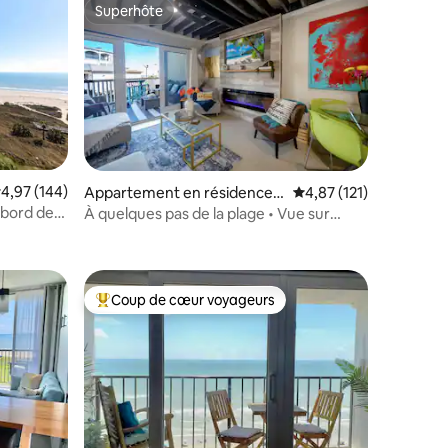
Superhôte
lus appréciés
Superhôte
valuation moyenne sur la base de 144 commentaires : 4,97 sur 5
4,97 (144)
Appartement en résidence ⋅
Évaluation moyenne sur
4,87 (121)
Galveston
bord de
À quelques pas de la plage • Vue sur
taires : 4,83 sur 5
l’océan • Piscines • Billy’s Bungalow
Coup de cœur voyageurs
lus appréciés
Coups de cœur voyageurs les plus appréciés