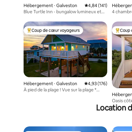
Hébergement ⋅ Galveston
Évaluation moyenne sur
4,84 (141)
Hébergem
h
Blue Turtle Inn - bungalow lumineux et
4 chambre
rénové
Putt-Putt
Coup de cœur voyageurs
Coup 
Coups de cœur voyageurs les plus appréciés
Coups de
Hébergement ⋅ Galveston
Évaluation moyenne sur
4,93 (176)
À pied de la plage ! Vue sur la plage *
Hébergem
Divertissement * Jeux
Oasis côti
Location d
moderne e