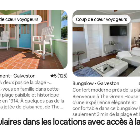
de cœur voyageurs
Coup de cœur voyageurs
 cœur voyageurs les plus appréciés
Coup de cœur voyageurs
ent ⋅ Galveston
Évaluation moyenne sur la base de 125 co
5 (125)
À deux pas de la plage -
 la base de 161 commentaires : 4,98 sur 5
Bungalow ⋅ Galveston
 Tortuga Tides
vous en famille dans cette
Confort moderne près de la pl
plage paisible et historique
Bienvenue à The Green House !
e en 1914. À quelques pas de la
d'une expérience élégante et
la jetée de plaisance, de The
confortable dans ce bungalow 
u boulevard. Restaurants de
seulement 3 min de la plage et 
 mer ! Grande terrasse avec
ires dans les locations avec accès à l
la promenade. Cette maison es
chaises Adirondack, portails
entièrement rénovée avec lit Ki
ables, JACUZZI, parasol
lit Queen Size, salle de bain, so
ionné, douche extérieure,
fermé avec canapé-lit double, W