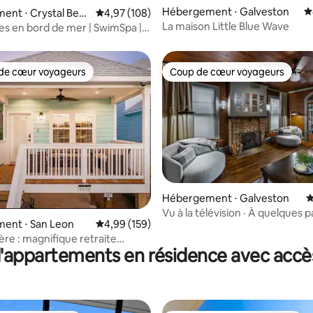
Hébergement ⋅ Galveston
É
 la base de 141 commentaires : 4,84 sur 5
ent ⋅ Crystal Beac
Évaluation moyenne sur la base de 108 commen
4,97 (108)
La maison Little Blue Wave
s en bord de mer | SwimSpa |
 | Foyer
de cœur voyageurs
Coup de cœur voyageurs
 cœur voyageurs les plus appréciés
Coup de cœur voyageurs
 la base de 176 commentaires : 4,93 sur 5
Hébergement ⋅ Galveston
É
Vu à la télévision · À quelques 
ent ⋅ San Leon
Évaluation moyenne sur la base de 159 commen
4,99 (159)
Pleasure Pier et de la plage
ère : magnifique retraite
'appartements en résidence avec accès
t paisible