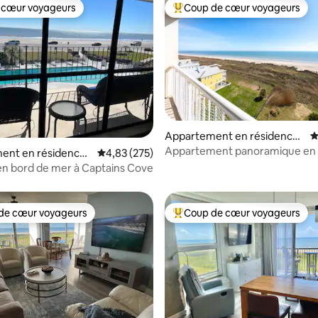
 cœur voyageurs
Coup de cœur voyageurs
 cœur voyageurs
Coups de cœur voyageurs les p
Appartement en résidence ⋅
É
Galveston
Appartement panoramique en 
la base de 166 commentaires : 4,93 sur 5
ent en résidence ⋅
Évaluation moyenne sur la base de 275 commen
4,83 (275)
mer avec piscine
n
n bord de mer à Captains Cove
de cœur voyageurs
Coup de cœur voyageurs
 cœur voyageurs les plus appréciés
Coups de cœur voyageurs les p