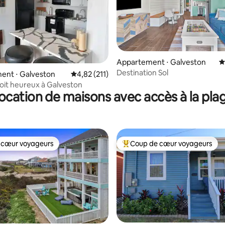
Appartement ⋅ Galveston
É
Destination Sol
la base de 186 commentaires : 4,96 sur 5
ent ⋅ Galveston
Évaluation moyenne sur la base de 211 comme
4,82 (211)
it heureux à Galveston
ocation de maisons avec accès à la pla
 cœur voyageurs
Coup de cœur voyageurs
 cœur voyageurs
Coups de cœur voyageurs les p