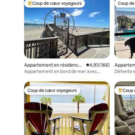
Coup de cœur voyageurs
Coup de
Coups de cœur voyageurs les plus appréciés
Coup de
Appartement en résidence ⋅
Évaluation moyenne sur 
4,93 (166)
Appartem
Galveston
Galvesto
Appartement en bord de mer avec
Détente e
accès sécurisé à la plage et à la piscine
Coup de cœur voyageurs
Coup 
Coup de cœur voyageurs
Coups de