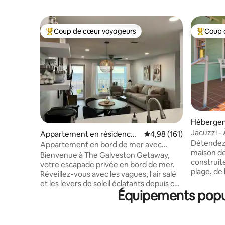
Coup de cœur voyageurs
Coup 
Coups de cœur voyageurs les plus appréciés
Coups de
Hébergem
Jacuzzi - 
Appartement en résidence ⋅
Évaluation moyenne sur
4,98 (161)
Brasero !
Détendez-
Galveston
Appartement en bord de mer avec
maison de 
balcon privé et vue sur le coucher du
Bienvenue à The Galveston Getaway,
construit
soleil
votre escapade privée en bord de mer.
plage, de 
Réveillez-vous avec les vagues, l'air salé
Spot et d
et les levers de soleil éclatants depuis cet
fruits de
Équipements popula
appartement de luxe bohème en bord
FOYER et 
de mer. Ce lieu de retraite de 2
verrouill
chambres et 2 salles de bains peut
surdimens
accueillir 4 personnes et est comme un