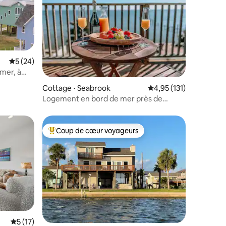
Évaluation moyenne sur la base de 24 commentaires : 5 sur 5
5 (24)
mer, à
taires : 4,95 sur 5
Cottage ⋅ Seabrook
Évaluation moyenne sur
4,95 (131)
Logement en bord de mer près de
Kemah, Galveston et la NASA
Coup de cœur voyageurs
lus appréciés
Coups de cœur voyageurs les plus appréciés
Évaluation moyenne sur la base de 17 commentaires : 5 sur 5
5 (17)