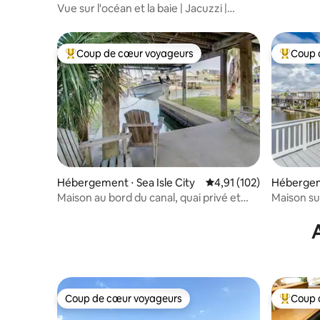
Vue sur l'océan et la baie | Jacuzzi |
Voiturette de golf | TIKI BAR | Premium
Coup de cœur voyageurs
Coup 
Coups de cœur voyageurs les plus appréciés
Coups de
Hébergement ⋅ Sea Isle City
Évaluation moyenne sur
4,91 (102)
Hébergeme
Maison au bord du canal, quai privé et
Maison sur
lumières vertes
animaux 
Coup de cœur voyageurs
Coup 
Coup de cœur voyageurs
Coups de