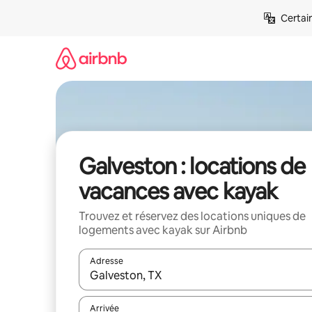
Aller
Certai
directement
au
contenu
Galveston : locations de
vacances avec kayak
Trouvez et réservez des locations uniques de
logements avec kayak sur Airbnb
Adresse
Lorsque les résultats s'affichent, utilisez les flèc
Arrivée