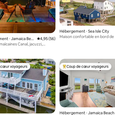
Hébergement ⋅ Sea Isle City
Maison confortable en bord de 
ent ⋅ Jamaica Bea
Évaluation moyenne sur la base de 56 commen
4,95 (56)
quelques pas du sable, Sea Isle
es Canal, jacuzzi,
r la base de 66 commentaires : 4,91 sur 5
ayaks
 cœur voyageurs
Coup de cœur voyageurs
 cœur voyageurs
Coups de cœur voyageurs les p
Hébergement ⋅ Jamaica Beach