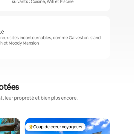
suivants : Cuisine, Wifi et Piscine
té
reux sites incontournables, comme Galveston Island
ch et Moody Mansion
notées
, leur propreté et bien plus encore.
Hébergem
Coup de cœur voyageurs
Coup
lus appréciés
Coups de cœur voyageurs les plus appréciés
Coups d
Maison su