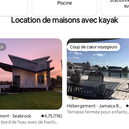
Stationn
Piscine
salle de jeux, des échecs/dames
 se détendre ou de se relaxer
su
air et un jeu de cornhole.
sur le pont éclairé au
e.
Location de maisons avec kayak
te
Coup de cœur voyageurs
te
Coup de cœur voyageurs
Hébergement ⋅ Jamaica Be
É
ach
Terrasse fermée pour enfants
ent ⋅ Seabrook
Évaluation moyenne sur la base de 116 comme
4,75 (116)
3 chambres Super pêche !
 bord de l'eau avec de hauts
la base de 149 commentaires : 4,94 sur 5
 Vue sur le lac