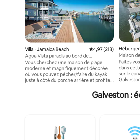
Hébergeme
Villa ⋅ Jamaica Beach
Évaluation moyenne sur
4,97 (218)
Maison de 
Agua Vista paradis au bord de
et douches
l'eau/jacuzzi/poisson/kayaks
Faites vo
Vous cherchez une maison de plage
dans cett
moderne et magnifiquement décorée
sur le can
où vous pouvez pêcher/faire du kayak
Galveston
juste à côté du porche arrière et profiter
plage, de 
des levers/couchers de soleil depuis
cette mai
plusieurs terrasses privées ? Vous l'avez
Galveston : é
amusantes
trouvé ! Bienvenue à Agua Vista
les « daup
Waterfront Villa. Notre magnifique
étincelante. Autres choses amu
maison moderne comprend 3 chambres
une table
à l’étage + une 4e chambre en
deux tabl
bas + 2,5 salles de bains, avec un vaste
place et 
espace salon/cuisine, des téléviseurs
Les voyag
connectés dans chaque chambre, une
jour ou d
table de ping-pong, des kayaks mis à