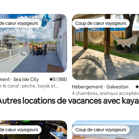
de cœur voyageurs
Coup de cœur voyageurs
 cœur voyageurs les plus appréciés
Coup de cœur voyageurs
 la base de 102 commentaires : 4,91 sur 5
nt ⋅ Sea Isle City
Évaluation moyenne sur la base de 188 co
5 (188)
 le canal : pêche, kayak et
Hébergement ⋅ Galveston
É
acceptés
4 chambres, animaux acceptés
Autres locations de vacances avec kaya
Équipement de plage * Cour cl
de cœur voyageurs
Coup de cœur voyageurs
 cœur voyageurs les plus appréciés
Coup de cœur voyageurs