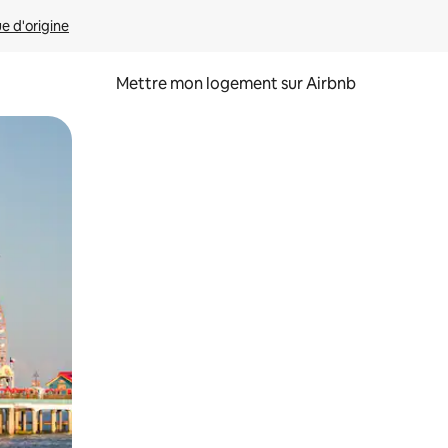
ue d'origine
Mettre mon logement sur Airbnb
sant glisser.