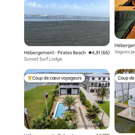
Hébergem
ch
Vagues jamaïcain
Hébergement ⋅ Pirates Beach
Évaluation moyenne su
4,91 (66)
ponton, k
Sunset Surf Lodge
Coup de cœur voyageurs
Coup de
Coups de cœur voyageurs les plus appréciés
Coup de