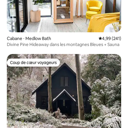
Cabane ⋅ Medlow Bath
Évaluation moy
4,99 (241)
Divine Pine Hideaway dans les montagnes Bleues + Sauna
Coup de cœur voyageurs
Coup de cœur voyageurs