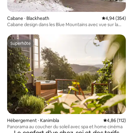
Cabane ⋅ Blackheath
Évaluation moy
4,94 (354)
Cabane design dans les Blue Mountains avec vue sur la
brousse
Superhôte
Superhôte
Hébergement ⋅ Kanimbla
Évaluation moy
4,86 (112)
Panorama au coucher du soleil avec spa et home cinéma