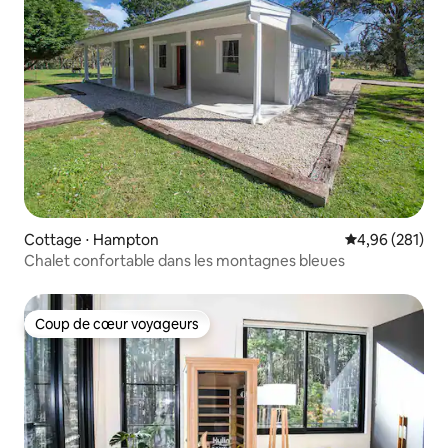
Cottage ⋅ Hampton
Évaluation moy
4,96 (281)
Chalet confortable dans les montagnes bleues
Coup de cœur voyageurs
Coup de cœur voyageurs