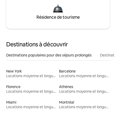
Résidence de tourisme
Destinations à découvrir
Destinations populaires pour des séjours prolongés
Destinati
New York
Barcelone
Locations moyenne et longue durée
Locations moyenne et longue durée
Florence
Athènes
Locations moyenne et longue durée
Locations moyenne et longue durée
Miami
Montréal
Locations moyenne et longue durée
Locations moyenne et longue durée