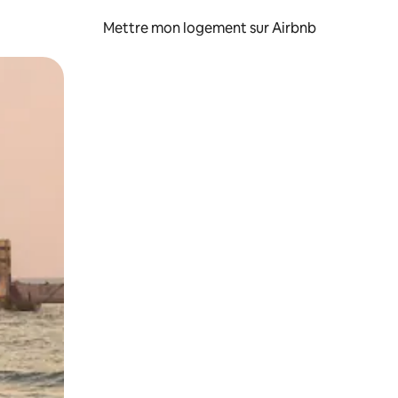
Mettre mon logement sur Airbnb
sant glisser.