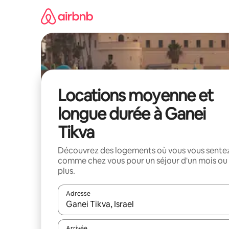
Aller
directement
au
contenu
Locations moyenne et
longue durée à Ganei
Tikva
Découvrez des logements où vous vous sente
comme chez vous pour un séjour d'un mois ou
plus.
Adresse
Lorsque les résultats s'affichent, utilisez les flèc
Arrivée