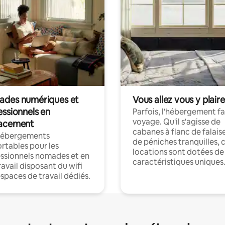
des numériques et
Vous allez vous y plaire
essionnels en
Parfois, l'hébergement fai
voyage. Qu'il s'agisse de
acement
cabanes à flanc de falais
hébergements
de péniches tranquilles, 
rtables pour les
locations sont dotées de
ssionnels nomades et en
caractéristiques uniques
ravail disposant du wifi
espaces de travail dédiés.