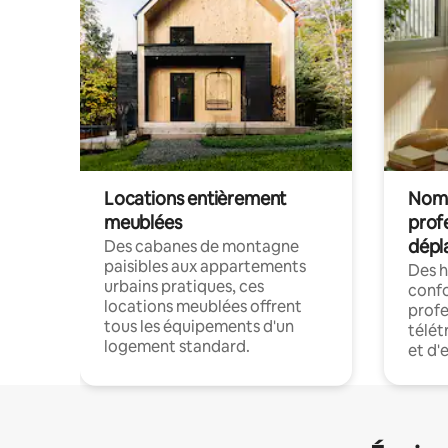
Locations entièrement
Noma
meublées
prof
dépl
Des cabanes de montagne
paisibles aux appartements
Des 
urbains pratiques, ces
confo
locations meublées offrent
profe
tous les équipements d'un
télét
logement standard.
et d'