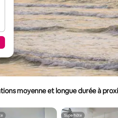
tions moyenne et longue durée à prox
te
Superhôte
te
Superhôte