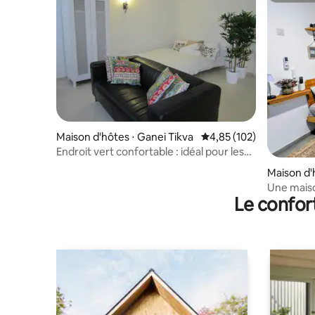
Maison d'hôtes ⋅ Ganei Tikva
Évaluation moyenne sur
4,85 (102)
Endroit vert confortable : idéal pour les
voyageurs
Maison d'
Une maiso
Le confor