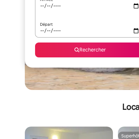
Départ
Rechercher
Loca
Superhô
Superhô