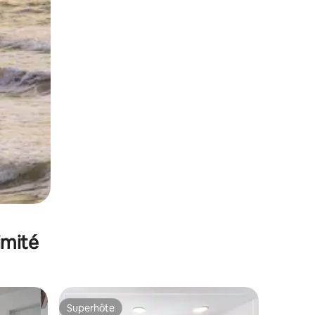
imité
Superhôte
Superhôte