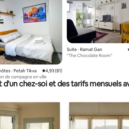
Suite ⋅ Ramat Gan
"The Chocolate Room"
 la base de 102 commentaires : 4,85 sur 5
hôtes ⋅ Petah Tikva
Évaluation moyenne sur la base de 81 comme
4,93 (81)
n de campagne en ville
t d'un chez-soi et des tarifs mensuels 