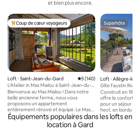
et bien plus encore.
Coup de cœur voyageurs
Superhôte
Coups de cœur voyageurs les plus appréciés
Superhôte
Loft ⋅ Saint-Jean-du-Gard
Évaluation moyenne sur la ba
5 (140)
Loft ⋅ Allègre-le
L'Atelier in Mas Mialou à Saint-Jean-du-
Gîte Faustin Riviè
Gard
Spa-Piscine
Bienvenue au Mas Mialou ! Dans notre
Construit en 1830
belle ancienne ferme, nous vous
offre le confort m
proposons un appartement
pour un séjour de 
entièrement rénové et équipé. Le Mas
hect. en bordure d
Équipements populaires dans les lofts en
Mialou est situé juste à l'extérieur du
espaces commun, u
centre de Saint-Jean-du-Gard. C'est un
poolhouse et piscin
location à Gard
endroit très paisible en pleine nature et à
Situé au premier ét
moins de 5 min à pied du centre du
terrasse une vue 
village. L'endroit idéal pour découvrir les
nature. L'espace 