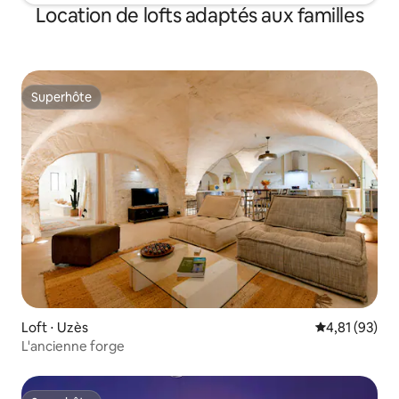
Location de lofts adaptés aux familles
Superhôte
Superhôte
Loft ⋅ Uzès
Évaluation mo
4,81 (93)
L'ancienne forge