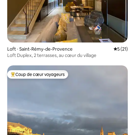
Loft ⋅ Saint-Rémy-de-Provence
Évaluation
5 (21)
Loft Duplex, 2 terrasses, au cœur du village
Coup de cœur voyageurs
Coups de cœur voyageurs les plus appréciés