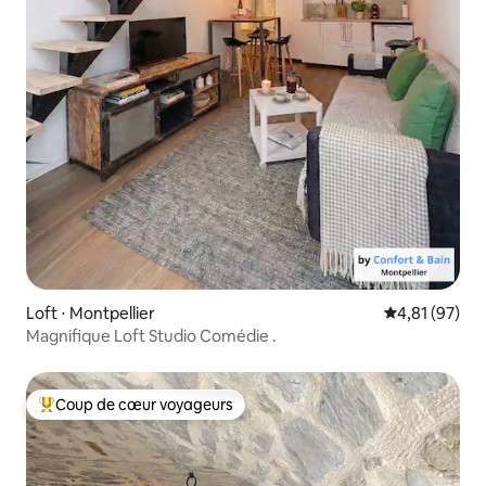
Loft ⋅ Montpellier
Évaluation mo
4,81 (97)
Magnifique Loft Studio Comédie .
Coup de cœur voyageurs
Coups de cœur voyageurs les plus appréciés