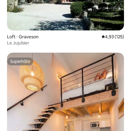
Loft ⋅ Graveson
Évaluation moy
4,93 (125)
Le Jujubier
Superhôte
Superhôte