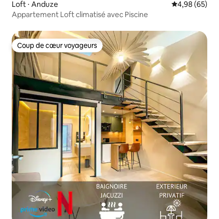
Loft ⋅ Anduze
Évaluation mo
4,98 (65)
Appartement Loft climatisé avec Piscine
Coup de cœur voyageurs
Coup de cœur voyageurs