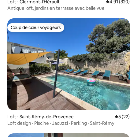
Loft ⋅ Clermont-l'Hérault
Évaluation moy
4,91 (320)
Antique loft, jardins en terrasse avec belle vue
Coup de cœur voyageurs
Coup de cœur voyageurs
Loft ⋅ Saint-Rémy-de-Provence
Évaluation
5 (22)
Loft design · Piscine · Jacuzzi · Parking · Saint-Rémy