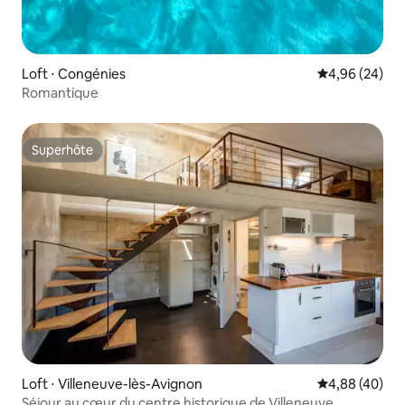
Loft ⋅ Congénies
Évaluation mo
4,96 (24)
Romantique
Superhôte
Superhôte
Loft ⋅ Villeneuve-lès-Avignon
Évaluation mo
4,88 (40)
Séjour au cœur du centre historique de Villeneuve