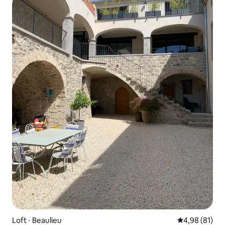
Loft ⋅ Beaulieu
Évaluation mo
4,98 (81)