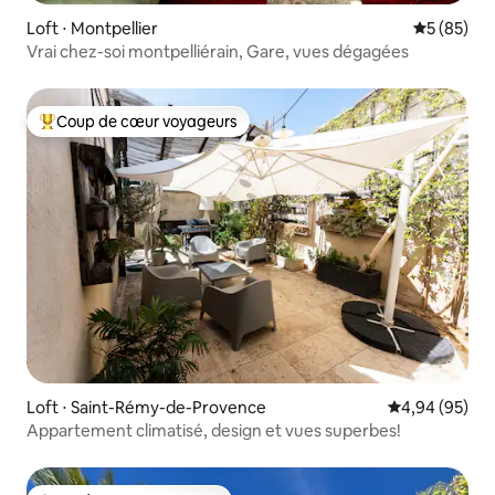
Loft ⋅ Montpellier
Évaluation
5 (85)
Vrai chez-soi montpelliérain, Gare, vues dégagées
Coup de cœur voyageurs
Coups de cœur voyageurs les plus appréciés
Loft ⋅ Saint-Rémy-de-Provence
Évaluation mo
4,94 (95)
Appartement climatisé, design et vues superbes!