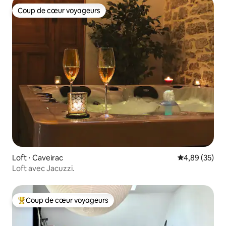
Coup de cœur voyageurs
Coup de cœur voyageurs
Loft ⋅ Caveirac
Évaluation mo
4,89 (35)
Loft avec Jacuzzi.
Coup de cœur voyageurs
Coups de cœur voyageurs les plus appréciés