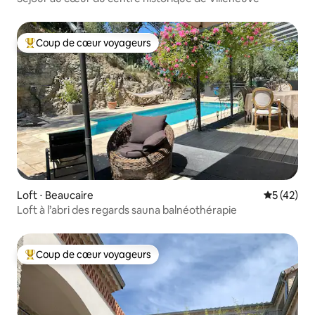
Coup de cœur voyageurs
Coups de cœur voyageurs les plus appréciés
Loft ⋅ Beaucaire
Évaluation
5 (42)
Loft à l’abri des regards sauna balnéothérapie
Coup de cœur voyageurs
Coups de cœur voyageurs les plus appréciés