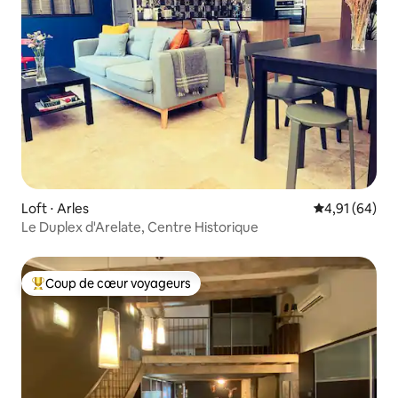
Loft ⋅ Arles
Évaluation mo
4,91 (64)
Le Duplex d'Arelate, Centre Historique
Coup de cœur voyageurs
Coups de cœur voyageurs les plus appréciés