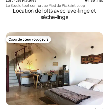
Loft ⋅ Les Matelles
Évaluation moy
4,86 (118)
Le Studio tout confort au Pied du Pic Saint Loup
Location de lofts avec lave-linge et
sèche-linge
Coup de cœur voyageurs
Coup de cœur voyageurs