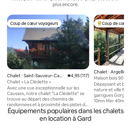
plus encore.
Coup de cœur voyageurs
Coup de cœur 
Coup de cœur voyageurs
Coups de cœur vo
Chalet ⋅ Argelliers
Chalet ⋅ Saint-Sauveur-Cam
Évaluation moyenne sur la base 
4,95 (117)
Maison bois 90 m²
prieu
Chalet « La Clédette »
Guilhem gorges
Dépaysant et bol d
Avec une vue exceptionnelle sur les
nature et ville Montagne mer et
Causses, notre chalet "La Clédette" se
garrigues Gorges de l
trouve au départ des chemins de
10mn Mer 40mn N
randonnées et à proximité des pistes de
8km saint Guilhem 
Équipements populaires dans les chalets
ski de l'Aigoual dans un environnement
arboré de 2000m2 
protégé du Parc National des Cévennes
en location à Gard
6,5 par 3,5 non sé
et inscrit au Patrimoine Mondial de
recharge rapide av
l'Unesco. Location toute l'année: week-
Climatisa chambres Prévoir