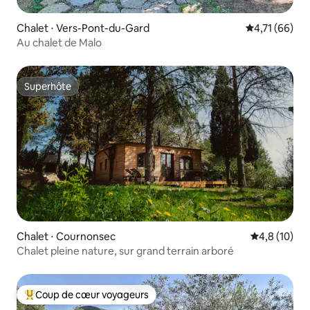
Chalet ⋅ Vers-Pont-du-Gard
Évaluation mo
4,71 (66)
Au chalet de Malo
Superhôte
Superhôte
Chalet ⋅ Cournonsec
Évaluation m
4,8 (10)
Chalet pleine nature, sur grand terrain arboré
Coup de cœur voyageurs
Coups de cœur voyageurs les plus appréciés