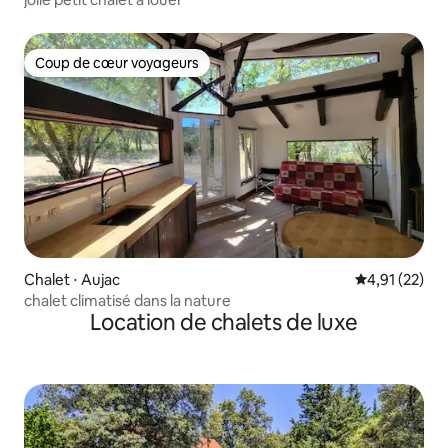
Coup de cœur voyageurs
Coup de cœur voyageurs
Chalet ⋅ Aujac
Évaluation mo
4,91 (22)
chalet climatisé dans la nature
Location de chalets de luxe