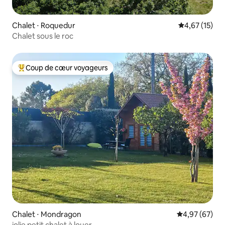
Chalet ⋅ Roquedur
Évaluation mo
4,67 (15)
Chalet sous le roc
Coup de cœur voyageurs
Coups de cœur voyageurs les plus appréciés
Chalet ⋅ Mondragon
Évaluation mo
4,97 (67)
jolie petit chalet à louer