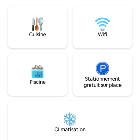
end, semaine et mois. Tarif au week-
télécharger moloto
end: 330 euros. Tarif à la semaine : 675
chromecast Il faud
euros. Location minimum 2 nuits.
minette 2 vélos Piscine disponible de juin
Ménage non compris, possibilité à la
jusqu au 15 septe
demande à 80 euros Chèque caution /
enfants de moins 
500 euros.
Cuisine
Wifi
Stationnement
Piscine
gratuit sur place
Climatisation