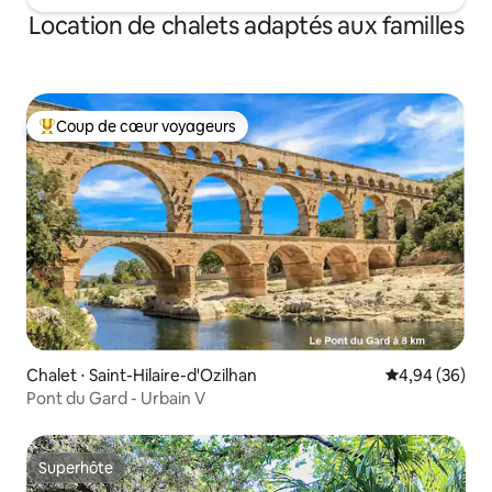
Location de chalets adaptés aux familles
Coup de cœur voyageurs
Coups de cœur voyageurs les plus appréciés
Chalet ⋅ Saint-Hilaire-d'Ozilhan
Évaluation mo
4,94 (36)
Pont du Gard - Urbain V
Superhôte
Superhôte