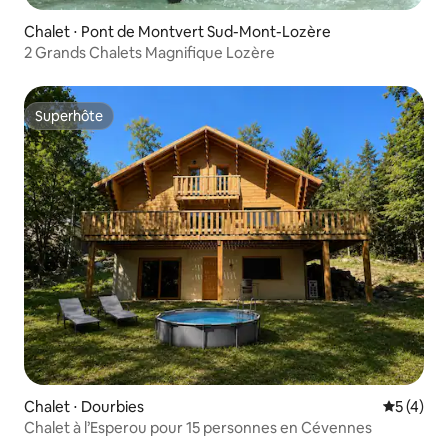
Chalet ⋅ Pont de Montvert Sud-Mont-Lozère
2 Grands Chalets Magnifique Lozère
Superhôte
Superhôte
Chalet ⋅ Dourbies
Évaluatio
5 (4)
Chalet à l’Esperou pour 15 personnes en Cévennes