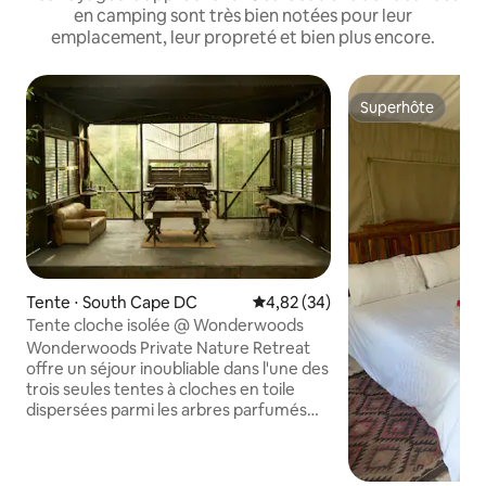
en camping sont très bien notées pour leur
emplacement, leur propreté et bien plus encore.
Superhôte
Superhôte
Tente ⋅ South Cape DC
Évaluation moyenne sur la base
4,82 (34)
Tente cloche isolée @ Wonderwoods
Wonderwoods Private Nature Retreat
offre un séjour inoubliable dans l'une des
trois seules tentes à cloches en toile
dispersées parmi les arbres parfumés
d'eucalyptus, les fougères et la forêt
indigène. Votre tente Bell de 5 m dispose
d'un lit Queen Size extra long de haute