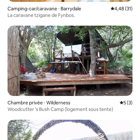
Camping-car/caravane ⋅ Barrydale
Évaluation mo
4,48 (31)
La caravane tzigane de Fynbos.
Chambre privée ⋅ Wilderness
Évaluatio
5 (3)
Woodcutter 's Bush Camp (logement sous tente)