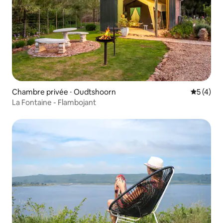
Chambre privée ⋅ Oudtshoorn
Évaluatio
5 (4)
La Fontaine - Flambojant