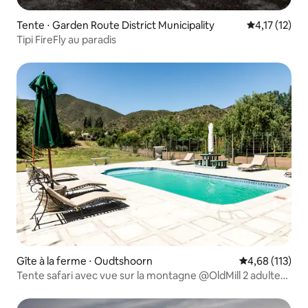
Tente ⋅ Garden Route District Municipality
Évaluation m
4,17 (12)
Tipi FireFly au paradis
Gîte à la ferme ⋅ Oudtshoorn
Évaluation moy
4,68 (113)
Tente safari avec vue sur la montagne @OldMill 2 adultes
2 enfants