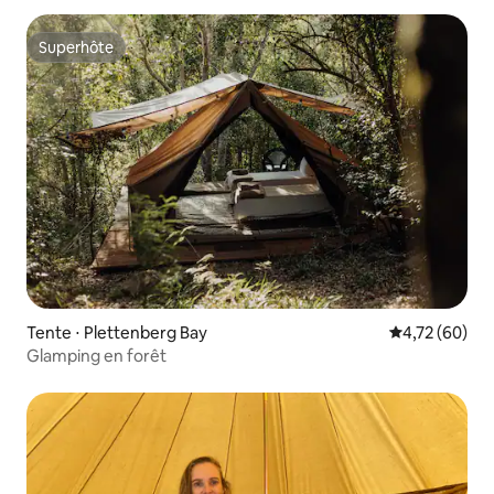
Superhôte
Superhôte
Tente ⋅ Plettenberg Bay
Évaluation mo
4,72 (60)
Glamping en forêt