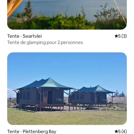
Tente ⋅ Swartvlei
Évaluatio
5 (3)
Tente de glamping pour 2 personnes
Tente ⋅ Plettenberg Bay
Évaluatio
5 (4)