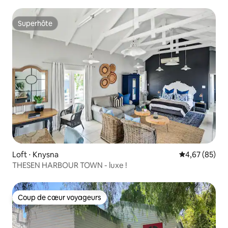
Superhôte
Superhôte
Loft ⋅ Knysna
Évaluation mo
4,67 (85)
THESEN HARBOUR TOWN - luxe !
Coup de cœur voyageurs
Coup de cœur voyageurs