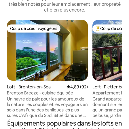
très bien notés pour leur emplacement, leur propreté
et bien plus encore.
Coup de cœur voyageurs
Coup de cœur 
Coup de cœur voyageurs
Coups de cœur vo
Loft ⋅ Brenton-on-Sea
Évaluation moyenne sur la base
4,89 (92)
Loft ⋅ Plettenberg
Brenton Breeze - cuisine équipée
Appartement loft a
les arbres
Un havre de paix pour les amoureux de
Grand appartemen
la nature, les couples et les voyageurs en
donnant sur les ar
solo dans l'une des banlieues les plus
qu'un grand patio 
sûres d'Afrique du Sud. Situé dans une
pelouse, jardin et 
réserve naturelle, à 15 km à l'ouest de
View est proche d'
Équipements populaires dans les lofts en
Knysna. Notre loft à l'étage se trouve à
donc souvent visit