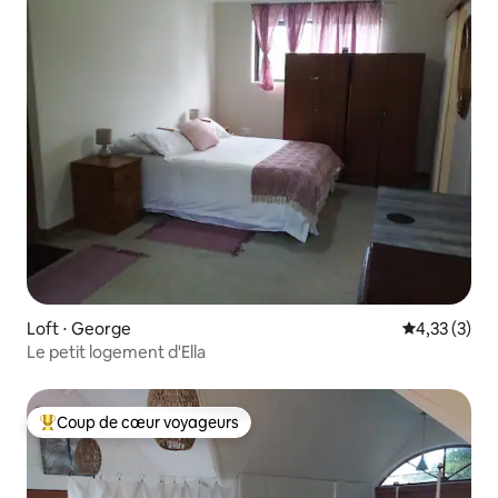
Loft ⋅ George
Évaluation m
4,33 (3)
Le petit logement d'Ella
Coup de cœur voyageurs
Coups de cœur voyageurs les plus appréciés