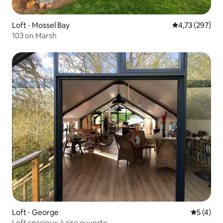
Loft ⋅ Mossel Bay
Évaluation moy
4,73 (297)
103 on Marsh
Loft ⋅ George
Évaluatio
5 (4)
Loft spacieux à aire ouverte