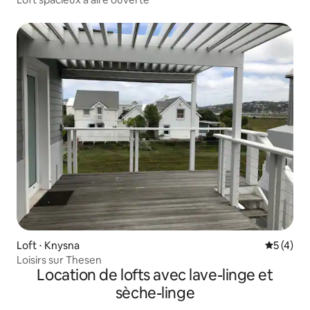
Loft ⋅ Knysna
Évaluatio
5 (4)
Loisirs sur Thesen
Location de lofts avec lave-linge et
sèche-linge