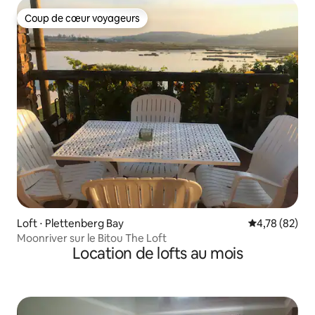
Coup de cœur voyageurs
Coup de cœur voyageurs
Loft ⋅ Plettenberg Bay
Évaluation mo
4,78 (82)
Moonriver sur le Bitou The Loft
Location de lofts au mois