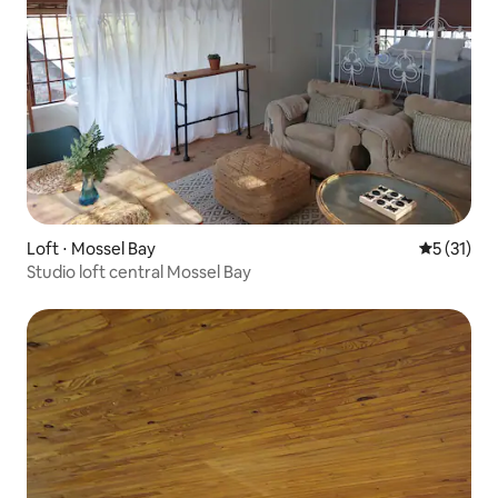
Loft ⋅ Mossel Bay
Évaluation
5 (31)
Studio loft central Mossel Bay