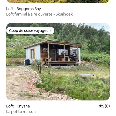
Loft ⋅ Boggoms Bay
Loft familial à aire ouverte - Skuilhoek
Coup de cœur voyageurs
Coup de cœur voyageurs
Loft ⋅ Knysna
Évaluatio
5 (6)
La petite maison