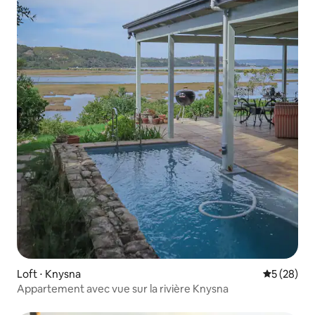
Loft ⋅ Knysna
Évaluation
5 (28)
Appartement avec vue sur la rivière Knysna