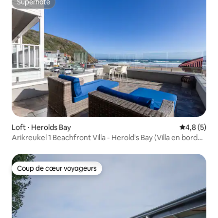
Superhôte
Superhôte
Loft ⋅ Herolds Bay
Évaluation 
4,8 (5)
Arikreukel 1 Beachfront Villa - Herold's Bay (Villa en bord
de mer)
Coup de cœur voyageurs
Coup de cœur voyageurs