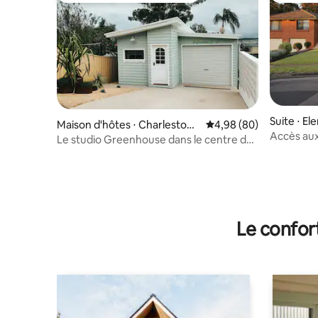
Suite ⋅ El
Maison d'hôtes ⋅ Charlestow
Évaluation moyenne sur
4,98 (80)
Accès aux
n
Le studio Greenhouse dans le centre de
SC de Ne
Charlestown
Le confor