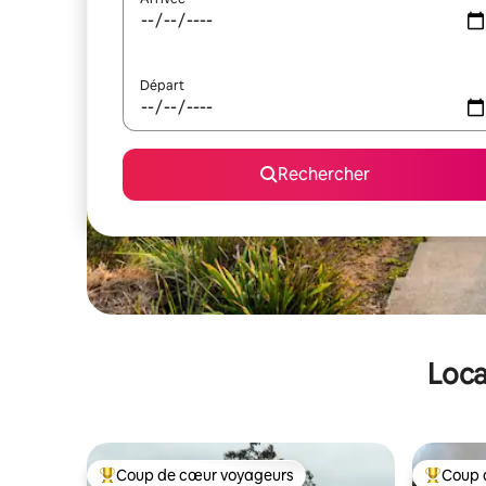
Départ
Rechercher
Loca
Coup de cœur voyageurs
Coup 
Coups de cœur voyageurs les plus appréciés
Coups de