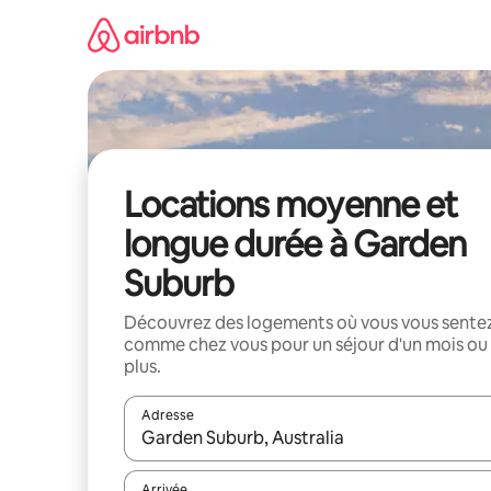
Aller
directement
au
contenu
Locations moyenne et
longue durée à Garden
Suburb
Découvrez des logements où vous vous sente
comme chez vous pour un séjour d'un mois ou
plus.
Adresse
Lorsque les résultats s'affichent, utilisez les flèc
Arrivée