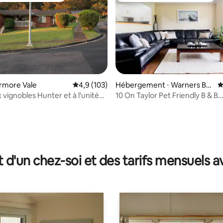
ermore Vale
Évaluation moyenne sur la base de 103 comm
4,9 (103)
Hébergement ⋅ Warners Ba
É
 la base de 80 commentaires : 4,98 sur 5
y
 vignobles Hunter et à l'unité
10 On Taylor Pet Friendly B & B
wcastle
(propriétaire sur place)
t d'un chez-soi et des tarifs mensuels 