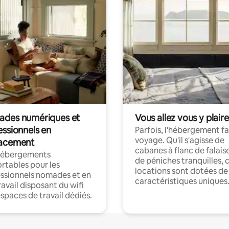
des numériques et
Vous allez vous y plaire
essionnels en
Parfois, l'hébergement fai
voyage. Qu'il s'agisse de
acement
cabanes à flanc de falais
hébergements
de péniches tranquilles, 
rtables pour les
locations sont dotées de
ssionnels nomades et en
caractéristiques uniques
ravail disposant du wifi
espaces de travail dédiés.