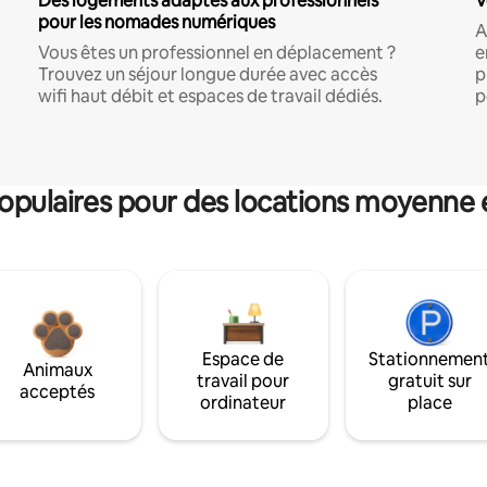
Des logements adaptés aux professionnels
V
pour les nomades numériques
A
Vous êtes un professionnel en déplacement ?
e
Trouvez un séjour longue durée avec accès
p
wifi haut débit et espaces de travail dédiés.
p
pulaires pour des locations moyenne 
Espace de
Stationnemen
Animaux
travail pour
gratuit sur
acceptés
ordinateur
place