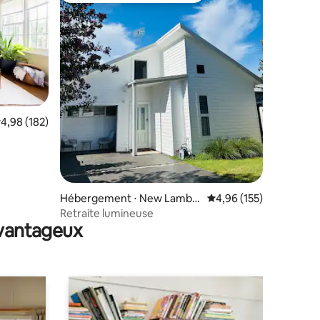
entaires : 4,9 sur 5
valuation moyenne sur la base de 182 commentaires : 4,98 sur 5
4,98 (182)
Hébergement ⋅ New Lambt
Évaluation moyenne sur
4,96 (155)
on
Retraite lumineuse
avantageux