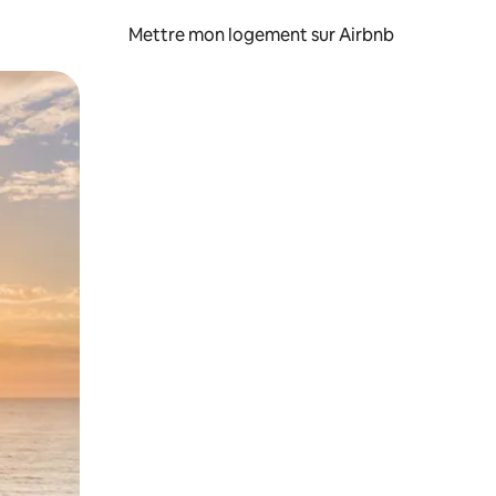
Mettre mon logement sur Airbnb
sant glisser.