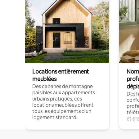
Locations entièrement
Noma
meublées
prof
dépl
Des cabanes de montagne
paisibles aux appartements
Des 
urbains pratiques, ces
confo
locations meublées offrent
profe
tous les équipements d'un
télét
logement standard.
et d'