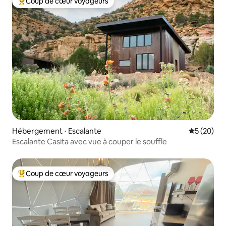
Coup de cœur voyageurs
Coups de cœur voyageurs les plus appréciés
Hébergement ⋅ Escalante
Évaluation
5 (20)
Escalante Casita avec vue à couper le souffle
Coup de cœur voyageurs
Coups de cœur voyageurs les plus appréciés