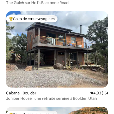
The Gulch sur Hell's Backbone Road
Coup de cœur voyageurs
Coups de cœur voyageurs les plus appréciés
Cabane ⋅ Boulder
Évaluation mo
4,93 (15)
Juniper House : une retraite sereine à Boulder, Utah