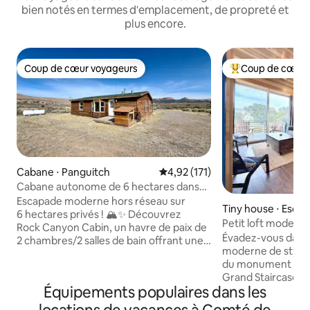
bien notés en termes d'emplacement, de propreté et
plus encore.
Coup de cœur voyageurs
Coup de cœur 
Coup de cœur voyageurs
Coups de cœur vo
Cabane ⋅ Panguitch
Évaluation moyenne sur la base 
4,92 (171)
Cabane autonome de 6 hectares dans
un canyon, près de Bryce et de Zion
Escapade moderne hors réseau sur
Tiny house ⋅ Escal
6 hectares privés ! 🏔️✨ Découvrez
Petit loft moderne
Rock Canyon Cabin, un havre de paix de
Grand Staircase, vu
Évadez-vous dans 
2 chambres/2 salles de bain offrant une
moderne de style l
vue à 360° sur les roches rouges, en
du monument nati
bordure d'un terrain appartenant au
Grand Staircase-Es
Bureau of Land Management.
Équipements populaires dans les
couples, les famill
NOUVEAUTÉS POUR 2026 : Wi-Fi Starlink
quête d'aventure,
haut débit, télévision connectée