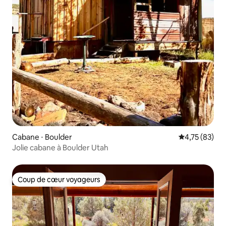
Cabane ⋅ Boulder
Évaluation mo
4,75 (83)
Jolie cabane à Boulder Utah
Coup de cœur voyageurs
Coup de cœur voyageurs