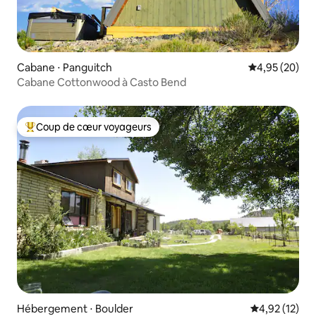
Cabane ⋅ Panguitch
Évaluation mo
4,95 (20)
Cabane Cottonwood à Casto Bend
Coup de cœur voyageurs
Coups de cœur voyageurs les plus appréciés
Hébergement ⋅ Boulder
Évaluation mo
4,92 (12)