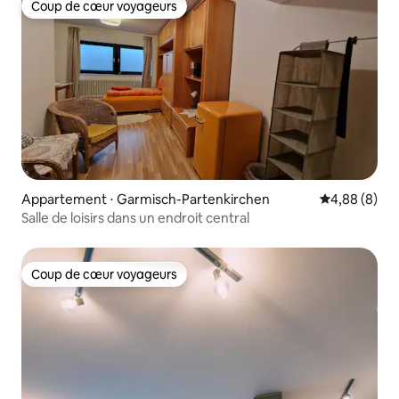
Coup de cœur voyageurs
Coup de cœur voyageurs
Appartement ⋅ Garmisch-Partenkirchen
Évaluation m
4,88 (8)
Salle de loisirs dans un endroit central
Coup de cœur voyageurs
Coup de cœur voyageurs