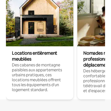
Locations entièrement
Nomades num
meublées
professionnel
déplacement
Des cabanes de montagne
paisibles aux appartements
Des hébergem
urbains pratiques, ces
confortables p
locations meublées offrent
professionnels
tous les équipements d'un
télétravail dis
logement standard.
et d'espaces de