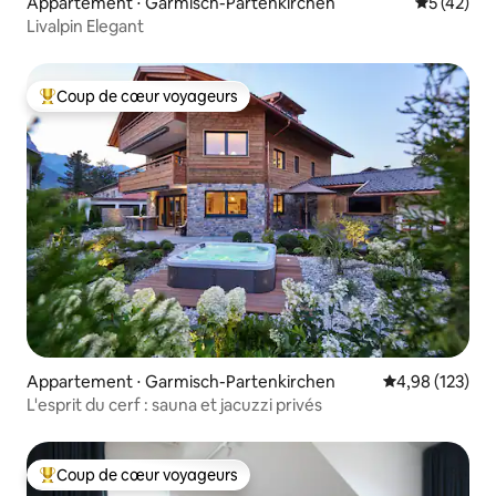
Appartement ⋅ Garmisch-Partenkirchen
Évaluation
5 (42)
Livalpin Elegant
Coup de cœur voyageurs
Coups de cœur voyageurs les plus appréciés
Appartement ⋅ Garmisch-Partenkirchen
Évaluation moy
4,98 (123)
L'esprit du cerf : sauna et jacuzzi privés
Coup de cœur voyageurs
Coups de cœur voyageurs les plus appréciés