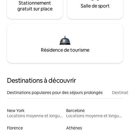
Stationnement
Salle de sport
gratuit sur place
Résidence de tourisme
Destinations à découvrir
Destinations populaires pour des séjours prolongés
Destinati
New York
Barcelone
Locations moyenne et longue durée
Locations moyenne et longue durée
Florence
Athènes