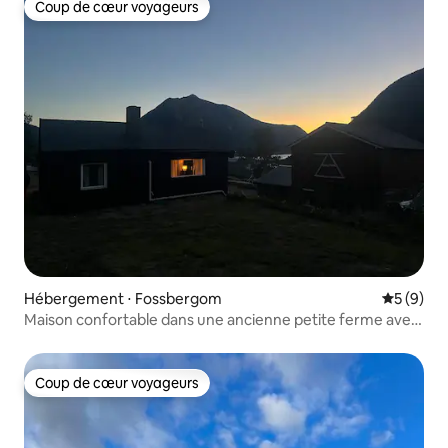
Coup de cœur voyageurs
Coup de cœur voyageurs
Hébergement ⋅ Fossbergom
Évaluatio
5 (9)
Maison confortable dans une ancienne petite ferme avec
une vue magnifique
Coup de cœur voyageurs
Coup de cœur voyageurs