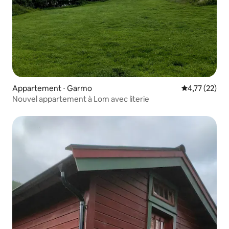
Appartement ⋅ Garmo
Évaluation mo
4,77 (22)
Nouvel appartement à Lom avec literie