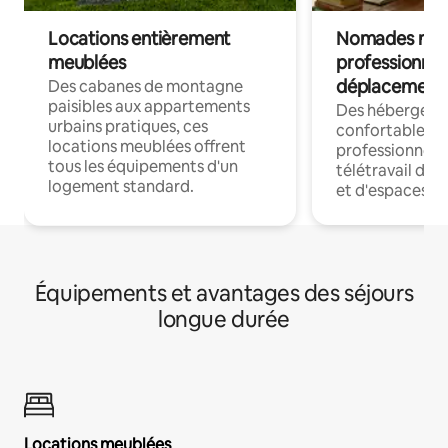
Locations entièrement
Nomades num
meublées
professionnel
déplacement
Des cabanes de montagne
paisibles aux appartements
Des hébergem
urbains pratiques, ces
confortables p
locations meublées offrent
professionnels
tous les équipements d'un
télétravail dis
logement standard.
et d'espaces de
Équipements et avantages des séjours
longue durée
Locations meublées