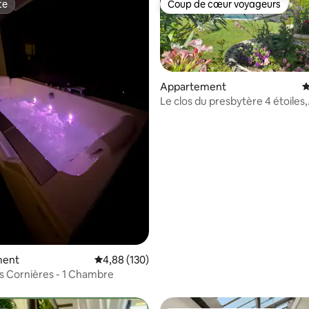
te
Coup de cœur voyageurs
te
Coup de cœur voyageurs
Appartement
É
Le clos du presbytère 4 étoiles,
insolite(piscine)
la base de 144 commentaires : 4,92 sur 5
ment
Évaluation moyenne sur la base de 130 commen
4,88 (130)
es Cornières - 1 Chambre