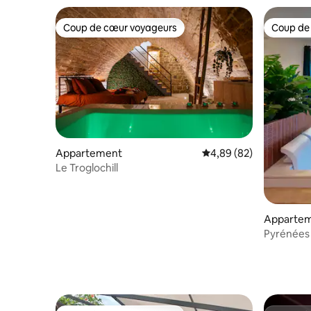
Coup de cœur voyageurs
Coup de
Coup de cœur voyageurs
Coup de
Appartement
Évaluation moyenne sur
4,89 (82)
Le Troglochill
Apparte
Pyrénées S