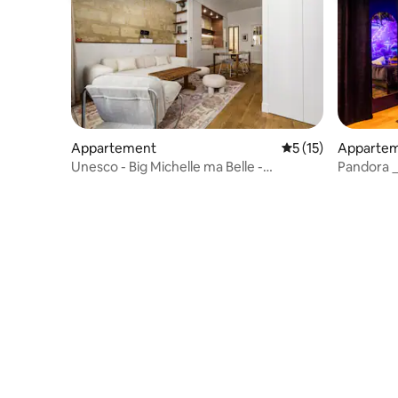
Appartement
Évaluation moyenne
5 (15)
Apparte
Unesco - Big Michelle ma Belle -
Pandora _
4 personnes - Climatisation
Puymirol