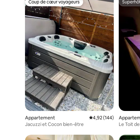
Coup de cœur voyageurs
Superhô
Coup de cœur voyageurs
Superhô
Appartement
Évaluation moyenne sur 
4,92 (144)
Apparte
Jacuzzi et Cocon bien-être
Le Toit d