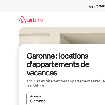
Aller
Certai
directement
au
contenu
Garonne : locations
d'appartements de
vacances
Trouvez et réservez des appartements unique
sur Airbnb
Adresse
Lorsque les résultats s'affichent, utilisez les flèc