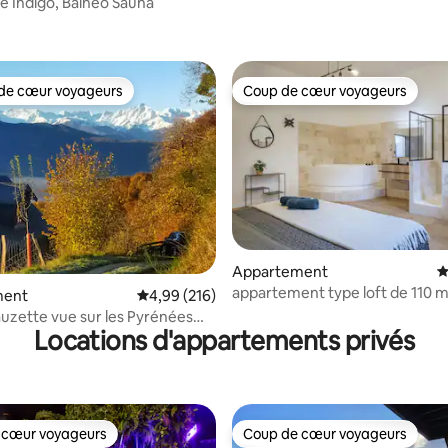
e Indigo, Balnéo Sauna
de cœur voyageurs
Coup de cœur voyageurs
 cœur voyageurs les plus appréciés
Coup de cœur voyageurs
Appartement
É
la base de 555 commentaires : 4,89 sur 5
appartement type loft de 110 
ment
Évaluation moyenne sur la base de 216 commen
4,99 (216)
auzette vue sur les Pyrénées
Locations d'appartements privés
es
 cœur voyageurs
Coup de cœur voyageurs
 cœur voyageurs
Coup de cœur voyageurs