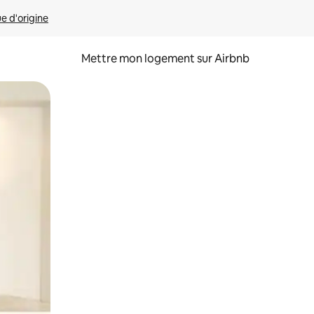
ue d'origine
Mettre mon logement sur Airbnb
sant glisser.