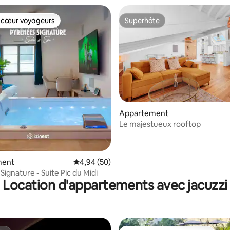
 cœur voyageurs
Superhôte
 cœur voyageurs
Superhôte
 la base de 82 commentaires : 4,89 sur 5
Appartement
Le majestueux rooftop
ment
Évaluation moyenne sur la base de 50 commen
4,94 (50)
ignature - Suite Pic du Midi
Location d'appartements avec jacuzzi