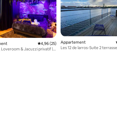
Appartement
 sur la base de 15 commentaires : 5 sur 5
ment
Évaluation moyenne sur la base de 25 commen
4,96 (25)
Les 12 de larros-Suite 2 terrass
 Loveroom & Jacuzzi privatif |
chaussée