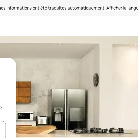
nes informations ont été traduites automatiquement. 
Afficher la lang
s
hes vers le haut et vers le bas pour les parcourir ou en appuyant et en fai