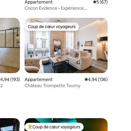
Appartement
Évaluation moyenne
5 (67)
Cocon Evidence • Expérience
romantique • Terrasse
Coup de cœur voyageurs
Coup de cœur voyageurs
valuation moyenne sur la base de 193 commentaires : 4,94 sur 5
4,94 (193)
Appartement
Évaluation moyenne sur
4,94 (136)
m2
Château Trompette Tourny
taires : 4,99 sur 5
Coup de cœur voyageurs
Coups de cœur voyageurs les plus appréciés