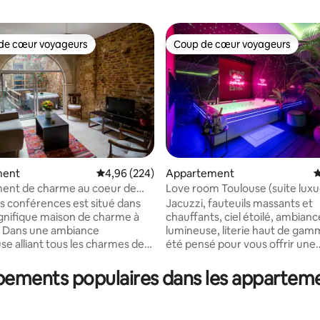
de cœur voyageurs
Coup de cœur voyageurs
 cœur voyageurs les plus appréciés
Coup de cœur voyageurs
ment
Évaluation moyenne sur la base de 224 commen
4,96 (224)
Appartement
É
ent de charme au coeur de
Love room Toulouse (suite luxu
la base de 168 commentaires : 4,95 sur 5
privatif)
es conférences est situé dans
Jacuzzi, fauteuils massants et
nifique maison de charme à
chauffants, ciel étoilé, ambianc
. Dans une ambiance
lumineuse, literie haut de gamm
se alliant tous les charmes des
été pensé pour vous offrir une
’autrefois ainsi que les
expérience unique, avec un m
ts les plus modernes, vous
détente garanti ! Des options
pements populaires dans les apparteme
rofiter des 80m² de cet
supplémentaires sont disponibl
nt pouvant loger jusqu’à 4
demande pour rendre votre sé
. Laissez-vous séduire par
encore plus agréable.. Situé dans le