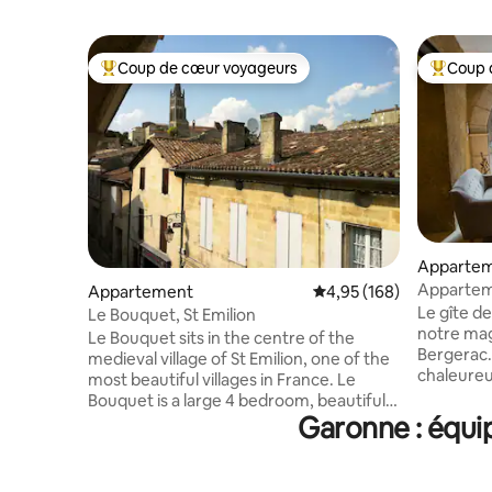
Coup de cœur voyageurs
Coup 
Coups de cœur voyageurs les plus appréciés
Coups de
Apparte
Appartem
Appartement
Évaluation moyenne sur 
4,95 (168)
Bergerac
Le gîte d
Le Bouquet, St Emilion
notre mag
Le Bouquet sits in the centre of the
Bergerac
medieval village of St Emilion, one of the
chaleureu
most beautiful villages in France. Le
bâtisses d
Bouquet is a large 4 bedroom, beautifully
équipemen
Garonne : équi
appointed apartment which offers
pourrez p
elegant and comfortable
apparteme
accommodation and all the modern
personnes
amenities you need. Suitable for for