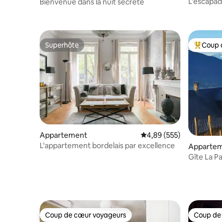
L’escapad
Bienvenue dans la nuit secrète
Superhôte
Coup 
Superhôte
Coups de
Appartement
Évaluation moyenne sur 
4,89 (555)
L'appartement bordelais par excellence
Apparte
Gîte La P
ariégeois
Coup de cœur voyageurs
Coup de
Coup de cœur voyageurs
Coup de