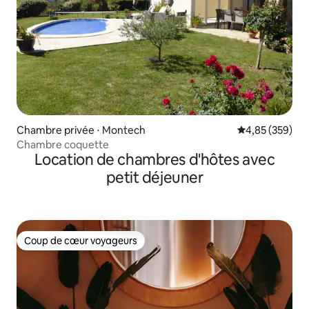
Chambre privée ⋅ Montech
Évaluation moy
4,85 (359)
Chambre coquette
Location de chambres d'hôtes avec
petit déjeuner
Coup de cœur voyageurs
Coup de cœur voyageurs