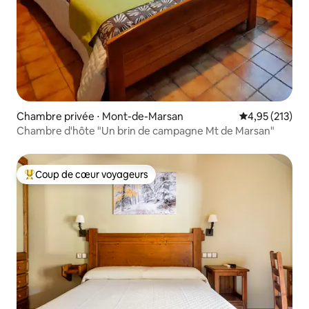
Chambre privée ⋅ Mont-de-Marsan
Évaluation moy
4,95 (213)
Chambre d'hôte "Un brin de campagne Mt de Marsan"
Coup de cœur voyageurs
Coups de cœur voyageurs les plus appréciés