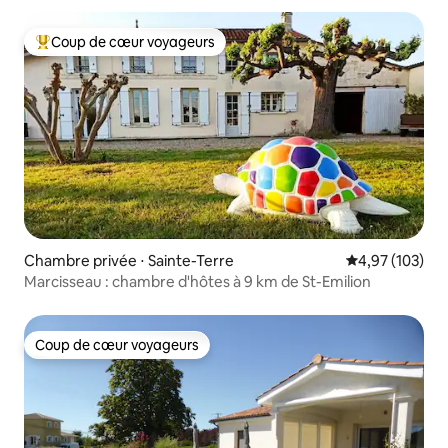
Coup de cœur voyageurs
Coups de cœur voyageurs les plus appréciés
Chambre privée ⋅ Sainte-Terre
Évaluation moy
4,97 (103)
Marcisseau : chambre d'hôtes à 9 km de St-Emilion
Coup de cœur voyageurs
Coup de cœur voyageurs