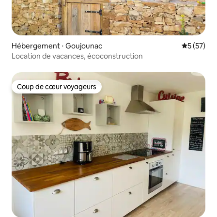
Hébergement ⋅ Goujounac
Évaluation
5 (57)
Location de vacances, écoconstruction
Coup de cœur voyageurs
Coup de cœur voyageurs