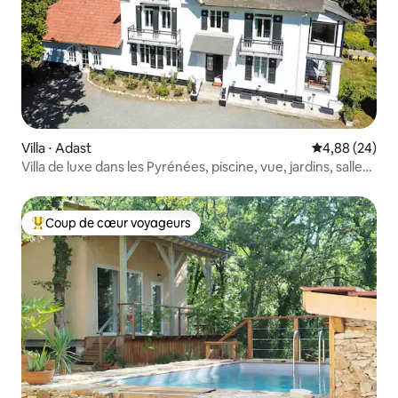
Villa ⋅ Adast
Évaluation mo
4,88 (24)
Villa de luxe dans les Pyrénées, piscine, vue, jardins, salle
de sport
Coup de cœur voyageurs
Coups de cœur voyageurs les plus appréciés