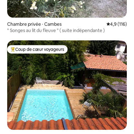
Chambre privée ⋅ Cambes
Évaluation mo
4,9 (116)
" Songes au lit du fleuve " ( suite indépendante )
Coup de cœur voyageurs
Coups de cœur voyageurs les plus appréciés