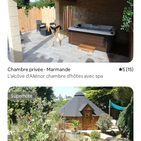
Chambre privée ⋅ Marmande
Évaluation
5 (15)
L'alcôve d'Aliénor chambre d'hôtes avec spa
Superhôte
Superhôte