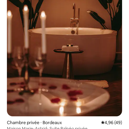
Chambre privée ⋅ Bordeaux
Évaluation mo
4,96 (49)
Maison Marie-Astrid- Suite Balnéo privée