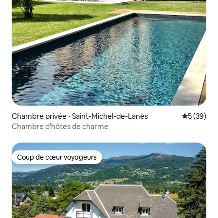
Chambre privée ⋅ Saint-Michel-de-Lanès
Évaluation
5 (39)
Chambre d'hôtes de charme
Coup de cœur voyageurs
Coup de cœur voyageurs