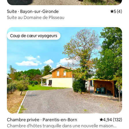
Suite ⋅ Bayon-sur-Gironde
Évaluatio
5 (4)
Suite au Domaine de Plisseau
Coup de cœur voyageurs
Coup de cœur voyageurs
Chambre privée ⋅ Parentis-en-Born
Évaluation moy
4,94 (132)
Chambre d'hôtes tranquille dans une nouvelle maison