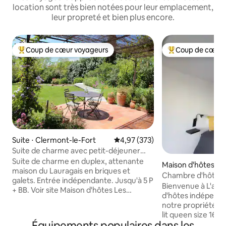
location sont très bien notées pour leur emplacement,
leur propreté et bien plus encore.
Coup de cœur voyageurs
Coup de cœur 
Coups de cœur voyageurs les plus appréciés
Coups de cœur vo
Suite ⋅ Clermont-le-Fort
Évaluation moyenne sur la base 
4,97 (373)
Suite de charme avec petit-déjeuner
maison
Suite de charme en duplex, attenante
Maison d'hôtes ⋅
maison du Lauragais en briques et
Chambre d'hôtes 
galets. Entrée indépendante. Jusqu'à 5 P
Bienvenue à L'ate
+ BB. Voir site Maison d'hôtes Les
d'hôtes indépendante rénov
Couleurs du Vent. Petit déjeuner maison
notre propriété 
inclus, essentiellement bio et local. Dîner
lit queen size 160x
en sus à partir de 19€. Végé possible.
Équipements populaires dans les
douche et lavabo 