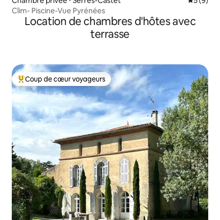
Chambre privée ⋅ Serres-Castet
Évaluatio
5 (9)
Clim- Piscine-Vue Pyrénées
Location de chambres d'hôtes avec
terrasse
Coup de cœur voyageurs
Coups de cœur voyageurs les plus appréciés