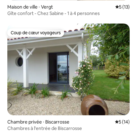
Maison de ville ⋅ Vergt
Évaluation
5 (13)
Gîte confort - Chez Sabine - 1 à 4 personnes
Coup de cœur voyageurs
Coup de cœur voyageurs
Chambre privée ⋅ Biscarrosse
Évaluation
5 (14)
Chambres à l'entrée de Biscarrosse