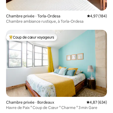
Chambre privée ⋅ Torla-Ordesa
Évaluation moy
4,97 (184)
Chambre ambiance rustique, à Torla-Ordesa
Coup de cœur voyageurs
Coups de cœur voyageurs les plus appréciés
Chambre privée ⋅ Bordeaux
Évaluation moy
4,87 (634)
Havre de Paix ° Coup de Cœur ° Charme ° 3 min Gare