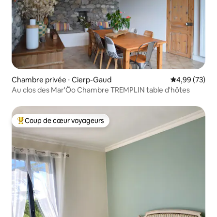
Chambre privée ⋅ Cierp-Gaud
Évaluation mo
4,99 (73)
Au clos des Mar'Ôo Chambre TREMPLIN table d'hôtes
Coup de cœur voyageurs
Coups de cœur voyageurs les plus appréciés