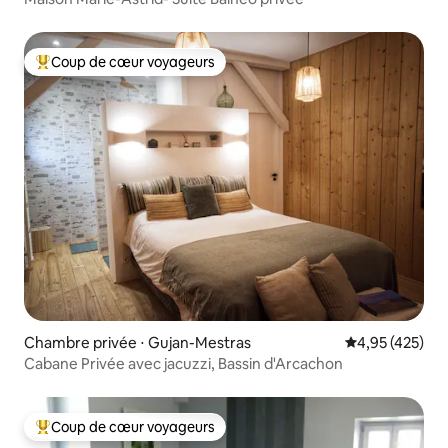
Coup de cœur voyageurs
Coups de cœur voyageurs les plus appréciés
Chambre privée ⋅ Gujan-Mestras
Évaluation moy
4,95 (425)
Cabane Privée avec jacuzzi, Bassin d'Arcachon
Coup de cœur voyageurs
Coups de cœur voyageurs les plus appréciés