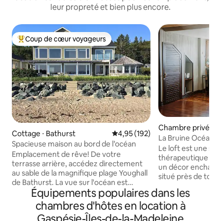
leur propreté et bien plus encore.
Coup de cœur voyageurs
Coups de cœur voyageurs les plus appréciés
Chambre privée ⋅
Cottage ⋅ Bathurst
Évaluation moyenne sur la base 
4,95 (192)
La Bruine Océane
Spacieuse maison au bord de l’océan
Le loft est une sui
Emplacement de rêve! De votre
thérapeutique et 
terrasse arrière, accédez directement
un décor enchante
au sable de la magnifique plage Youghall
situé près de tous 
de Bathurst. La vue sur l'océan est
centre commercial
Équipements populaires dans les
époustouflante été comme hiver.
brasserie, bibliothèque, centre culturel,
Grande maison spacieuse avec ses 4
chambres d'hôtes en location à
la passe migratoire et +. Vo
chambres à coucher & 1 lit escamotable,
débuté la journée 
Gaspésie-Îles-de-la-Madeleine
spa de nage intérieur, gym, bureau, salle