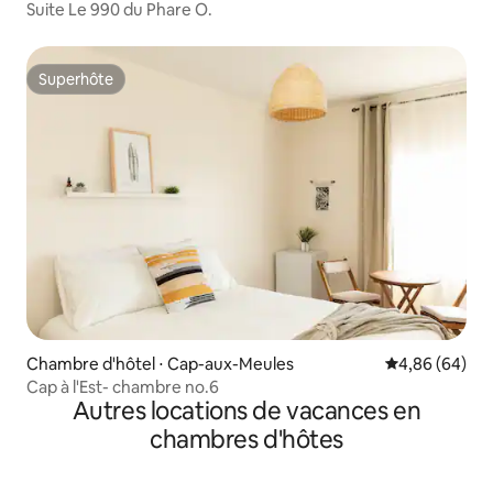
Suite Le 990 du Phare O.
Superhôte
Superhôte
Chambre d'hôtel ⋅ Cap-aux-Meules
Évaluation mo
4,86 (64)
Cap à l'Est- chambre no.6
Autres locations de vacances en
chambres d'hôtes