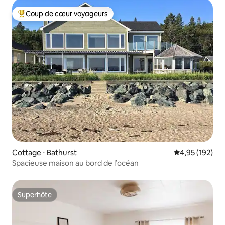
Coup de cœur voyageurs
Coups de cœur voyageurs les plus appréciés
Cottage ⋅ Bathurst
Évaluation moy
4,95 (192)
Spacieuse maison au bord de l’océan
Superhôte
Superhôte