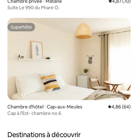
Chambre privée ⋅ Matane
Évaluation mo
4,87 (70)
Suite Le 990 du Phare O.
Superhôte
Superhôte
Chambre d'hôtel ⋅ Cap-aux-Meules
Évaluation mo
4,86 (64)
Cap à l'Est- chambre no.6
Destinations à découvrir