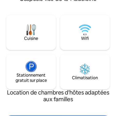
gastronomique au t
de jeu, immense cuisine & salle à manger
par personne. P/S Mon Auberge est
ainsi que deux salons dont l'un avec
assujetti aux taxes 
foyer à combustion lente. À 7 minutes
vous serons chargé
d'un golf renommé. Profitez du grand air
et des activités nature peu importe la
saison!
Cuisine
Wifi
Stationnement
Climatisation
gratuit sur place
Location de chambres d'hôtes adaptées
aux familles