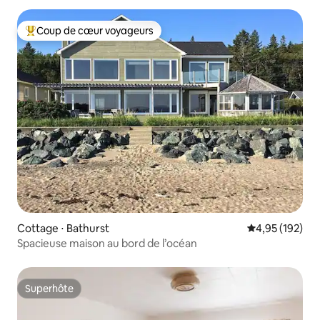
Coup de cœur voyageurs
Coups de cœur voyageurs les plus appréciés
Cottage ⋅ Bathurst
Évaluation moy
4,95 (192)
Spacieuse maison au bord de l’océan
Superhôte
Superhôte